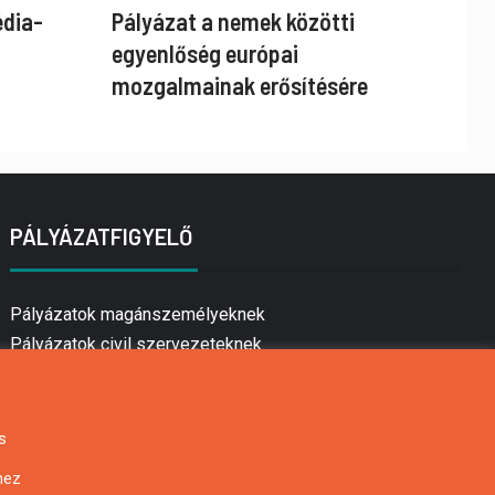
édia-
Pályázat a nemek közötti
egyenlőség európai
mozgalmainak erősítésére
PÁLYÁZATFIGYELŐ
Pályázatok magánszemélyeknek
Pályázatok civil szervezeteknek
Pályázatok vállalkozásoknak
Önkormányzati pályázatok
Mezőgazdasági pályázatok
s
Falusi turizmus pályázatok
hez
Napelem pályázatok