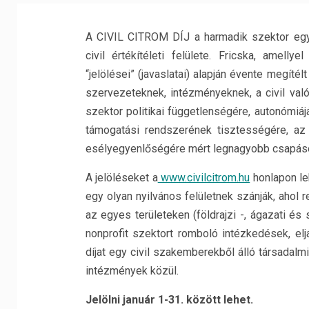
A CIVIL CITROM DÍJ a harmadik szektor egy
civil értékítéleti felülete. Fricska, amell
“jelölései” (javaslatai) alapján évente megít
szervezeteknek, intézményeknek, a civil való
szektor politikai függetlenségére, autonómiáj
támogatási rendszerének tisztességére, a
esélyegyenlőségére mért legnagyobb csapások fo
A jelöléseket a
www.civilcitrom.hu
honlapon le
egy olyan nyilvános felületnek szánják, ahol 
az egyes területeken (földrajzi -, ágazati és 
nonprofit szektort romboló intézkedések, elj
díjat egy civil szakemberekből álló társadalmi
intézmények közül.
Jelölni január 1-31. között lehet.