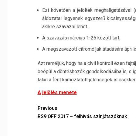
Ezt követően a jelöltek meghallgatásával 
áldozatai legyenek egyszerű kicsinyességne
akikre szavazni lehet.
A szavazás március 1-26 között tart.
A megszavazott citromdíjak átadására április
Azt reméljük, hogy ha a civil kontroll ezen faj
beépül a döntéshozók gondolkodásába is, s így 
talán a fent kárhoztatott jelenségek is csökke
A jelölés menete
Previous
RS9 OFF 2017 – felhívás színjátszóknak