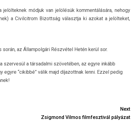
(a jelölteknek módjuk van jelölésük kommentálására, nehogy
k) a Civilcitrom Bizottság választja ki azokat a jelölteket,
 során, az Állampolgári Részvétel Hetén kerül sor.
tája szervesül a társadalmi szövetében, az egyre inkább
egyre “cikibbé” válik majd díjazottnak lenni. Ezzel pedig
nnek!
Next
Zsigmond Vilmos filmfesztivál pályázat