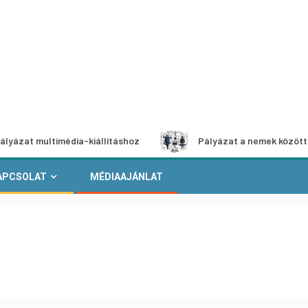
ultimédia-kiállításhoz
Pályázat a nemek közötti egyenlős
APCSOLAT
MÉDIAAJÁNLAT