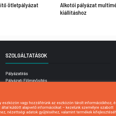
ítő ötletpályázat
Alkotói pályázat multim
kiállításhoz
SZOLGÁLTATÁSOK
Pályázatírás
Pályázati Előminősítés
Pályázati tanácsadás
Pályázatírás vállalkozásoknak
Mezőgazdasági pályázatírás
 egy eszközön vagy hozzáférünk az eszközön tárolt információkhoz, é
által küldött alapvető információkat – kezelünk személyre szabott
Pályázatírás magánszemélyeknek
hez, nézettségi adatok gyűjtéséhez, valamint termékek kifejlesztésé
Pályázatírás civil szervezeteknek