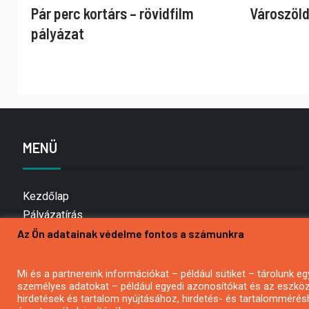
Pár perc kortárs – rövidfilm
Városzöld
pályázat
MENÜ
Kezdőlap
Pályázatírás
Az Ön adatainak védelme fontos a számunkra
Bemutatkozás
Médiaajánlat
Hírlevél feliratkozás
Mi és a partnereink információkat – például sütiket – tárolunk
személyes adatokat – például egyedi azonosítókat és az eszköz 
Impresszum
hirdetések és tartalom nyújtásához, hirdetés- és tartalommérés
Kapcsolat