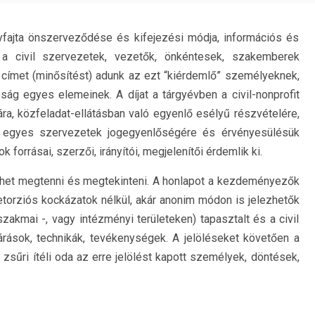
fajta önszerveződése és kifejezési módja, információs és
yel a civil szervezetek, vezetők, önkéntesek, szakemberek
élt címet (minősítést) adunk az ezt “kiérdemlő” személyeknek,
ság egyes elemeinek. A díjat a tárgyévben a civil-nonprofit
ára, közfeladat-ellátásban való egyenlő esélyű részvételére,
z egyes szervezetek jogegyenlőségére és érvényesülésük
rrásai, szerzői, irányítói, megjelenítői érdemlik ki.
het megtenni és megtekinteni. A honlapot a kezdeményezők
retorziós kockázatok nélkül, akár anonim módon is jelezhetők
szakmai -, vagy intézményi területeken) tapasztalt és a civil
árások, technikák, tevékenységek. A jelöléseket követően a
 zsűri ítéli oda az erre jelölést kapott személyek, döntések,