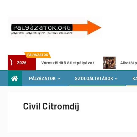
PÁLYÁZATOK
Városzöldítő ötletpályázat
Alkotói pályázat m
2026
PÁLYÁZATOK
SZOLGÁLTATÁSOK
K
Civil Citromdíj