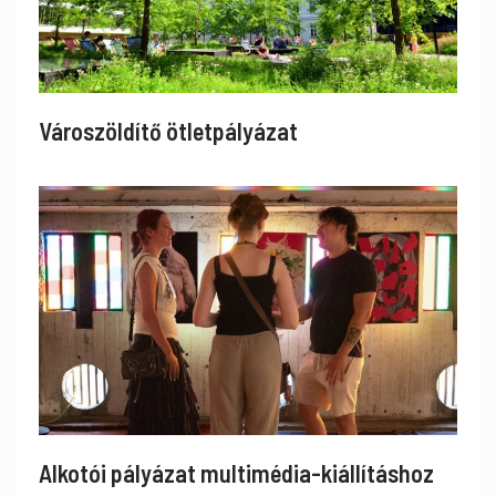
Városzöldítő ötletpályázat
Alkotói pályázat multimédia-kiállításhoz