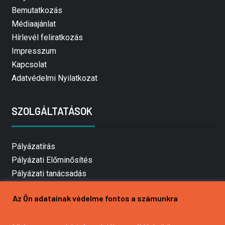
Bemutatkozás
Médiaajánlat
Hírlevél feliratkozás
Impresszum
Kapcsolat
Adatvédelmi Nyilatkozat
SZOLGÁLTATÁSOK
Pályázatírás
Pályázati Előminősítés
Pályázati tanácsadás
Pályázatírás vállalkozásoknak
Az Ön adatainak védelme fontos a számunkra
Mezőgazdasági pályázatírás
Pályázatírás magánszemélyeknek