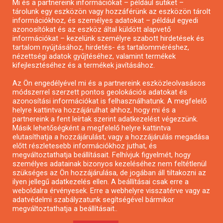
Mi és a partnereink információkat – például sütiket –
Pályázatírás civil szervezeteknek
tárolunk egy eszközön vagy hozzáférünk az eszközön tárolt
Pályázatírás önkormányzatoknak
információkhoz, és személyes adatokat – például egyedi
azonosítókat és az eszköz által küldött alapvető
Pályázatfigyelés
információkat – kezelünk személyre szabott hirdetések és
Specifikus pályázatfigyelés vagy hírlevél
tartalom nyújtásához, hirdetés- és tartalomméréshez,
nézettségi adatok gyűjtéséhez, valamint termékek
kifejlesztéséhez és a termékek javításához.
PÁLYÁZATFIGYELŐ
Az Ön engedélyével mi és a partnereink eszközleolvasásos
módszerrel szerzett pontos geolokációs adatokat és
azonosítási információkat is felhasználhatunk. A megfelelő
helyre kattintva hozzájárulhat ahhoz, hogy mi és a
Pályázatok magánszemélyeknek
partnereink a fent leírtak szerint adatkezelést végezzünk.
Pályázatok civil szervezeteknek
Másik lehetőségként a megfelelő helyre kattintva
elutasíthatja a hozzájárulást, vagy a hozzájárulás megadása
Pályázatok vállalkozásoknak
előtt részletesebb információkhoz juthat, és
Önkormányzati pályázatok
megváltoztathatja beállításait. Felhívjuk figyelmét, hogy
személyes adatainak bizonyos kezeléséhez nem feltétlenül
Mezőgazdasági pályázatok
szükséges az Ön hozzájárulása, de jogában áll tiltakozni az
Falusi turizmus pályázatok
ilyen jellegű adatkezelés ellen. A beállításai csak erre a
weboldalra érvényesek. Erre a webhelyre visszatérve vagy az
Napelem pályázatok
adatvédelmi szabályzatunk segítségével bármikor
GINOP pályázatok
megváltoztathatja a beállításait..