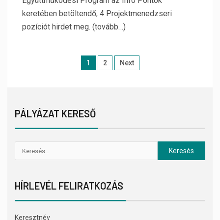
Együttműködési Program az Infó Pontok
keretében betöltendő, 4 Projektmenedzseri
pozíciót hirdet meg. (tovább…)
1
2
Next
PÁLYÁZAT KERESŐ
HÍRLEVÉL FELIRATKOZÁS
Keresztnév