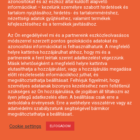
azonosítókat és az eszköz által küldött alapvető
információkat – kezelünk személyre szabott hirdetések és
tartalom nyújtásához, hirdetés- és tartalomméréshez,
nézettségi adatok gyűjtéséhez, valamint termékek
kifejlesztéséhez és a termékek javításához.
Az Ön engedélyével mi és a partnereink eszközleolvasásos
Pár perc kortárs – rövidfilm pályázat
módszerrel szerzett pontos geolokációs adatokat és
azonosítási információkat is felhasználhatunk. A megfelelő
helyre kattintva hozzájárulhat ahhoz, hogy mi és a
partnereink a fent leírtak szerint adatkezelést végezzünk.
Másik lehetőségként a megfelelő helyre kattintva
elutasíthatja a hozzájárulást, vagy a hozzájárulás megadása
előtt részletesebb információkhoz juthat, és
megváltoztathatja beállításait. Felhívjuk figyelmét, hogy
személyes adatainak bizonyos kezeléséhez nem feltétlenül
szükséges az Ön hozzájárulása, de jogában áll tiltakozni az
ilyen jellegű adatkezelés ellen. A beállításai csak erre a
weboldalra érvényesek. Erre a webhelyre visszatérve vagy az
adatvédelmi szabályzatunk segítségével bármikor
megváltoztathatja a beállításait..
Cookie settings
ELFOGADOM
Városzöldítő ötletpályázat