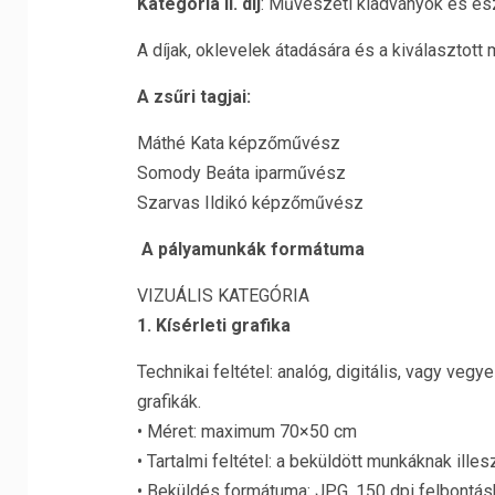
Kategória II. díj
: Művészeti kiadványok és es
A díjak, oklevelek átadására és a kiválasztott
A zsűri tagjai:
Máthé Kata képzőművész
Somody Beáta iparművész
Szarvas Ildikó képzőművész
A pályamunkák formátuma
VIZUÁLIS KATEGÓRIA
1. Kísérleti grafika
Technikai feltétel: analóg, digitális, vagy ve
grafikák.
• Méret: maximum 70×50 cm
• Tartalmi feltétel: a beküldött munkáknak ille
• Beküldés formátuma: JPG, 150 dpi felbontás