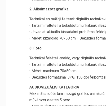
2. Alkalmazott grafika
Technikai és műfaji feltétel: digitális techniká
• Tartalmi feltétel: a beküldött munkáknak illes
• Javaslat: aktuális társadalmi probléma feld
• Méret: kizárólag 70×50 cm. • Beküldés formá
3. Fotó
Technikai feltétel: analóg, vagy digitális tech
• Tartalmi feltétel: a beküldött munkáknak illes
• Méret: maximum 70×50 cm.
• Beküldés formátuma: JPG, 150 dpi felbontás
AUDIOVIZUÁLIS KATEGÓRIA
Maximális időtartam: mozgó grafika, animáció, 
művészet esetén 5 perc.