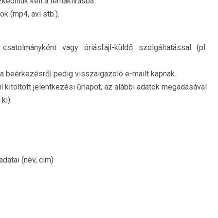
zkedniük kell a témakiírásba.
k (mp4, avi stb.).
satolmányként vagy óriásfájl-küldő szolgáltatással (pl.
e, a beérkezésről pedig visszaigazoló e-mailt kapnak.
l kitöltött jelentkezési űrlapot, az alábbi adatok megadásával
ki):
datai (név, cím)