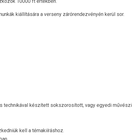
zközök 10000 ft értékben.
 munkák kiállítására a verseny zárórendezvényén kerül sor.
gyes technikával készített sokszorosított, vagy egyedi művészi
szkedniük kell a témakiíráshoz.
ban.