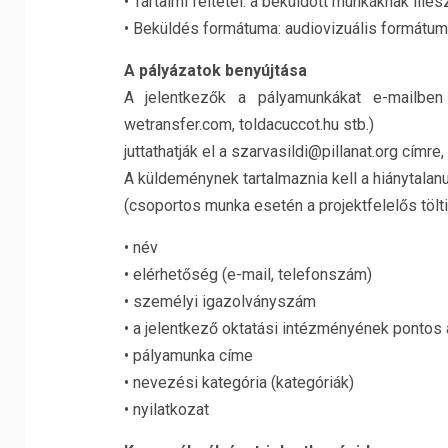
• Tartalmi feltétel: a beküldött munkáknak illes
• Beküldés formátuma: audiovizuális formátumo
A pályázatok benyújtása
A jelentkezők a pályamunkákat e-mailben c
wetransfer.com, toldacuccot.hu stb.)
juttathatják el a szarvasildi@pillanat.org címr
A küldeménynek tartalmaznia kell a hiánytalanu
(csoportos munka esetén a projektfelelős tölti 
• név
• elérhetőség (e-mail, telefonszám)
• személyi igazolványszám
• a jelentkező oktatási intézményének pontos a
• pályamunka címe
• nevezési kategória (kategóriák)
• nyilatkozat