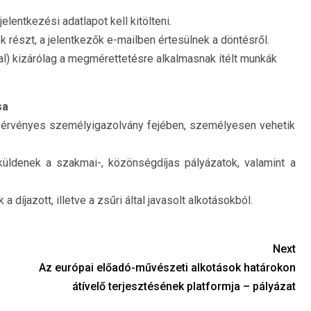
entkezési adatlapot kell kitölteni.
részt, a jelentkezők e-mailben értesülnek a döntésről.
al) kizárólag a megmérettetésre alkalmasnak ítélt munkák
sa
n, érvényes személyigazolvány fejében, személyesen vehetik
üldenek a szakmai-, közönségdíjas pályázatok, valamint a
 a díjazott, illetve a zsűri által javasolt alkotásokból.
Next
Az európai előadó-művészeti alkotások határokon
átívelő terjesztésének platformja – pályázat