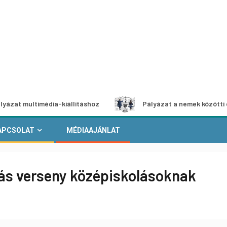
imédia-kiállításhoz
Pályázat a nemek közötti egyenlőség
APCSOLAT
MÉDIAAJÁNLAT
tás verseny középiskolásoknak