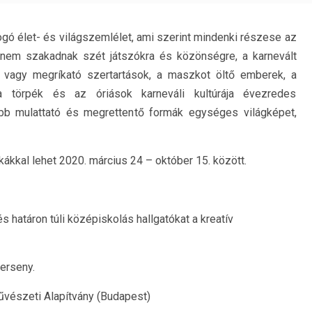
fogó élet- és világszemlélet, ami szerint mindenki részese az
i nem szakadnak szét játszókra és közönségre, a karnevált
ó vagy megríkató szertartások, a maszkot öltő emberek, a
a törpék és az óriások karneváli kultúrája évezredes
ébb mulattató és megrettentő formák egységes világképet,
kákkal lehet 2020. március 24 – október 15. között.
s határon túli középiskolás hallgatókat a kreatív
verseny.
űvészeti Alapítvány (Budapest)