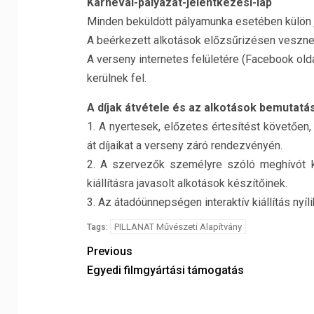
Karnevál-pályázat-jelentkezési-lap
Minden beküldött pályamunka esetében külön jel
A beérkezett alkotások előzsűrizésen vesznek 
A verseny internetes felületére (Facebook old
kerülnek fel.
A díjak átvétele és az alkotások bemutatá
1. A nyertesek, előzetes értesítést követőe
át díjaikat a verseny záró rendezvényén.
2. A szervezők személyre szóló meghívót k
kiállításra javasolt alkotások készítőinek.
3. Az átadóünnepségen interaktív kiállítás nyílik
PILLANAT Művészeti Alapítvány
Tags:
Previous
Egyedi filmgyártási támogatás