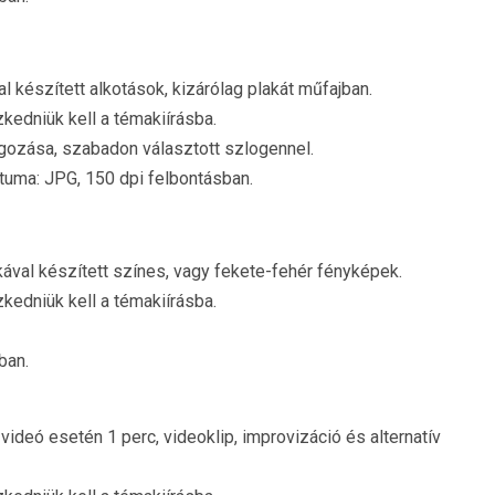
val készített alkotások, kizárólag plakát műfajban.
zkedniük kell a témakiírásba.
olgozása, szabadon választott szlogennel.
tuma: JPG, 150 dpi felbontásban.
nikával készített színes, vagy fekete-fehér fényképek.
zkedniük kell a témakiírásba.
ban.
videó esetén 1 perc, videoklip, improvizáció és alternatív