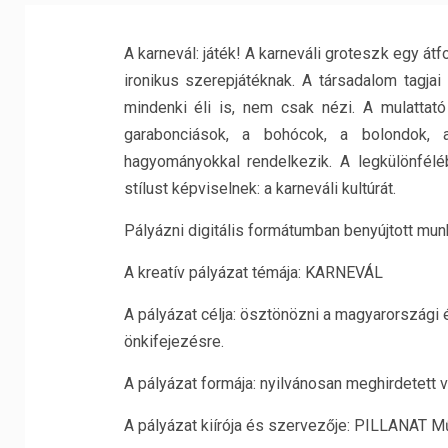
A karnevál: játék! A karneváli groteszk egy át
ironikus szerepjátéknak. A társadalom tagja
mindenki éli is, nem csak nézi. A mulattat
garabonciások, a bohócok, a bolondok, 
hagyományokkal rendelkezik. A legkülönfél
stílust képviselnek: a karneváli kultúrát.
Pályázni digitális formátumban benyújtott mun
A kreatív pályázat témája: KARNEVÁL
A pályázat célja: ösztönözni a magyarországi é
önkifejezésre.
A pályázat formája: nyilvánosan meghirdetett 
A pályázat kiírója és szervezője: PILLANAT M