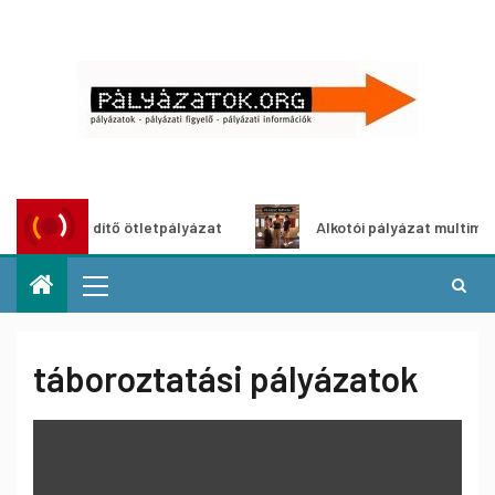
szöldítő ötletpályázat
Alkotói pályázat multimédia-kiállí
táboroztatási pályázatok