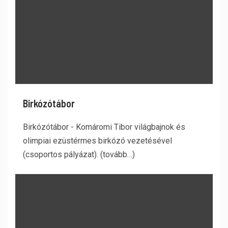
Birkózótábor
Birkózótábor - Komáromi Tibor világbajnok és
olimpiai ezüstérmes birkózó vezetésével
(csoportos pályázat). (tovább…)