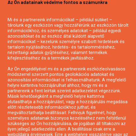
Az Ön adatainak védelme fontos a számunkra
Mezőgazdasági pályázatírás
Pályázatírás magánszemélyeknek
Mi és a partnereink információkat – például sütiket –
Pályázatírás civil szervezeteknek
tárolunk egy eszközön vagy hozzáférünk az eszközön tárolt
Pályázatírás önkormányzatoknak
információkhoz, és személyes adatokat – például egyedi
azonosítókat és az eszköz által küldött alapvető
Pályázatfigyelés
információkat – kezelünk személyre szabott hirdetések és
Specifikus pályázatfigyelés vagy hírlevél
tartalom nyújtásához, hirdetés- és tartalomméréshez,
nézettségi adatok gyűjtéséhez, valamint termékek
kifejlesztéséhez és a termékek javításához.
PÁLYÁZATFIGYELŐ
Az Ön engedélyével mi és a partnereink eszközleolvasásos
módszerrel szerzett pontos geolokációs adatokat és
azonosítási információkat is felhasználhatunk. A megfelelő
helyre kattintva hozzájárulhat ahhoz, hogy mi és a
Pályázatok magánszemélyeknek
partnereink a fent leírtak szerint adatkezelést végezzünk.
Pályázatok civil szervezeteknek
Másik lehetőségként a megfelelő helyre kattintva
elutasíthatja a hozzájárulást, vagy a hozzájárulás megadása
Pályázatok vállalkozásoknak
előtt részletesebb információkhoz juthat, és
Önkormányzati pályázatok
megváltoztathatja beállításait. Felhívjuk figyelmét, hogy
személyes adatainak bizonyos kezeléséhez nem feltétlenül
Mezőgazdasági pályázatok
szükséges az Ön hozzájárulása, de jogában áll tiltakozni az
Falusi turizmus pályázatok
ilyen jellegű adatkezelés ellen. A beállításai csak erre a
weboldalra érvényesek. Erre a webhelyre visszatérve vagy az
Napelem pályázatok