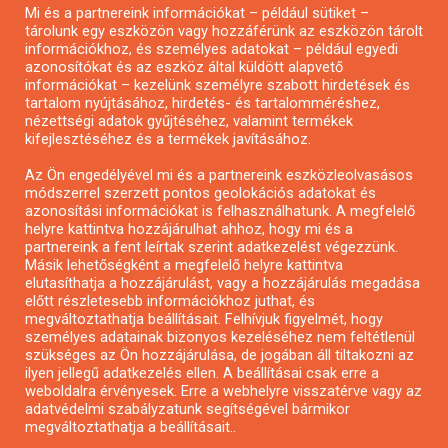
Mi és a partnereink információkat – például sütiket –
Pályázatírás civil szervezeteknek
tárolunk egy eszközön vagy hozzáférünk az eszközön tárolt
Pályázatírás önkormányzatoknak
információkhoz, és személyes adatokat – például egyedi
azonosítókat és az eszköz által küldött alapvető
Pályázatfigyelés
információkat – kezelünk személyre szabott hirdetések és
Specifikus pályázatfigyelés vagy hírlevél
tartalom nyújtásához, hirdetés- és tartalomméréshez,
nézettségi adatok gyűjtéséhez, valamint termékek
kifejlesztéséhez és a termékek javításához.
PÁLYÁZATFIGYELŐ
Az Ön engedélyével mi és a partnereink eszközleolvasásos
módszerrel szerzett pontos geolokációs adatokat és
azonosítási információkat is felhasználhatunk. A megfelelő
helyre kattintva hozzájárulhat ahhoz, hogy mi és a
Pályázatok magánszemélyeknek
partnereink a fent leírtak szerint adatkezelést végezzünk.
Pályázatok civil szervezeteknek
Másik lehetőségként a megfelelő helyre kattintva
elutasíthatja a hozzájárulást, vagy a hozzájárulás megadása
Pályázatok vállalkozásoknak
előtt részletesebb információkhoz juthat, és
Önkormányzati pályázatok
megváltoztathatja beállításait. Felhívjuk figyelmét, hogy
személyes adatainak bizonyos kezeléséhez nem feltétlenül
Mezőgazdasági pályázatok
szükséges az Ön hozzájárulása, de jogában áll tiltakozni az
Falusi turizmus pályázatok
ilyen jellegű adatkezelés ellen. A beállításai csak erre a
weboldalra érvényesek. Erre a webhelyre visszatérve vagy az
Napelem pályázatok
adatvédelmi szabályzatunk segítségével bármikor
GINOP pályázatok
megváltoztathatja a beállításait..