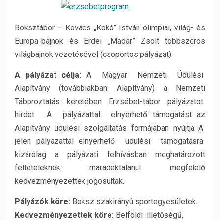
Boksztábor – Kovács „Kokó” István olimpiai, világ- és
Európa-bajnok és Erdei „Madár” Zsolt többszörös
világbajnok vezetésével (csoportos pályázat).
A pályázat célja:
A Magyar Nemzeti Üdülési
Alapítvány (továbbiakban: Alapítvány) a Nemzeti
Táboroztatás keretében Erzsébet-tábor pályázatot
hirdet. A pályázattal elnyerhető támogatást az
Alapítvány üdülési szolgáltatás formájában nyújtja. A
jelen pályázattal elnyerhető üdülési támogatásra
kizárólag a pályázati felhívásban meghatározott
feltételeknek maradéktalanul megfelelő
kedvezményezettek jogosultak.
Pályázók köre:
Boksz szakirányú sportegyesületek.
Kedvezményezettek köre:
Belföldi illetőségű,