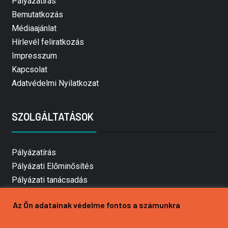
Pályázatírás
Bemutatkozás
Médiaajánlat
Hírlevél feliratkozás
Impresszum
Kapcsolat
Adatvédelmi Nyilatkozat
SZOLGÁLTATÁSOK
Pályázatírás
Pályázati Előminősítés
Pályázati tanácsadás
Pályázatírás vállalkozásoknak
Az Ön adatainak védelme fontos a számunkra
Mezőgazdasági pályázatírás
Pályázatírás magánszemélyeknek