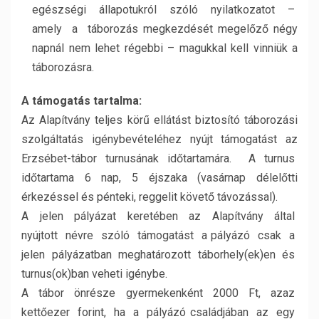
egészségi állapotukról szóló nyilatkozatot –
amely a táborozás megkezdését megelőző négy
napnál nem lehet régebbi – magukkal kell vinniük a
táborozásra.
A támogatás tartalma:
Az Alapítvány teljes körű ellátást biztosító táborozási
szolgáltatás igénybevételéhez nyújt támogatást az
Erzsébet-tábor turnusának időtartamára. A turnus
időtartama 6 nap, 5 éjszaka (vasárnap délelőtti
érkezéssel és pénteki, reggelit követő távozással).
A jelen pályázat keretében az Alapítvány által
nyújtott névre szóló támogatást a pályázó csak a
jelen pályázatban meghatározott táborhely(ek)en és
turnus(ok)ban veheti igénybe.
A tábor önrésze gyermekenként 2000 Ft, azaz
kettőezer forint, ha a pályázó családjában az egy