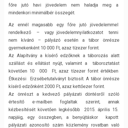
főre jutó havi jövedelem nem haladja meg a
mindenkori minimálbér összegét.
Az ennél magasabb egy főre jutó jövedelemmel
rendelkező – vagy jövedelemnyilatkozatot tenni
nem kívánó – pályázó esetén a tábor önrésze
gyermekenként 10 000 Ft, azaz tízezer forint.
Az Alapítvány a kísérő edzőknek a táborozás alatt
szállást és ellátást nyújt, valamint a táboroztatást
követően 10 000 Ft, azaz tízezer forint értékben
Étkezési Erzsébetutalványt biztosít. A tábor önrésze
kísérő edzőnként 2000 Ft, azaz kettőezer forint.
Az önrészt a kedvező pályázati döntésről szóló
értesítő e-mailben foglaltak szerint, annak
kézbesítését követően legkésőbb 2015. április 15.
napjáig, egy összegben, a benyújtáskor kapott
pályázati azonosító szám közlemény rovatban való