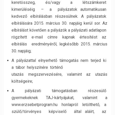
keretösszeg, és/vagy a létszámkeret
kimerüléséig – a pályázatok automatikusan
kedvező elbírálásban részesülnek. A pályázatok
elbírálására 2015. március 30. napjáig kerül sor. Az
elbírálást követően a pályázók a pályázati adatlapon
rögzített e-mail címre kapnak értesítést az
elbírálás eredményéről, legkésőbb 2015. március
30. napjáig;
A pályázattal elnyerhető támogatás nem terjed ki
a tábor helyszínére történő
utazás megszervezésére, valamint az utazás
költségeire;
A pályázati támogatásban részesülő
gyermekeknek TAJ-kártyájukat, valamint a
www.erzsebetprogram.hu honlapról letölthető, a
szülő/törvényes képviselő által aláírt, az