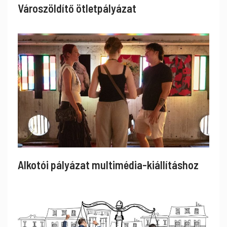
Városzöldítő ötletpályázat
Alkotói pályázat multimédia-kiállításhoz