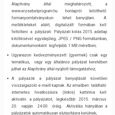
Alapítvány által meghatározott, a
www.erzsebetprogram.hu honlapról letölthető
formanyomtatványokon lehet benyújtani. A
mellékleteket aláírt, digitalizált formában kell
feltölteni a pályázati Pályázati kiírás 2015. adatlap
kitöltésével egyidejűleg, JPEG / PNG-formátumban,
dokumentumonként legfeljebb 1 MB méretben;
Ugyanazon kedvezményezett (gyermek) csak egy
tematikus, vagy egy általános pályázat keretében
juthat az Alapítvány által nyújtott támogatáshoz;
A pályázók a pályázat benyújtását követően
visszaigazoló e-mailt kapnak. Az emailben található
internetes hivatkozásra (linkre) kattintva kell
aktiválni a pályázatot, legkésőbb 2015. március
20. napján 24:00 óráig. Aktiválás hiányában a
pályázatok automatikusan elutasításra kerülnek;