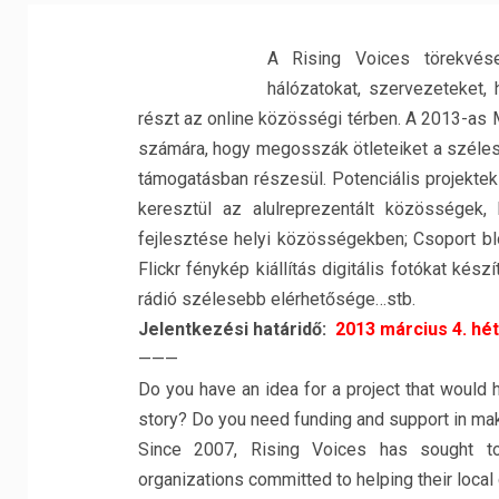
A Rising Voices törekvés
hálózatokat, szervezeteket
részt az online közösségi térben. A 2013-as 
számára, hogy megosszák ötleteiket a széle
támogatásban részesül. Potenciális projektek
keresztül az alulreprezentált közösségek,
fejlesztése helyi közösségekben; Csoport blo
Flickr fénykép kiállítás digitális fotókat kés
rádió szélesebb elérhetősége…stb.
Jelentkezési határidő:
2013 március 4. hét
———
Do you have an idea for a project that would 
story? Do you need funding and support in mak
Since 2007, Rising Voices has sought to 
organizations committed to helping their local 