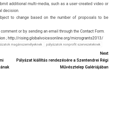
ubmit additional multi-media, such as a user-created video or
l decision.
bject to change based on the number of proposals to be
a comment or by sending an email through the
Contact Form
.
ion
;
http://rising.globalvoicesonline.org/microgrants2013/
yázatok magánszemélyeknek
pályázatok nonprofit szervezeteknek
Next
mi
Pályázat kiállítás rendezésére a Szentendrei Régi
gának
Művésztelep Galériájában