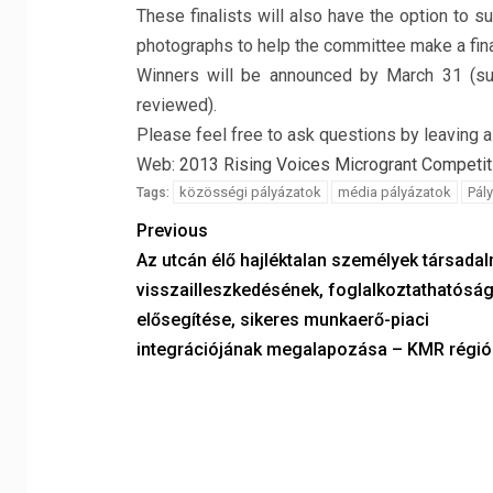
These finalists will also have the option to s
photographs to help the committee make a fina
Winners will be announced by March 31 (su
reviewed).
Please feel free to ask questions by leaving 
Web:
2013 Rising Voices Microgrant Competit
közösségi pályázatok
média pályázatok
Pál
Tags:
Previous
Az utcán élő hajléktalan személyek társadal
visszailleszkedésének, foglalkoztathatósá
elősegítése, sikeres munkaerő-piaci
integrációjának megalapozása – KMR régió