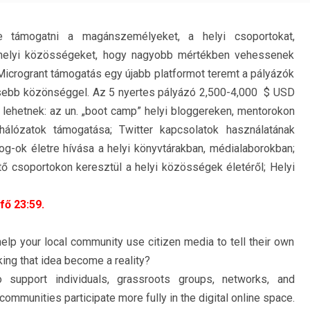
e támogatni a magánszemélyeket, a helyi csoportokat,
, helyi közösségeket, hogy nagyobb mértékben vehessenek
Microgrant támogatás egy újabb platformot teremt a pályázók
sebb közönséggel. Az 5 nyertes pályázó 2,500-4,000 $ USD
 lehetnek: az un. „boot camp” helyi bloggereken, mentorokon
 hálózatok támogatása; Twitter kapcsolatok használatának
g-ok életre hívása a helyi könyvtárakban, médialaborokban;
zítő csoportokon keresztül a helyi közösségek életéről; Helyi
fő 23:59.
help your local community use citizen media to tell their own
ing that idea become a reality?
support individuals, grassroots groups, networks, and
communities participate more fully in the digital online space.