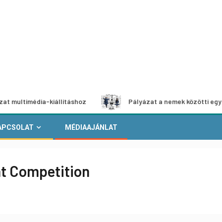
édia-kiállításhoz
Pályázat a nemek közötti egyenlőség eu
APCSOLAT
MÉDIAAJÁNLAT
nt Competition