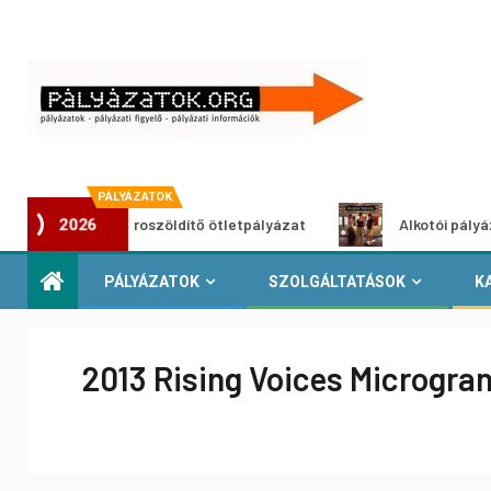
PÁLYÁZATOK
Városzöldítő ötletpályázat
Alkotói pályázat multim
2026
PÁLYÁZATOK
SZOLGÁLTATÁSOK
K
2013 Rising Voices Microgra