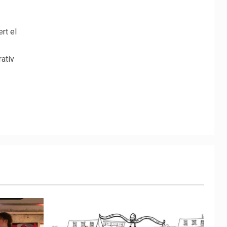
rt el
atív