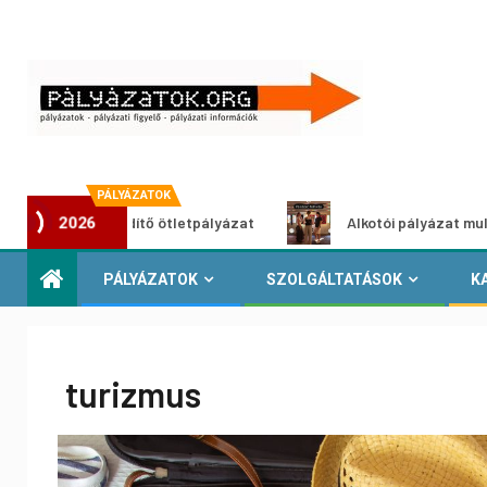
PÁLYÁZATOK
oszöldítő ötletpályázat
Alkotói pályázat multimédia-kiáll
2026
PÁLYÁZATOK
SZOLGÁLTATÁSOK
K
turizmus