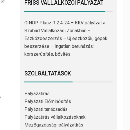
sét
FRISS VÁLLALKOZÓI PÁLYÁZAT
GINOP Plusz-1.2.4-24 – KKV pályázat a
Szabad Vállalkozási Zónákban –
Eszközbeszerzés – Új eszközök, gépek
beszerzése – Ingatlan beruházás:
korszerűsítés, bővítés
SZOLGÁLTATÁSOK
k
Pályázatírás
k
Pályázati Előminősítés
Pályázati tanácsadás
Pályázatírás vállalkozásoknak
Mezőgazdasági pályázatírás