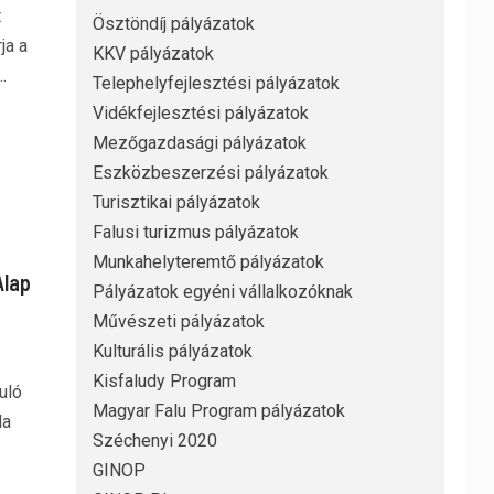
t
Ösztöndíj pályázatok
ja a
KKV pályázatok
.
Telephelyfejlesztési pályázatok
Vidékfejlesztési pályázatok
Mezőgazdasági pályázatok
Eszközbeszerzési pályázatok
Turisztikai pályázatok
Falusi turizmus pályázatok
Munkahelyteremtő pályázatok
Alap
Pályázatok egyéni vállalkozóknak
Művészeti pályázatok
Kulturális pályázatok
Kisfaludy Program
uló
Magyar Falu Program pályázatok
da
Széchenyi 2020
GINOP