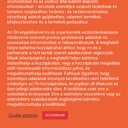
azonosítókat és az eszköz által küldött alapvető
információkat – kezelünk személyre szabott hirdetések és
tartalom nyújtásához, hirdetés- és tartalomméréshez,
nézettségi adatok gyűjtéséhez, valamint termékek
kifejlesztéséhez és a termékek javításához.
Az Ön engedélyével mi és a partnereink eszközleolvasásos
Városzöldítő ötletpályázat
módszerrel szerzett pontos geolokációs adatokat és
azonosítási információkat is felhasználhatunk. A megfelelő
helyre kattintva hozzájárulhat ahhoz, hogy mi és a
partnereink a fent leírtak szerint adatkezelést végezzünk.
Másik lehetőségként a megfelelő helyre kattintva
elutasíthatja a hozzájárulást, vagy a hozzájárulás megadása
előtt részletesebb információkhoz juthat, és
megváltoztathatja beállításait. Felhívjuk figyelmét, hogy
személyes adatainak bizonyos kezeléséhez nem feltétlenül
szükséges az Ön hozzájárulása, de jogában áll tiltakozni az
ilyen jellegű adatkezelés ellen. A beállításai csak erre a
weboldalra érvényesek. Erre a webhelyre visszatérve vagy az
adatvédelmi szabályzatunk segítségével bármikor
megváltoztathatja a beállításait..
Cookie settings
ELFOGADOM
Alkotói pályázat multimédia-kiállításhoz