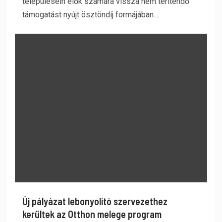
településein élők számára vissza nem térítendő
támogatást nyújt ösztöndíj formájában....
Új pályázat lebonyolító szervezethez
kerültek az Otthon melege program