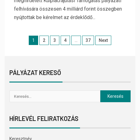
meghirdetett Külpiacrajutási Támogatás pályázati
felhívására összesen 4 milliárd forint összegben
nyújtottak be kérelmet az érdeklődő...
1
2
3
4
…
37
Next
PÁLYÁZAT KERESŐ
HÍRLEVÉL FELIRATKOZÁS
Keresztnév