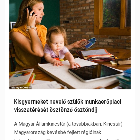
Kisgyermeket nevelő szülők munkaerőpiaci
visszatérését ösztönző ösztöndíj
A Magyar Államkincstár (a továbbiakban: Kincstár)
Magyarország kevésbé fejlett régióinak