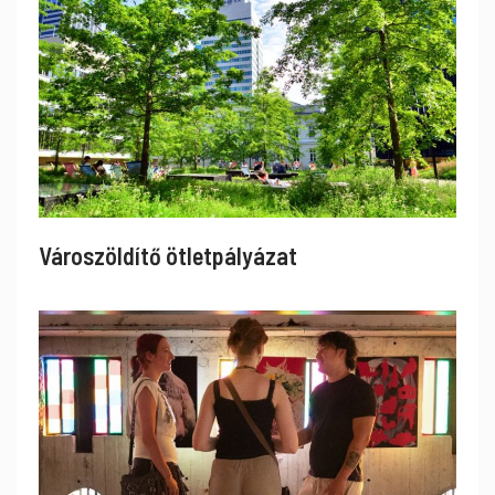
Városzöldítő ötletpályázat