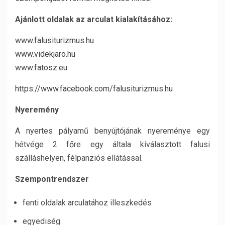
Ajánlott oldalak az arculat kialakításához:
www.falusiturizmus.hu
www.videkjaro.hu
www.fatosz.eu
https://www.facebook.com/falusiturizmus.hu
Nyeremény
A nyertes pályamű benyújtójának nyereménye egy
hétvége 2 főre egy általa kiválasztott falusi
szálláshelyen, félpanziós ellátással.
Szempontrendszer
fenti oldalak arculatához illeszkedés
egyediség