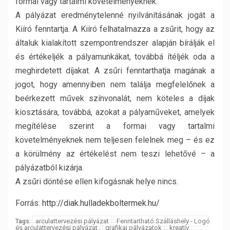
formai vagy tartalmi követelményeknek.
A pályázat eredménytelenné nyilvánításának jogát a
Kiíró fenntartja. A Kiíró felhatalmazza a zsűrit, hogy az
általuk kialakított szempontrendszer alapján bírálják el
és értékeljék a pályamunkákat, továbbá ítéljék oda a
meghirdetett díjakat. A zsűri fenntarthatja magának a
jogot, hogy amennyiben nem találja megfelelőnek a
beérkezett művek színvonalát, nem köteles a díjak
kiosztására, továbbá, azokat a pályaműveket, amelyek
megítélése szerint a formai vagy tartalmi
követelményeknek nem teljesen felelnek meg – és ez
a körülmény az értékelést nem teszi lehetővé – a
pályázatból kizárja.
A zsűri döntése ellen kifogásnak helye nincs.
Forrás:
http://diak.hulladekboltermek.hu/
arculattervezési pályázat
Fenntartható Szálláshely - Logó
Tags:
és arculattervezési pályázat
grafikai pályázatok
kreatív