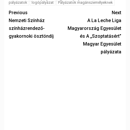
pályázatok
logópályázat
Pályázatok magánszemélyeknek
Previous
Next
Nemzeti Színház
A La Leche Liga
színházrendező-
Magyarország Egyesület
gyakornoki ösztöndíj
és A „Szoptatásért”
Magyar Egyesület
pályázata