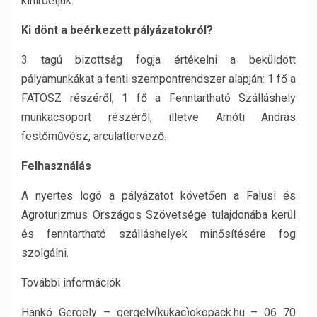
kihirdetjük.
Ki dönt a beérkezett pályázatokról?
3 tagú bizottság fogja értékelni a beküldött
pályamunkákat a fenti szempontrendszer alapján: 1 fő a
FATOSZ részéről, 1 fő a Fenntartható Szálláshely
munkacsoport részéről, illetve Arnóti András
festőművész, arculattervező.
Felhasználás
A nyertes logó a pályázatot követően a Falusi és
Agroturizmus Országos Szövetsége tulajdonába kerül
és fenntartható szálláshelyek minősítésére fog
szolgálni.
További információk
Hankó Gergely – gergely(kukac)okopack.hu – 06 70