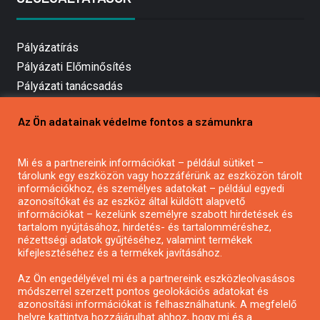
Pályázatírás
Pályázati Előminősítés
Pályázati tanácsadás
Pályázatírás vállalkozásoknak
Az Ön adatainak védelme fontos a számunkra
Mezőgazdasági pályázatírás
Pályázatírás magánszemélyeknek
Mi és a partnereink információkat – például sütiket –
Pályázatírás civil szervezeteknek
tárolunk egy eszközön vagy hozzáférünk az eszközön tárolt
Pályázatírás önkormányzatoknak
információkhoz, és személyes adatokat – például egyedi
azonosítókat és az eszköz által küldött alapvető
Pályázatfigyelés
információkat – kezelünk személyre szabott hirdetések és
Specifikus pályázatfigyelés vagy hírlevél
tartalom nyújtásához, hirdetés- és tartalomméréshez,
nézettségi adatok gyűjtéséhez, valamint termékek
kifejlesztéséhez és a termékek javításához.
PÁLYÁZATFIGYELŐ
Az Ön engedélyével mi és a partnereink eszközleolvasásos
módszerrel szerzett pontos geolokációs adatokat és
azonosítási információkat is felhasználhatunk. A megfelelő
helyre kattintva hozzájárulhat ahhoz, hogy mi és a
Pályázatok magánszemélyeknek