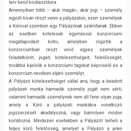
terv kerül kiválasztásra.
Amennyiben több – akár magán-, akár jogi – személy
együtt kíván részt venni a pályázaton, ezen személyek
a Kiíróval szemben egy Pályázónak számítanak. Ebben
az esetben kötelesek egymással konzorciumi
megállapodást kötni, amelyben rögzítik a
konzorciumban részt vevő egyes személyek
feladatkörét, jogait, kötelezettségeit, felelősségét,
továbbá kijelölik a konzorciumi tagokat képviselő és a
konzorcium nevében eljáró személyt.
A Pályázó kötelezettséget vállal arra, hogy a beadott
pályázati munka harmadik személy jogát nem sérti,
valamint harmadik személynek nem áll fenn olyan joga,
amely a Kiíró a pályázati munkákra vonatkozó
jogszerzését akadályozná, vagy bármilyen módon
korlátozná. Mindezen esetekben a Pályázót terheli a
teljes körű felelősség, amelyet a Pályázó a jelen