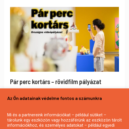
Pár perc kortárs – rövidfilm pályázat
Az Ön adatainak védelme fontos a számunkra
Mi és a partnereink információkat – például sütiket –
tárolunk egy eszközön vagy hozzáférünk az eszközön tárolt
információkhoz, és személyes adatokat – például egyedi