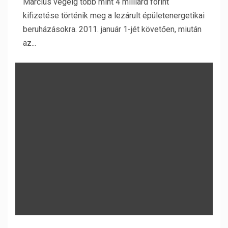
Március végéig több mint 4 milliárd forint
kifizetése történik meg a lezárult épületenergetikai
beruházásokra. 2011. január 1-jét követően, miután
az...