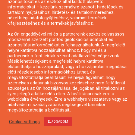
azonosítókat és az eszköz által küldött alapvető
információkat – kezelünk személyre szabott hirdetések és
tartalom nyújtásához, hirdetés- és tartalomméréshez,
nézettségi adatok gyűjtéséhez, valamint termékek
kifejlesztéséhez és a termékek javításához.
Az Ön engedélyével mi és a partnereink eszközleolvasásos
módszerrel szerzett pontos geolokációs adatokat és
Városzöldítő ötletpályázat
azonosítási információkat is felhasználhatunk. A megfelelő
helyre kattintva hozzájárulhat ahhoz, hogy mi és a
partnereink a fent leírtak szerint adatkezelést végezzünk.
Másik lehetőségként a megfelelő helyre kattintva
elutasíthatja a hozzájárulást, vagy a hozzájárulás megadása
előtt részletesebb információkhoz juthat, és
megváltoztathatja beállításait. Felhívjuk figyelmét, hogy
személyes adatainak bizonyos kezeléséhez nem feltétlenül
szükséges az Ön hozzájárulása, de jogában áll tiltakozni az
ilyen jellegű adatkezelés ellen. A beállításai csak erre a
weboldalra érvényesek. Erre a webhelyre visszatérve vagy az
adatvédelmi szabályzatunk segítségével bármikor
megváltoztathatja a beállításait..
Cookie settings
ELFOGADOM