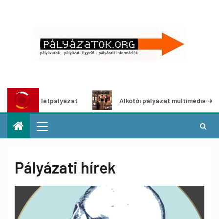
ötletpályázat
Alkotói pályázat multimédia-kiállításhoz
Pályázati hírek