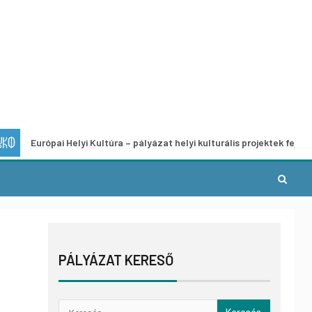
pai Helyi Kultúra – pályázat helyi kulturális projektek fejlesztésére
PÁLYÁZAT KERESŐ