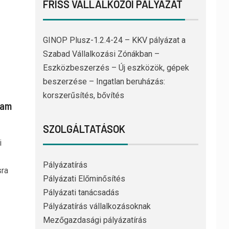
FRISS VÁLLALKOZÓI PÁLYÁZAT
GINOP Plusz-1.2.4-24 – KKV pályázat a
Szabad Vállalkozási Zónákban –
Eszközbeszerzés – Új eszközök, gépek
beszerzése – Ingatlan beruházás:
korszerűsítés, bővítés
ram
SZOLGÁLTATÁSOK
i
Pályázatírás
sra
Pályázati Előminősítés
Pályázati tanácsadás
Pályázatírás vállalkozásoknak
Mezőgazdasági pályázatírás