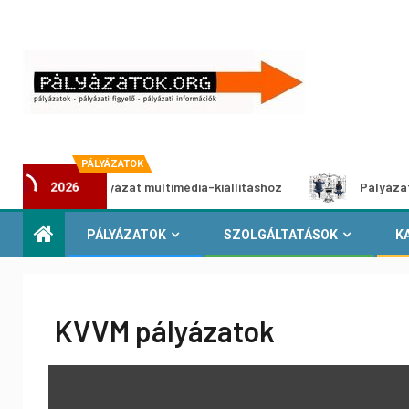
PÁLYÁZATOK
otói pályázat multimédia-kiállításhoz
Pályázat a nemek k
2026
PÁLYÁZATOK
SZOLGÁLTATÁSOK
K
KVVM pályázatok