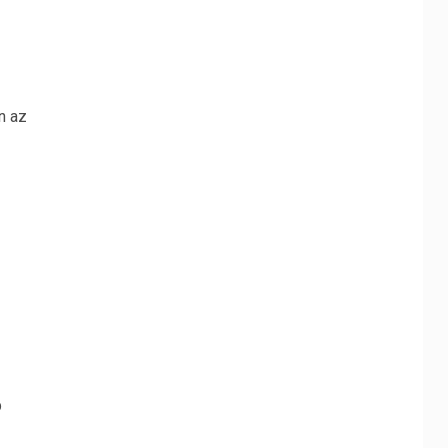
n az
b