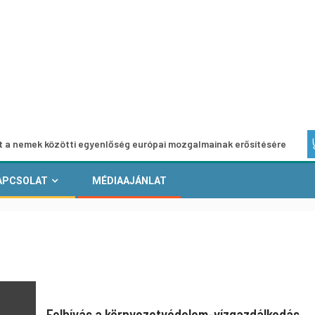
özötti egyenlőség európai mozgalmainak erősítésére
Euró
APCSOLAT
MÉDIAAJÁNLAT
Felhívás a környezetvédelem-vízgazdálkodás