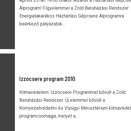
Április 23-án 14.00 órakor lezárult a Háztartási Gépcse
Alprogram! Figyelemmel a Zöld Beruházási Rendszer
Energiatakarékos Háztartási Gépcsere Alprogramra
beérkező pályázatok...
Izzócsere program 2010
Klímavédelem: Izzócsere Programmal bővült a Zöld
Beruházási Rendszer. Új elemmel bővült a
Környezetvédelmi és Vízügyi Minisztérium klímavéde
programcsomagja, melyet a...