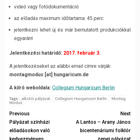
videó vagy fotódokumentáció
az előadás maximum időtartama: 45 perc
jelentkezni lehet új és már bemutatott produkciókkal
egyaránt
Jelentkezési határidő:
2017. február 3.
A jelentkezéseket az alábbi email címre várják:
montagmodus [at] hungaricum.de
A kiíró weboldala:
Collegium Hungaricum Berlin
alkotói pályázat
Collegium Hungaricum Berlin
Montag
Tags:
Modus
Previous
Next
Pályázat színházi
A Lantos – Arany János
előadásokon való
bicentenáriumi folklór
kedvezményes
zenei pályázat