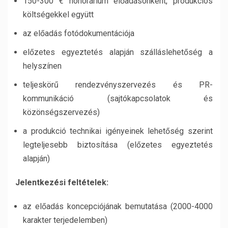
150-300 € honorárium előadásonként, produkciós
költségekkel együtt
az előadás fotódokumentációja
előzetes egyeztetés alapján szálláslehetőség a
helyszínen
teljeskörű rendezvényszervezés és PR-
kommunikáció (sajtókapcsolatok és
közönségszervezés)
a produkció technikai igényeinek lehetőség szerint
legteljesebb biztosítása (előzetes egyeztetés
alapján)
Jelentkezési feltételek:
az előadás koncepciójának bemutatása (2000-4000
karakter terjedelemben)