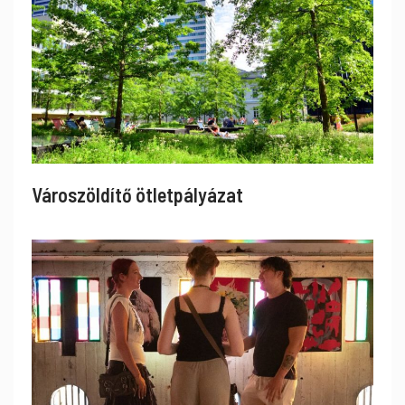
Városzöldítő ötletpályázat