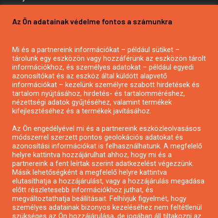
Pályázatírás vállalkozásoknak
Az Ön adatainak védelme fontos a számunkra
Mezőgazdasági pályázatírás
Pályázatírás magánszemélyeknek
Mi és a partnereink információkat – például sütiket –
Pályázatírás civil szervezeteknek
tárolunk egy eszközön vagy hozzáférünk az eszközön tárolt
Pályázatírás önkormányzatoknak
információkhoz, és személyes adatokat – például egyedi
azonosítókat és az eszköz által küldött alapvető
Pályázatfigyelés
információkat – kezelünk személyre szabott hirdetések és
Specifikus pályázatfigyelés vagy hírlevél
tartalom nyújtásához, hirdetés- és tartalomméréshez,
nézettségi adatok gyűjtéséhez, valamint termékek
kifejlesztéséhez és a termékek javításához.
PÁLYÁZATFIGYELŐ
Az Ön engedélyével mi és a partnereink eszközleolvasásos
módszerrel szerzett pontos geolokációs adatokat és
azonosítási információkat is felhasználhatunk. A megfelelő
helyre kattintva hozzájárulhat ahhoz, hogy mi és a
Pályázatok magánszemélyeknek
partnereink a fent leírtak szerint adatkezelést végezzünk.
Pályázatok civil szervezeteknek
Másik lehetőségként a megfelelő helyre kattintva
elutasíthatja a hozzájárulást, vagy a hozzájárulás megadása
Pályázatok vállalkozásoknak
előtt részletesebb információkhoz juthat, és
Önkormányzati pályázatok
megváltoztathatja beállításait. Felhívjuk figyelmét, hogy
személyes adatainak bizonyos kezeléséhez nem feltétlenül
Mezőgazdasági pályázatok
szükséges az Ön hozzájárulása, de jogában áll tiltakozni az