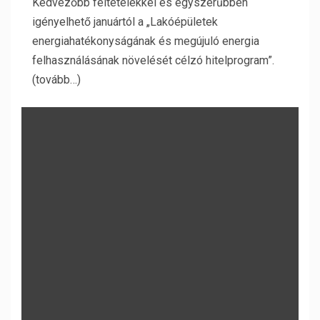
Kedvezőbb feltételekkel és egyszerűbben
igényelhető januártól a „Lakóépületek
energiahatékonyságának és megújuló energia
felhasználásának növelését célzó hitelprogram”.
(tovább…)