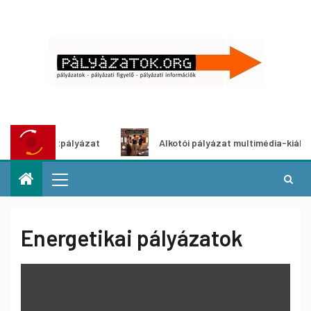
lyázat
Alkotói pályázat multimédia-kiállításhoz
Energetikai pályázatok