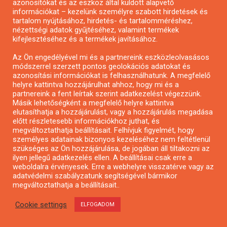
azonosítókat és az eszköz által küldött alapvető
Pár perc kortárs – rövidfilm pályázat
információkat – kezelünk személyre szabott hirdetések és
tartalom nyújtásához, hirdetés- és tartalomméréshez,
nézettségi adatok gyűjtéséhez, valamint termékek
kifejlesztéséhez és a termékek javításához.
Az Ön engedélyével mi és a partnereink eszközleolvasásos
módszerrel szerzett pontos geolokációs adatokat és
azonosítási információkat is felhasználhatunk. A megfelelő
helyre kattintva hozzájárulhat ahhoz, hogy mi és a
partnereink a fent leírtak szerint adatkezelést végezzünk.
Másik lehetőségként a megfelelő helyre kattintva
elutasíthatja a hozzájárulást, vagy a hozzájárulás megadása
előtt részletesebb információkhoz juthat, és
megváltoztathatja beállításait. Felhívjuk figyelmét, hogy
személyes adatainak bizonyos kezeléséhez nem feltétlenül
szükséges az Ön hozzájárulása, de jogában áll tiltakozni az
ilyen jellegű adatkezelés ellen. A beállításai csak erre a
Városzöldítő ötletpályázat
weboldalra érvényesek. Erre a webhelyre visszatérve vagy az
adatvédelmi szabályzatunk segítségével bármikor
megváltoztathatja a beállításait..
Cookie settings
ELFOGADOM