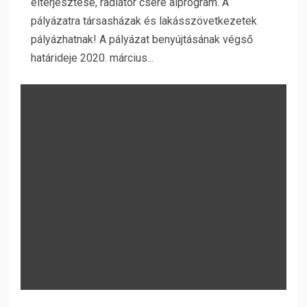
elterjesztése, radiátor csere alprogram. A
pályázatra társasházak és lakásszövetkezetek
pályázhatnak! A pályázat benyújtásának végső
határideje 2020. március...