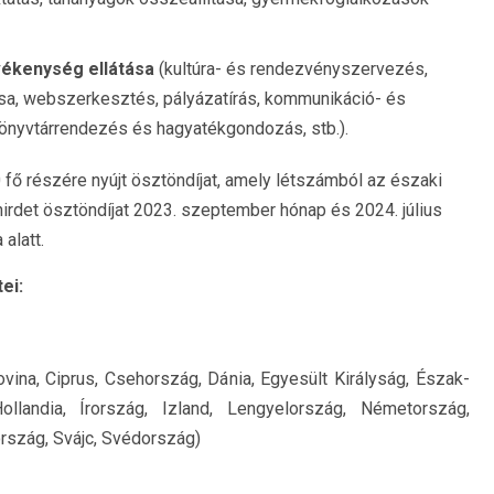
evékenység ellátása
(kultúra- és rendezvényszervezés,
tása, webszerkesztés, pályázatírás, kommunikáció- és
nyvtárrendezés és hagyatékgondozás, stb.).
fő részére nyújt ösztöndíjat, amely létszámból az északi
hirdet ösztöndíjat 2023. szeptember hónap és 2024. július
alatt.
tei:
vina, Ciprus, Csehország, Dánia, Egyesült Királyság, Észak-
ollandia, Írország, Izland, Lengyelország, Németország,
ország, Svájc, Svédország)