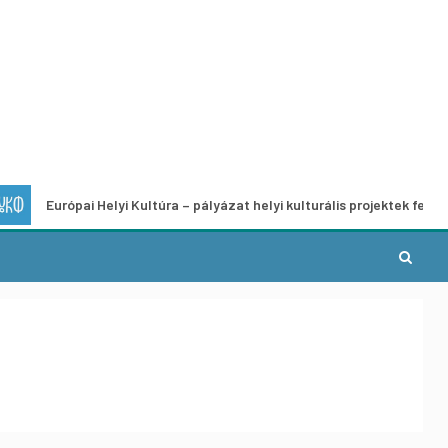
pai Helyi Kultúra – pályázat helyi kulturális projektek fejlesztésére