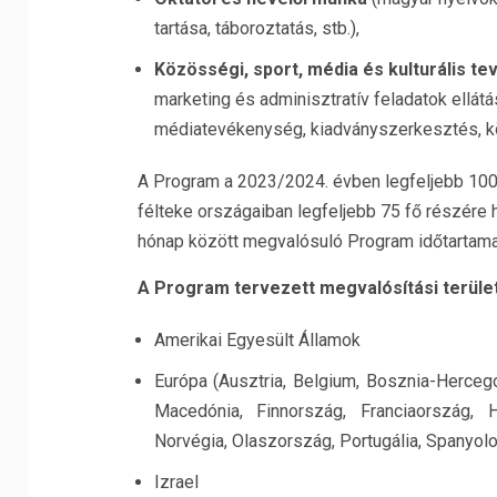
tartása, táboroztatás, stb.),
Közösségi, sport, média és kulturális t
marketing és adminisztratív feladatok ellá
médiatevékenység, kiadványszerkesztés, kö
A Program a 2023/2024. évben legfeljebb 100 
félteke országaiban legfeljebb 75 fő részére 
hónap között megvalósuló Program időtartama 
A Program tervezett megval
ó
sítá
si ter
üle
Amerikai Egyesült Államok
Európa (Ausztria, Belgium, Bosznia-Hercego
Macedónia, Finnország, Franciaország, H
Norvégia, Olaszország, Portugália, Spanyol
Izrael