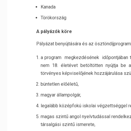
Kanada
Törökország
A pá
ly
áz
ó
k k
ö
re
Pályázat benyújtására és az ösztöndíjprogramb
a program megkezdésének időpontjában tiz
nem 18. életévet betöltötten nyújtja be 
törvényes képviselőjének hozzájárulása sz
büntetlen előéletű,
magyar állampolgár,
legalább középfokú iskolai végzettséggel r
magas szintű angol nyelvtudással rendelkezi
társalgási szintű ismerete,