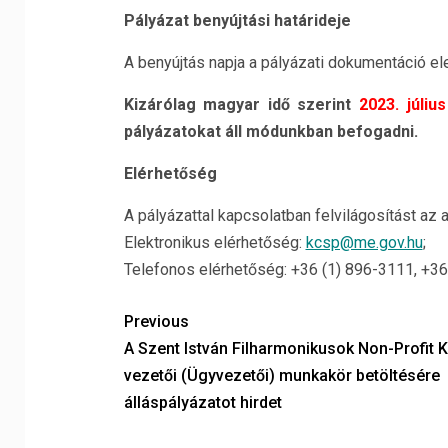
Pályázat benyújtási határideje
A benyújtás napja a pályázati dokumentáció ele
Kizárólag magyar idő szerint
2023. július
pályázatokat áll módunkban befogadni.
El
é
rhetős
é
g
A pályázattal kapcsolatban felvilágosítást az
Elektronikus elérhetőség:
kcsp@me.gov.hu
;
Telefonos elérhetőség: +36 (1) 896-3111, +3
Previous
A Szent István Filharmonikusok Non-Profit K
vezetői (Ügyvezetői) munkakör betöltésére
álláspályázatot hirdet