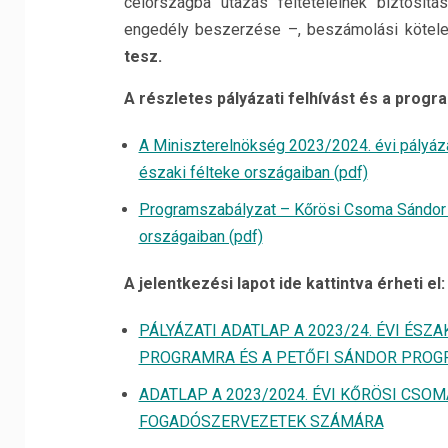
célországba utazás feltételeinek biztosít
engedély beszerzése –, beszámolási kötele
tesz.
A részletes pályázati felhívást és a progra
A Miniszterelnökség 2023/2024. évi pályáza
északi félteke országaiban (pdf)
Programszabályzat – Kőrösi Csoma Sándor P
országaiban (pdf)
A jelentkezési lapot ide kattintva érheti el
PÁLYÁZATI ADATLAP A 2023/24. ÉVI ÉS
PROGRAMRA ÉS A PETŐFI SÁNDOR PRO
ADATLAP A 2023/2024. ÉVI KŐRÖSI CS
FOGADÓSZERVEZETEK SZÁMÁRA