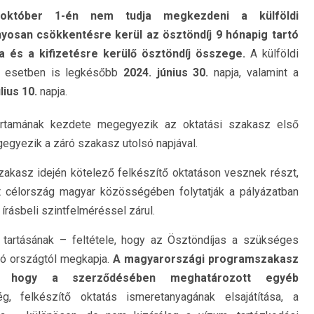
október 1-én nem tudja megkezdeni a külföldi
osan csökkentésre kerül az ösztöndíj 9 hónapig tartó
 és a kifizetésre kerülő ösztöndíj összege.
A külföldi
z esetben is legkésőbb
2024. június 30.
napja, valamint a
lius 10.
napja.
rtamának kezdete megegyezik az oktatási szakasz első
egyezik a záró szakasz utolsó napjával.
akasz idején kötelező felkészítő oktatáson vesznek részt,
 célország magyar közösségében folytatják a pályázatban
írásbeli szintfelméréssel zárul.
 tartásának – feltétele, hogy az Ösztöndíjas a szükséges
dó országtól megkapja.
A magyarországi programszakasz
ja, hogy a szerződésében meghatározott egyéb
ég, felkészítő oktatás ismeretanyagának elsajátítása, a