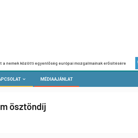
özötti egyenlőség európai mozgalmainak erősítésére
Euró
APCSOLAT
MÉDIAAJÁNLAT
m ösztöndíj