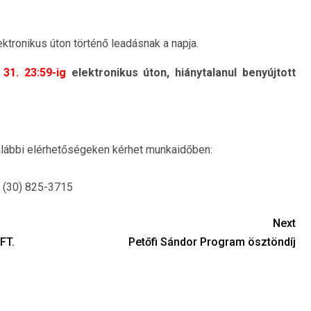
ktronikus úton történő leadásnak a napja.
 31. 23:59-ig
elektronikus úton, hiánytalanul benyújtott
 alábbi elérhetőségeken kérhet munkaidőben:
6 (30) 825-3715
Next
FT.
Petőfi Sándor Program ösztöndíj