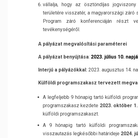
vállalja, hogy az ösztöndíjas jogviszo
területére visszatér, a magyarországi záró
Program záró konferenciáján részt v
tevékenységéről.
A pá
ly
ázat megval
ó
sítá
si paraméterei
A pá
ly
ázat benyújtása
:
2023. július 10. napjá
Interjú a pá
ly
áz
ó
kkal:
2023. augusztus 14. nap
Külf
ö
ldi programszakasz tervezett megva
A legfeljebb 9 hónapig tartó külföldi prog
programszakasz kezdete
2023. október 1
külföldi programszakaszt.
A 9 hónapig tartó külföldi programsza
visszautazás legkésőbbi határideje
2024. jú