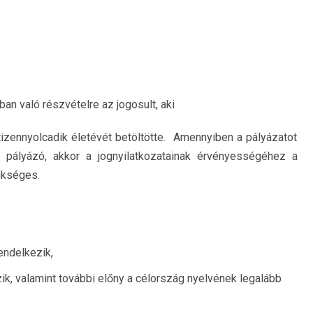
an való részvételre az jogosult, aki
ennyolcadik életévét betöltötte. Amennyiben a pályázatot
a pályázó, akkor a jognyilatkozatainak érvényességéhez a
ükséges.
endelkezik,
k, valamint további előny a célország nyelvének legalább