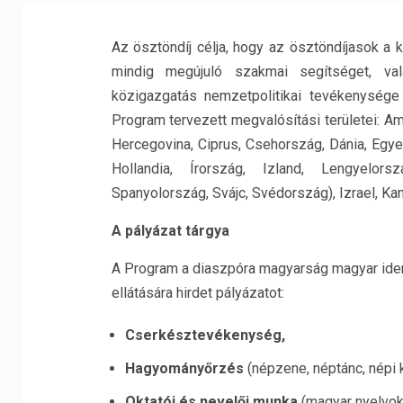
Az ösztöndíj célja, hogy az ösztöndíjasok 
mindig megújuló szakmai segítséget, valam
közigazgatás nemzetpolitikai tevékenysége 
Program tervezett megvalósítási területei: Am
Hercegovina, Ciprus, Csehország, Dánia, Egye
Hollandia, Írország, Izland, Lengyelors
Spanyolország, Svájc, Svédország), Izrael, Ka
A pá
ly
ázat tárgya
A Program a diaszpóra magyarság magyar iden
ellátására hirdet pályázatot:
Cserkésztevékenység,
Hagyományőrzés
(népzene, néptánc, népi k
Oktatói és nevelői munka
(magyar nyelvok