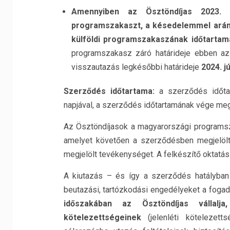
Amennyiben az Ösztöndíjas 2023. 
programszakaszt, a késedelemmel arány
külföldi programszakaszának időtartama
programszakasz záró határideje ebben a
visszautazás legkésőbbi határideje
2024. jú
Szerződ
és id
őtartama:
a szerződés időta
napjával, a szerződés időtartamának vége meg
Az Ösztöndíjasok a magyarországi programsz
amelyet követően a szerződésben megjelölt
megjelölt tevékenységet. A felkészítő oktatás 
A kiutazás – és így a szerződés hatályban
beutazási, tartózkodási engedélyeket a foga
időszakában az Ösztöndíjas vállal
kötelezettségeinek
(jelenléti kötelezetts