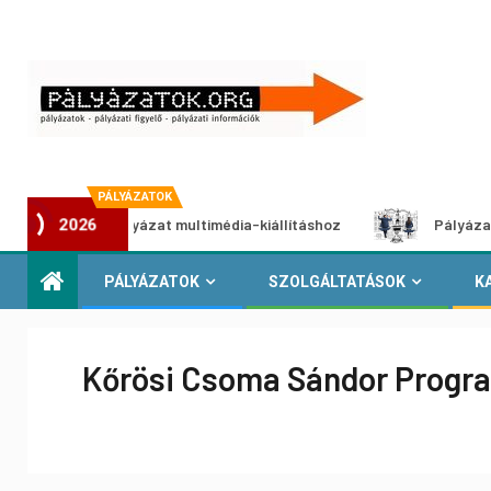
PÁLYÁZATOK
kotói pályázat multimédia-kiállításhoz
Pályázat a nemek k
2026
PÁLYÁZATOK
SZOLGÁLTATÁSOK
K
Kőrösi Csoma Sándor Progra