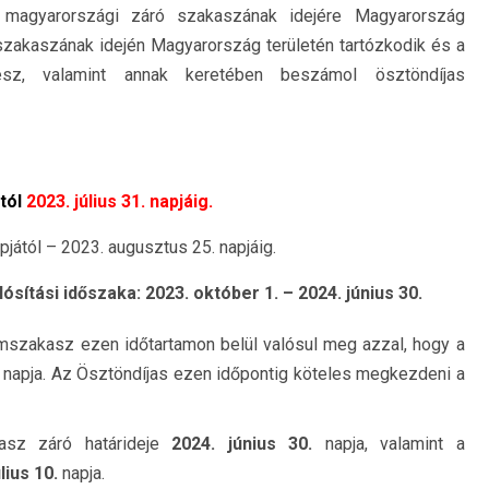
ny magyarországi záró szakaszának idejére Magyarország
 szakaszának idején Magyarország területén tartózkodik és a
esz, valamint annak keretében beszámol ösztöndíjas
tól
2023. július 31. napjáig.
jától – 2023. augusztus 25. napjáig.
l
ó
sítási időszaka: 2023. október 1. – 2024. június 30.
ramszakasz ezen időtartamon belül valósul meg azzal, hogy a
.
napja. Az Ösztöndíjas ezen időpontig köteles megkezdeni a
kasz záró határideje
2024. június 30.
napja, valamint a
lius 10.
napja.