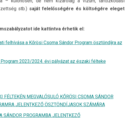
ása – különösen, de nem kizárólag a vízum, tartózkodási
zettség stb.)
saját felelősségére és költségére eleget
mszabályzatot ide kattintva érhetik el:
ti felhívása a Kőrösi Csoma Sándor Program ösztöndíjra az
rogram 2023/2024. évi pályázat az északi félteke
:
ZAKI FÉLTEKÉN MEGVALÓSULÓ KŐRÖSI CSOMA SÁNDOR
GRAMRA JELENTKEZŐ ÖSZTÖNDÍJASOK SZÁMÁRA
OMA SÁNDOR PROGRAMBA JELENTKEZŐ