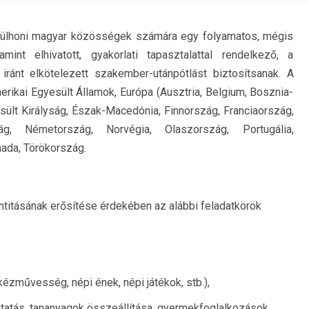
a külhoni magyar közösségek számára egy folyamatos, mégis
int elhivatott, gyakorlati tapasztalattal rendelkező, a
iránt elkötelezett szakember-utánpótlást biztosítsanak. A
erikai Egyesült Államok, Európa (Ausztria, Belgium, Bosznia-
sült Királyság, Észak-Macedónia, Finnország, Franciaország,
zág, Németország, Norvégia, Olaszország, Portugália,
nada, Törökország.
titásának erősítése érdekében az alábbi feladatkörök
ézművesség, népi ének, népi játékok, stb.),
tatás, tananyagok összeállítása, gyermekfoglalkozások