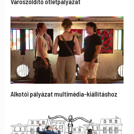
Városzöldítő ötletpályázat
Alkotói pályázat multimédia-kiállításhoz