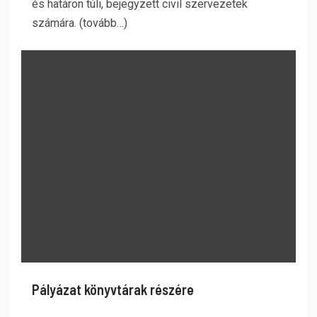
és határon túli, bejegyzett civil szervezetek
számára. (tovább…)
Pályázat könyvtárak részére