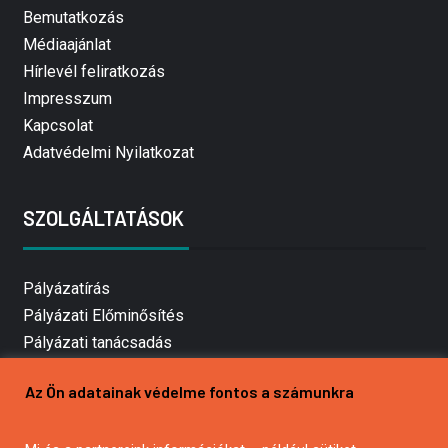
Bemutatkozás
Médiaajánlat
Hírlevél feliratkozás
Impresszum
Kapcsolat
Adatvédelmi Nyilatkozat
SZOLGÁLTATÁSOK
Pályázatírás
Pályázati Előminősítés
Pályázati tanácsadás
Pályázatírás vállalkozásoknak
Az Ön adatainak védelme fontos a számunkra
Mezőgazdasági pályázatírás
Pályázatírás magánszemélyeknek