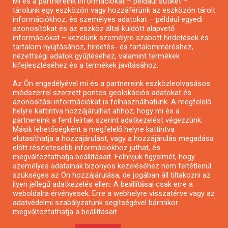
Mi és a partnereink információkat – például sütiket –
Pályázatírás civil szervezeteknek
tárolunk egy eszközön vagy hozzáférünk az eszközön tárolt
Pályázatírás önkormányzatoknak
információkhoz, és személyes adatokat – például egyedi
azonosítókat és az eszköz által küldött alapvető
Pályázatfigyelés
információkat – kezelünk személyre szabott hirdetések és
Specifikus pályázatfigyelés vagy hírlevél
tartalom nyújtásához, hirdetés- és tartalomméréshez,
nézettségi adatok gyűjtéséhez, valamint termékek
kifejlesztéséhez és a termékek javításához.
PÁLYÁZATFIGYELŐ
Az Ön engedélyével mi és a partnereink eszközleolvasásos
módszerrel szerzett pontos geolokációs adatokat és
azonosítási információkat is felhasználhatunk. A megfelelő
helyre kattintva hozzájárulhat ahhoz, hogy mi és a
Pályázatok magánszemélyeknek
partnereink a fent leírtak szerint adatkezelést végezzünk.
Pályázatok civil szervezeteknek
Másik lehetőségként a megfelelő helyre kattintva
elutasíthatja a hozzájárulást, vagy a hozzájárulás megadása
Pályázatok vállalkozásoknak
előtt részletesebb információkhoz juthat, és
Önkormányzati pályázatok
megváltoztathatja beállításait. Felhívjuk figyelmét, hogy
személyes adatainak bizonyos kezeléséhez nem feltétlenül
Mezőgazdasági pályázatok
szükséges az Ön hozzájárulása, de jogában áll tiltakozni az
Falusi turizmus pályázatok
ilyen jellegű adatkezelés ellen. A beállításai csak erre a
weboldalra érvényesek. Erre a webhelyre visszatérve vagy az
Napelem pályázatok
adatvédelmi szabályzatunk segítségével bármikor
GINOP pályázatok
megváltoztathatja a beállításait..