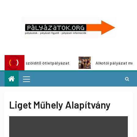
Városzöldítő ötletpályázat
Alkotói pályázat multimédia-
Liget Műhely Alapítvány