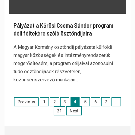
Pályázat a Kőrösi Csoma Sándor program
déli féltekére szóló ösztöndíjaira
A Magyar Kormány ösztöndíj pályázata külföldi
magyar közösségek és intézményrendszerük
megerősítésére, a program céljaival azonosulni
tudó ösztöndíjasok részvételén,
közönségszervező munkáján...
Previous
1
2
3
4
5
6
7
…
21
Next