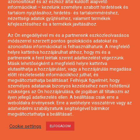
azonosítókat és az eszköz által küldött alapvető
információkat – kezelünk személyre szabott hirdetések és
tartalom nyújtásához, hirdetés- és tartalomméréshez,
nézettségi adatok gyűjtéséhez, valamint termékek
kifejlesztéséhez és a termékek javításához.
Alkotói pályázat multimédia-kiállításhoz
Az Ön engedélyével mi és a partnereink eszközleolvasásos
módszerrel szerzett pontos geolokációs adatokat és
azonosítási információkat is felhasználhatunk. A megfelelő
helyre kattintva hozzájárulhat ahhoz, hogy mi és a
partnereink a fent leírtak szerint adatkezelést végezzünk.
Másik lehetőségként a megfelelő helyre kattintva
elutasíthatja a hozzájárulást, vagy a hozzájárulás megadása
előtt részletesebb információkhoz juthat, és
megváltoztathatja beállításait. Felhívjuk figyelmét, hogy
személyes adatainak bizonyos kezeléséhez nem feltétlenül
szükséges az Ön hozzájárulása, de jogában áll tiltakozni az
ilyen jellegű adatkezelés ellen. A beállításai csak erre a
weboldalra érvényesek. Erre a webhelyre visszatérve vagy az
adatvédelmi szabályzatunk segítségével bármikor
megváltoztathatja a beállításait..
Pályázat a nemek közötti egyenlőség
Cookie settings
ELFOGADOM
európai mozgalmainak erősítésére