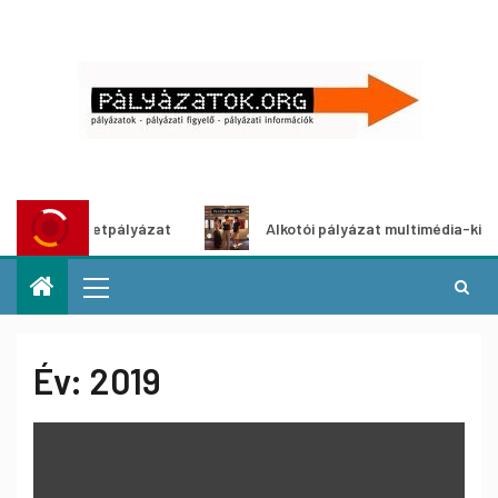
tletpályázat
Alkotói pályázat multimédia-kiállításhoz
Év:
2019