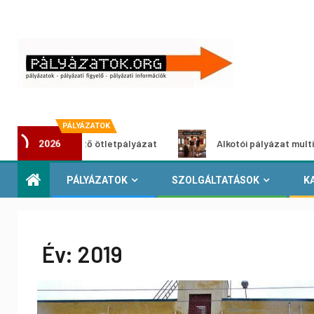
PÁLYÁZATOK
oszöldítő ötletpályázat
Alkotói pályázat multimédia-kiál
2026
PÁLYÁZATOK
SZOLGÁLTATÁSOK
K
Év:
2019