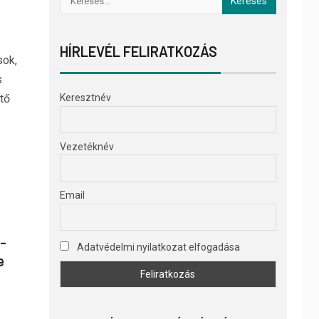
HÍRLEVÉL FELIRATKOZÁS
sok,
s
tő
Keresztnév
Vezetéknév
Email
 –
Adatvédelmi nyilatkozat elfogadása
e