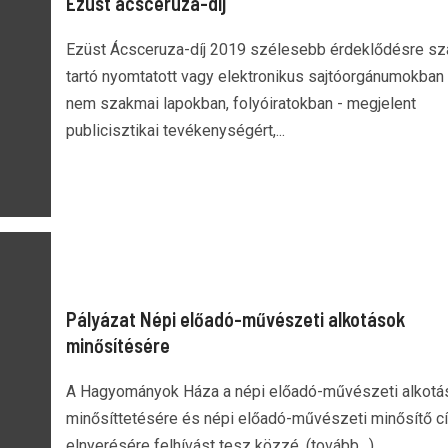
Ezüst ácsceruza-díj
Ezüst Ácsceruza-díj 2019 szélesebb érdeklődésre s
tartó nyomtatott vagy elektronikus sajtóorgánumokban 
nem szakmai lapokban, folyóiratokban - megjelent
publicisztikai tevékenységért,...
Pályázat Népi előadó-művészeti alkotások
minősítésére
A Hagyományok Háza a népi előadó-művészeti alkotá
minősíttetésére és népi előadó-művészeti minősítő c
elnyerésére felhívást tesz közzé. (tovább…)