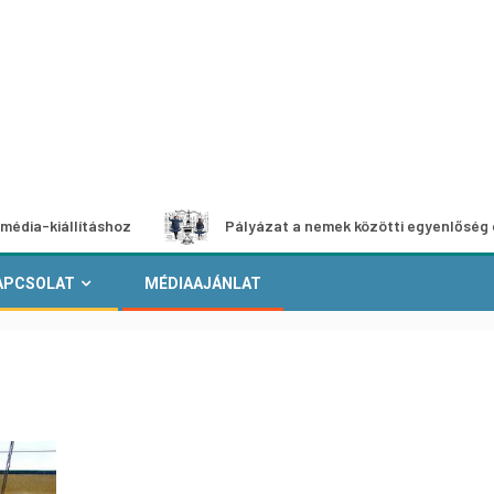
lításhoz
Pályázat a nemek közötti egyenlőség európai mo
APCSOLAT
MÉDIAAJÁNLAT