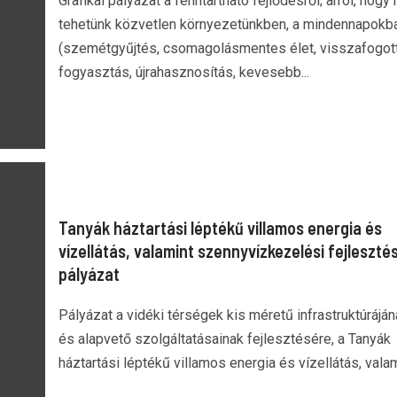
Grafikai pályázat a fenntartható fejlődésről; arról, hogy 
tehetünk közvetlen környezetünkben, a mindennapokb
(szemétgyűjtés, csomagolásmentes élet, visszafogot
fogyasztás, újrahasznosítás, kevesebb...
Tanyák háztartási léptékű villamos energia és
vízellátás, valamint szennyvízkezelési fejlesztés
pályázat
Pályázat a vidéki térségek kis méretű infrastruktúráján
és alapvető szolgáltatásainak fejlesztésére, a Tanyák
háztartási léptékű villamos energia és vízellátás, valami