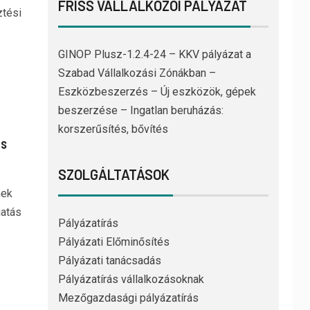
FRISS VÁLLALKOZÓI PÁLYÁZAT
ztési
GINOP Plusz-1.2.4-24 – KKV pályázat a
Szabad Vállalkozási Zónákban –
Eszközbeszerzés – Új eszközök, gépek
beszerzése – Ingatlan beruházás:
korszerűsítés, bővítés
és
SZOLGÁLTATÁSOK
nek
gatás
Pályázatírás
Pályázati Előminősítés
Pályázati tanácsadás
Pályázatírás vállalkozásoknak
Mezőgazdasági pályázatírás