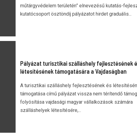
műtárgyvédelem területén” elnevezésű kutatás-fejles
kutatócsoport ösztöndíj pályázatot hirdet graduális...
Pályázat turisztikai szálláshely fejlesztésének 
létesítésének támogatására a Vajdaságban
A turisztikai szálláshely fejlesztésének és létesítésé
támogatása című pályázat vissza nem térítendő támo
folyósítása vajdasági magyar vállalkozások számára
szálláshelyek létesítésére,...