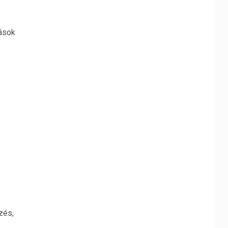
zások
s
zés,