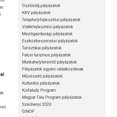
mit
Ösztöndíj pályázatok
an
KKV pályázatok
t
Telephelyfejlesztési pályázatok
Vidékfejlesztési pályázatok
Mezőgazdasági pályázatok
Eszközbeszerzési pályázatok
Turisztikai pályázatok
Falusi turizmus pályázatok
Munkahelyteremtő pályázatok
Pályázatok egyéni vállalkozóknak
ei
Művészeti pályázatok
Kulturális pályázatok
Kisfaludy Program
ak
Magyar Falu Program pályázatok
Széchenyi 2020
nt...
GINOP