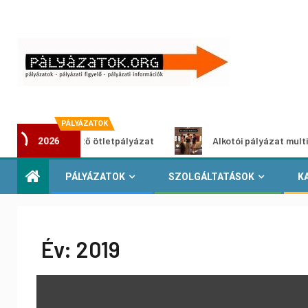
PÁLYÁZATOK
roszöldítő ötletpályázat
Alkotói pályázat multimédia-kiál
2026
PÁLYÁZATOK
SZOLGÁLTATÁSOK
K
Év:
2019