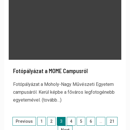
Fotópályázat a MOME Campusról
Fotópályázat a Moholy-Nagy Művészeti Egyetem
campusáról. Kerül képbe a főváros legfotogénebb
egyetemével. (tovább…)
Previous
1
2
3
4
5
6
…
21