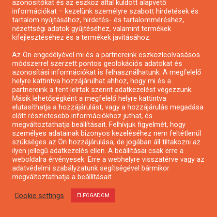
azonosítókat és az eszköz által küldött alapvető
információkat – kezelünk személyre szabott hirdetések és
tartalom nyújtásához, hirdetés- és tartalomméréshez,
nézettségi adatok gyűjtéséhez, valamint termékek
kifejlesztéséhez és a termékek javításához.
Az Ön engedélyével mi és a partnereink eszközleolvasásos
módszerrel szerzett pontos geolokációs adatokat és
azonosítási információkat is felhasználhatunk. A megfelelő
Alkotói pályázat multimédia-kiállításhoz
helyre kattintva hozzájárulhat ahhoz, hogy mi és a
partnereink a fent leírtak szerint adatkezelést végezzünk.
Másik lehetőségként a megfelelő helyre kattintva
elutasíthatja a hozzájárulást, vagy a hozzájárulás megadása
előtt részletesebb információkhoz juthat, és
megváltoztathatja beállításait. Felhívjuk figyelmét, hogy
személyes adatainak bizonyos kezeléséhez nem feltétlenül
szükséges az Ön hozzájárulása, de jogában áll tiltakozni az
ilyen jellegű adatkezelés ellen. A beállításai csak erre a
weboldalra érvényesek. Erre a webhelyre visszatérve vagy az
adatvédelmi szabályzatunk segítségével bármikor
megváltoztathatja a beállításait..
Cookie settings
ELFOGADOM