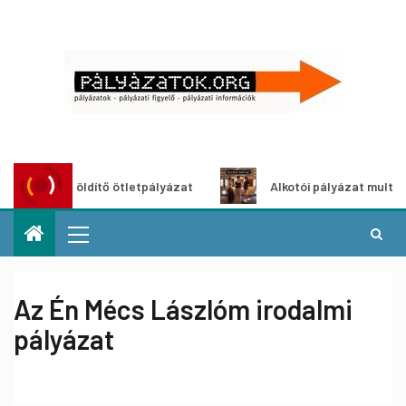
ároszöldítő ötletpályázat
Alkotói pályázat multimédia-ki
Az Én Mécs Lászlóm irodalmi
pályázat