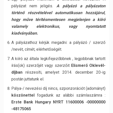
pályázat nem jeligés.
A pályázó a pályázaton
történő részvételével automatikusan hozzájárul,
hogy műve térítésmentesen megjelenjen a kiíró
valamely elektronikus, vagy nyomtatott
kiadványában.
A pályázathoz kérjük megadni: a pályázó / szerző
/nevét, címét, elérhetőségét.
A kiíró az általa legkifejezőbbnek , legjobbnak tartott
írás(ok) szerzőjét vagy szerzőit
Elismerő Oklevél-
díjban
részesíti, amelyet 2014. december 20-ig
postán juttatunk el.
Pálya-/ nevezési díj nincs, szponzorációt (adományt)
köszönettel
fogadunk az alábbi számlaszámra :
Erste Bank Hungary NYRT
11600006 -00000000
-48175065