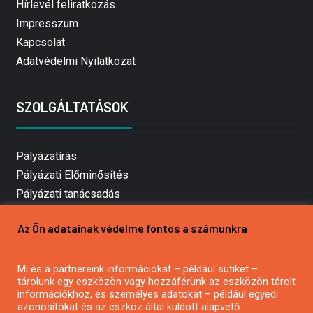
Hírlevél feliratkozás
Impresszum
Kapcsolat
Adatvédelmi Nyilatkozat
SZOLGÁLTATÁSOK
Pályázatírás
Pályázati Előminősítés
Pályázati tanácsadás
Pályázatírás vállalkozásoknak
Az Ön adatainak védelme fontos a számunkra
Mezőgazdasági pályázatírás
Pályázatírás magánszemélyeknek
Mi és a partnereink információkat – például sütiket –
Pályázatírás civil szervezeteknek
tárolunk egy eszközön vagy hozzáférünk az eszközön tárolt
Pályázatírás önkormányzatoknak
információkhoz, és személyes adatokat – például egyedi
azonosítókat és az eszköz által küldött alapvető
Pályázatfigyelés