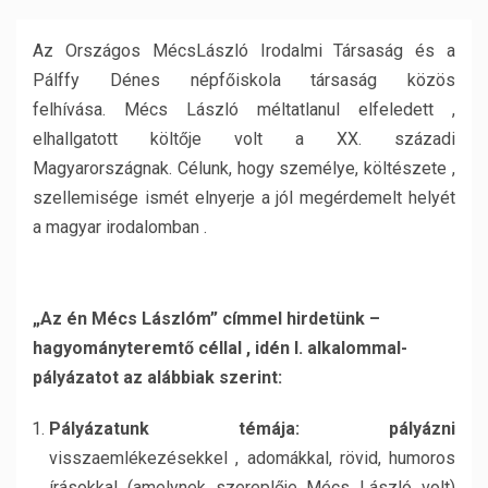
Az Országos MécsLászló Irodalmi Társaság és a
Pálffy Dénes népfőiskola társaság közös
felhívása.
Mécs László méltatlanul elfeledett ,
elhallgatott költője volt a XX. századi
Magyarországnak. Célunk, hogy személye, költészete ,
szellemisége ismét elnyerje a jól megérdemelt helyét
a magyar irodalomban .
„Az én Mécs Lászlóm” címmel hirdetünk –
hagyományteremtő céllal , idén I. alkalommal-
pályázatot az alábbiak szerint:
Pályázatunk témája: pályázni
visszaemlékezésekkel , adomákkal, rövid, humoros
írásokkal (amelynek szereplője Mécs László volt)