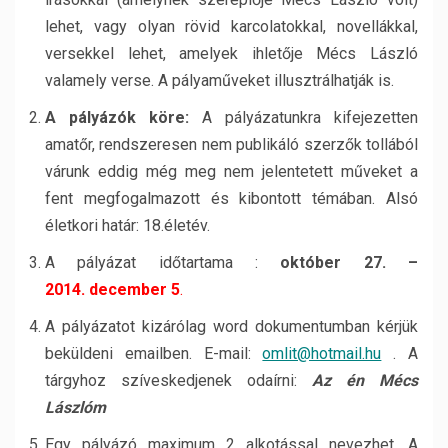
lehet, vagy olyan rövid karcolatokkal, novellákkal,
versekkel lehet, amelyek ihletője Mécs László
valamely verse. A pályaműveket illusztrálhatják is.
A pályázók köre:
A pályázatunkra kifejezetten
amatőr, rendszeresen nem publikáló szerzők tollából
várunk eddig még meg nem jelentetett műveket a
fent megfogalmazott és kibontott témában. Alsó
életkori határ: 18.életév.
A pályázat időtartama :
október 27. –
2014. december 5
.
A pályázatot kizárólag word dokumentumban kérjük
beküldeni emailben. E-mail:
omlit@hotmail.hu
. A
tárgyhoz szíveskedjenek odaírni:
Az én Mécs
Lászlóm
Egy pályázó maximum 2 alkotással nevezhet. A