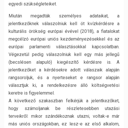
egyedi szükségleteiket.
Miután megadták személyes adataikat, a
jelentkezőknek válaszolniuk kell öt kvízkérdésre a
kulturális örökség európai évével (2018), a fiatalokat
megcélzó európai uniós kezdeményezésekkel és az
európai parlamenti választásokkal kapcsolatban.
Végezetül pedig válaszolniuk kell egy más jellegű
(becslésen alapuló) kiegészítő kérdésre is. A
jelentkezőket a kérdésekre adott válaszaik alapján
rangsoroljuk, és a nyerteseket e rangsor alapján
választjuk ki, a rendelkezésre álló költségvetési
keretre is figyelemmel.
A következő szakaszban felkérjük a jelentkezőket,
hogy számoljanak be részletesebben utazási
terveikről: mikor szándékoznak utazni, voltak-e már
más uniós országokban, ez lesz-e az első alkalom,