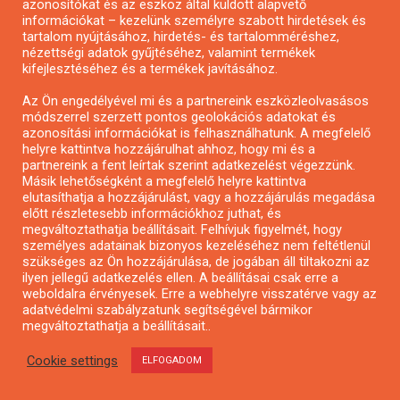
azonosítókat és az eszköz által küldött alapvető
információkat – kezelünk személyre szabott hirdetések és
jogosult. Az utazási igazolvánnyal kizárólag
tartalom nyújtásához, hirdetés- és tartalomméréshez,
másodosztályon lehet utazni.
nézettségi adatok gyűjtéséhez, valamint termékek
kifejlesztéséhez és a termékek javításához.
Az utazási igazolvány értéke azonban ennél
Az Ön engedélyével mi és a partnereink eszközleolvasásos
magasabb lehet:
módszerrel szerzett pontos geolokációs adatokat és
azonosítási információkat is felhasználhatunk. A megfelelő
helyre kattintva hozzájárulhat ahhoz, hogy mi és a
azoknak a kiválasztott jelentkezőknek az esetében,
partnereink a fent leírtak szerint adatkezelést végezzünk.
akik az EU legkülső régióinak valamelyikéből
Másik lehetőségként a megfelelő helyre kattintva
elutasíthatja a hozzájárulást, vagy a hozzájárulás megadása
(Guadeloupe, Francia Guyana, Martinique, Réunion,
előtt részletesebb információkhoz juthat, és
Mayotte, Saint-Martin, Madeira, Azori-szigetek,
megváltoztathatja beállításait. Felhívjuk figyelmét, hogy
személyes adatainak bizonyos kezeléséhez nem feltétlenül
Kanári-szigetek) utaznak a kontinensre. Miután
szükséges az Ön hozzájárulása, de jogában áll tiltakozni az
megérkeztek a kontinensre, az alapszabály
ilyen jellegű adatkezelés ellen. A beállításai csak erre a
weboldalra érvényesek. Erre a webhelyre visszatérve vagy az
alkalmazandó rájuk is;
adatvédelmi szabályzatunk segítségével bármikor
megváltoztathatja a beállításait..
a fent említett legkülső régiókban élő kiválasztott
jelentkezők esetében, akiknek repülőgépre kell
Cookie settings
ELFOGADOM
szállniuk ahhoz, hogy eljuthassanak az európai