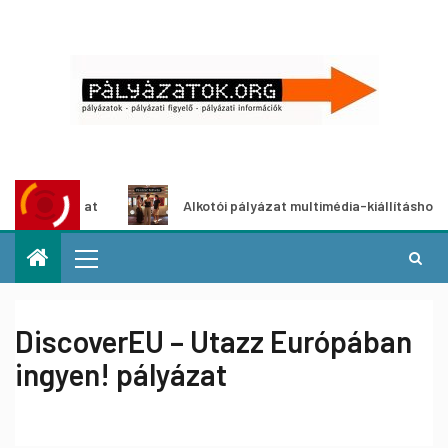
zat
Alkotói pályázat multimédia-kiállításhoz
DiscoverEU – Utazz Európában
ingyen! pályázat