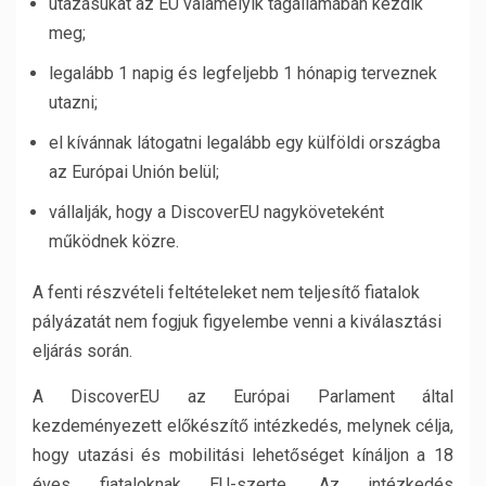
utazásukat az EU valamelyik tagállamában kezdik
meg;
legalább 1 napig és legfeljebb 1 hónapig terveznek
utazni;
el kívánnak látogatni legalább egy külföldi országba
az Európai Unión belül;
vállalják, hogy a DiscoverEU nagyköveteként
működnek közre.
A fenti részvételi feltételeket nem teljesítő fiatalok
pályázatát nem fogjuk figyelembe venni a kiválasztási
eljárás során.
A DiscoverEU az Európai Parlament által
kezdeményezett előkészítő intézkedés, melynek célja,
hogy utazási és mobilitási lehetőséget kínáljon a 18
éves fiataloknak EU-szerte. Az intézkedés