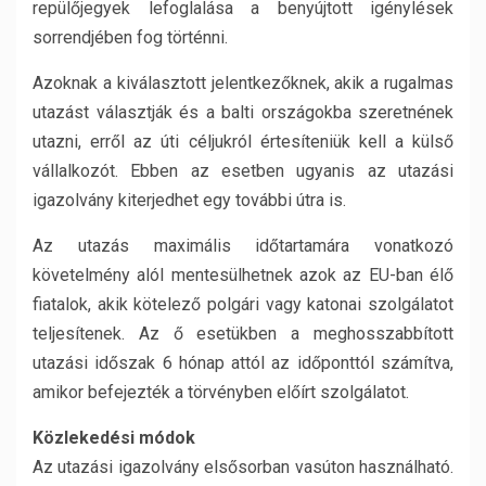
repülőjegyek lefoglalása a benyújtott igénylések
sorrendjében fog történni.
Azoknak a kiválasztott jelentkezőknek, akik a rugalmas
utazást választják és a balti országokba szeretnének
utazni, erről az úti céljukról értesíteniük kell a külső
vállalkozót. Ebben az esetben ugyanis az utazási
igazolvány kiterjedhet egy további útra is.
Az utazás maximális időtartamára vonatkozó
követelmény alól mentesülhetnek azok az EU-ban élő
fiatalok, akik kötelező polgári vagy katonai szolgálatot
teljesítenek. Az ő esetükben a meghosszabbított
utazási időszak 6 hónap attól az időponttól számítva,
amikor befejezték a törvényben előírt szolgálatot.
Közlekedési módok
Az utazási igazolvány elsősorban vasúton használható.