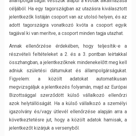
állampolgárságát vesszük alapul a kvóták alkalmazása
céljából. Ha egy tagországban az utazásra kiválasztott
jelentkezők listáján csoport van az utolsó helyen, és az
adott tagországra vonatkozó kvóta a csoport egyik
tagjával ki van merítve, a csoport minden tagja utazhat.
Annak ellenőrzése érdekében, hogy teljesítik-e a
részvételi feltételeket a 2. és a 3. pontban leírtakkal
összhangban, a jelentkezőknek mindenekelőtt meg kell
adniuk születési dátumukat és állampolgárságukat.
Figyelem: a közölt adatokat automatikusan
megvizsgáljuk a jelentkezés folyamán, majd az Európai
Bizottsággal szerződött külső vállalkozó ellenőrzi
azok helytállóságát. Ha a külső vállalkozó a személyi
igazolvány és/vagy útlevél ellenőrzése alapján arra a
következtetésre jut, hogy a közölt adatok hamisak, a
jelentkezőt kizárjuk a versenyből.