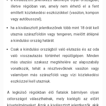
illetve régióban van, amely nem érhető el a fent
említett közlekedési eszközökkel (vasúton, kompon
vagy autóbusszal);
ha a kiválasztott jelentkezőnek több mint 18 órát kell
utaznia szárazföldön vagy tengeren, mielőtt átlépné
a kiindulási ország határát.
Csak a kiindulási országból való elutazás és az oda
való visszautazás történhet repülőgépen. Minden
más utazási szakasz megtételére az alapszabály
vonatkozik, tehát a résztvevőknek vasúton vagy
valamilyen más szárazföldi vagy vízi közlekedési
eszközzel kell utazniuk.
A legkülső régiókban élő fiatalok bármilyen olyan
célországot választhatnak, mely kielégíti az előírt
követelményeket. Azok a kiválasztott jelentkezők, akik