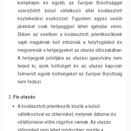
komphajón és egyéb, az Európai Bizottsággal
szerződött külső vállalkozó által kiválasztott
közlekedési eszközzel. Figyelem: egyes vasúti
járatokat csak helyjeggyel lehet igénybe venni.
Ebben az esetben a kiválasztott jelentkezőknek
saját maguknak kell intézniük a helyfoglalást és
megvenniük a helyjegyeket az utazás időszakában.
A helyjegyek pótdíjára az utazási igazolvány nem
terjed ki, azok költségét és az utazás kapcsán
felmerült egyéb költségeket az Európai Bizottság
nem fedezi.
Fix utazás
A kiválasztott jelentkezők közlik a külső
vállalkozóval az útitervüket, melynek dátumai és
célállomásai előre rögzítve vannak. Az utazás
időpontjait nem lehet módosítani, miután a