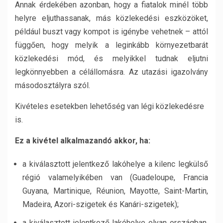
Annak érdekében azonban, hogy a fiatalok minél több
helyre eljuthassanak, más közlekedési eszközöket,
például buszt vagy kompot is igénybe vehetnek – attól
függően, hogy melyik a leginkább környezetbarát
közlekedési mód, és melyikkel tudnak eljutni
legkönnyebben a célállomásra. Az utazási igazolvány
másodosztályra szól.
Kivételes esetekben lehetőség van légi közlekedésre
is.
Ez a kivétel alkalmazandó akkor, ha:
a kiválasztott jelentkező lakóhelye a kilenc legkülső
régió valamelyikében van (Guadeloupe, Francia
Guyana, Martinique, Réunion, Mayotte, Saint-Martin,
Madeira, Azori-szigetek és Kanári-szigetek);
a kiválasztott jelentkező lakóhelye olyan országban,