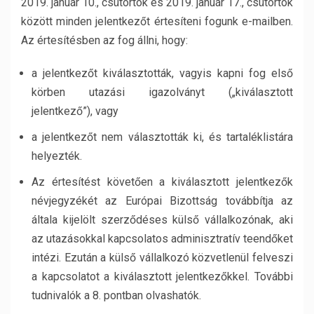
2019. január 10., csütörtök és 2019. január 17., csütörtök
között minden jelentkezőt értesíteni fogunk e-mailben.
Az értesítésben az fog állni, hogy:
a jelentkezőt kiválasztották, vagyis kapni fog első
körben utazási igazolványt („kiválasztott
jelentkező”), vagy
a jelentkezőt nem választották ki, és tartaléklistára
helyezték.
Az értesítést követően a kiválasztott jelentkezők
névjegyzékét az Európai Bizottság továbbítja az
általa kijelölt szerződéses külső vállalkozónak, aki
az utazásokkal kapcsolatos adminisztratív teendőket
intézi. Ezután a külső vállalkozó közvetlenül felveszi
a kapcsolatot a kiválasztott jelentkezőkkel. További
tudnivalók a 8. pontban olvashatók.