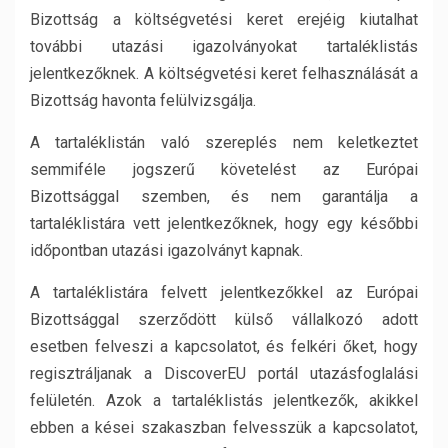
Bizottság a költségvetési keret erejéig kiutalhat
további utazási igazolványokat tartaléklistás
jelentkezőknek. A költségvetési keret felhasználását a
Bizottság havonta felülvizsgálja.
A tartaléklistán való szereplés nem keletkeztet
semmiféle jogszerű követelést az Európai
Bizottsággal szemben, és nem garantálja a
tartaléklistára vett jelentkezőknek, hogy egy későbbi
időpontban utazási igazolványt kapnak.
A tartaléklistára felvett jelentkezőkkel az Európai
Bizottsággal szerződött külső vállalkozó adott
esetben felveszi a kapcsolatot, és felkéri őket, hogy
regisztráljanak a DiscoverEU portál utazásfoglalási
felületén. Azok a tartaléklistás jelentkezők, akikkel
ebben a kései szakaszban felvesszük a kapcsolatot,