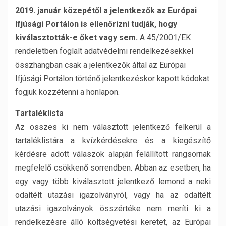
2019. január közepétől a jelentkezők az Európai
Ifjúsági Portálon is ellenőrizni tudják, hogy
kiválasztották-e őket vagy sem.
A 45/2001/EK
rendeletben foglalt adatvédelmi rendelkezésekkel
összhangban csak a jelentkezők által az Európai
Ifjúsági Portálon történő jelentkezéskor kapott kódokat
fogjuk közzétenni a honlapon.
Tartaléklista
Az összes ki nem választott jelentkező felkerül a
tartaléklistára a kvízkérdésekre és a kiegészítő
kérdésre adott válaszok alapján felállított rangsornak
megfelelő csökkenő sorrendben. Abban az esetben, ha
egy vagy több kiválasztott jelentkező lemond a neki
odaítélt utazási igazolványról, vagy ha az odaítélt
utazási igazolványok összértéke nem meríti ki a
rendelkezésre álló költségvetési keretet, az Európai