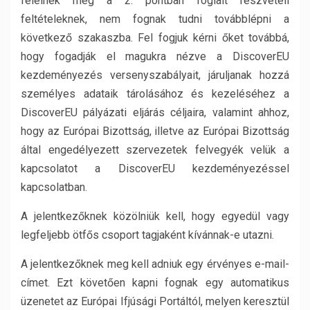
felelnek meg a 2. pontban foglalt részvételi
feltételeknek, nem fognak tudni továbblépni a
következő szakaszba. Fel fogjuk kérni őket továbbá,
hogy fogadják el magukra nézve a DiscoverEU
kezdeményezés versenyszabályait, járuljanak hozzá
személyes adataik tárolásához és kezeléséhez a
DiscoverEU pályázati eljárás céljaira, valamint ahhoz,
hogy az Európai Bizottság, illetve az Európai Bizottság
által engedélyezett szervezetek felvegyék velük a
kapcsolatot a DiscoverEU kezdeményezéssel
kapcsolatban.
A jelentkezőknek közölniük kell, hogy egyedül vagy
legfeljebb ötfős csoport tagjaként kívánnak-e utazni.
A jelentkezőknek meg kell adniuk egy érvényes e-mail-
címet. Ezt követően kapni fognak egy automatikus
üzenetet az Európai Ifjúsági Portáltól, melyen keresztül