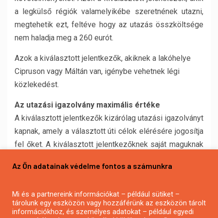
a legkülső régiók valamelyikébe szeretnének utazni,
megtehetik ezt, feltéve hogy az utazás összköltsége
nem haladja meg a 260 eurót.
Azok a kiválasztott jelentkezők, akiknek a lakóhelye
Cipruson vagy Máltán van, igénybe vehetnek légi
közlekedést.
Az utazási igazolvány maximális értéke
A kiválasztott jelentkezők kizárólag utazási igazolványt
kapnak, amely a választott úti célok elérésére jogosítja
fel őket. A kiválasztott jelentkezőknek saját maguknak
kell állniuk a szállás, az ellátás, a biztosítás és az
Az Ön adatainak védelme fontos a számunkra
esetleges pótdíjak költségeit, továbbá az utazással
kapcsolatban felmerült minden egyéb kiadást.
Mi és a partnereink információkat – például sütiket –
tárolunk egy eszközön vagy hozzáférünk az eszközön tárolt
Alapszabályként minden kiválasztott jelentkező
információkhoz, és személyes adatokat – például egyedi
legfeljebb 260 euró értékű utazási igazolványra