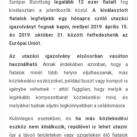
Európai Bizottság
legalább 12 ezer fiatalt
fog
kiválasztani a jelentkezők közül.
A kiválasztott
fiatalok legfeljebb egy hónapra szóló utazási
igazolványt fognak kapni, mellyel 2019. április 15.
és 2019. október 31. között felfedezhetik az
Európai Uniót.
Az utazási igazolvány elsősorban vasúton
használható.
Annak érdekében azonban, hogy a
fiatalok minél több helyre eljuthassanak, más
közlekedési eszközöket, például buszt vagy kompot is
igénybe vehetnek – attól függően, hogy melyik a
leginkább környezetbarát közlekedési mód, és
melyikkel tudnak eljutni legkönnyebben a célállomásra.
Különleges esetekben, és
ha más közlekedési
eszköz nem kínálkozik, repülővel is lehet utazni
.
Így a távoli területeken vagy szigeteken élő fiatalok