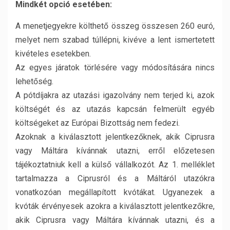
Mindkét opció esetében:
A menetjegyekre költhető összeg összesen 260 euró,
melyet nem szabad túllépni, kivéve a lent ismertetett
kivételes esetekben.
Az egyes járatok törlésére vagy módosítására nincs
lehetőség.
A pótdíjakra az utazási igazolvány nem terjed ki, azok
költségét és az utazás kapcsán felmerült egyéb
költségeket az Európai Bizottság nem fedezi.
Azoknak a kiválasztott jelentkezőknek, akik Ciprusra
vagy Máltára kívánnak utazni, erről előzetesen
tájékoztatniuk kell a külső vállalkozót. Az 1. melléklet
tartalmazza a Ciprusról és a Máltáról utazókra
vonatkozóan megállapított kvótákat. Ugyanezek a
kvóták érvényesek azokra a kiválasztott jelentkezőkre,
akik Ciprusra vagy Máltára kívánnak utazni, és a