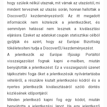
hogy szüleik nélkül utaznak, mit várnak az utazástól, mi
mindent terveznek az utazás során, honnan hallottak a
DiscoverEU kezdeményezésről. Az itt megadott
információk nem kötelezik a jelentkezőket, és
semmilyen hatással nem lesznek a kiválasztási
eljárásra. Ezeket az adatokat csupán statisztikai célból
gyűjtjük és azért, hogy az Európai Bizottság
tökéletesíteni tudja a DiscoverEU kezdeményezést.
A jelentkezők az Európai Ifjúsági Portáltól
visszaigazolást fognak kapni e-mailben, miután
benyújtották a jelentkezést. Ez a visszaigazoló üzenet
tájékoztatni fogja őket a jelentkezésük nyilvántartásba
vételéről, a részükre kiutalt jelentkezési kódról és a
nyertes jelentkezők kiválasztásáról szóló döntés
közlésének időpontjáról.
Minden jelentkező kapni fog egy kódot, miután
benyújtotta a jelentkezési lapot. Ha egy jelentkező