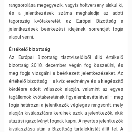
rangsorolása megegyezik, vagyis holtverseny alakul ki,
és a jelentkezések száma meghaladja az adott
tagország kvótakeretét, az Európai Bizottság a
jelentkezések beérkezési idejének sorrendjét fogja
alapul venni.
Értékelő bizottság
Az Európai Bizottság tisztviselőiből álló értékelő
bizottság 2018. december végén fog összeülni, és
meg fogja vizsgálni a beérkezett jelentkezéseket. Az
értékelő bizottság – a kvíz eredménye és a kiegészítő
kérdésre adott válaszok alapján, valamint az egyes
tagállamok kvótakeretének figyelembevételével – meg
fogja határozni a jelentkezők végleges rangsorát, mely
alapján kiválasztásra kerülnek azok a jelentkezők, akik
utazási igazolványt fognak kapni. A nyertes jelentkezők
kiválasztása után a Bizottság tartaléklistát állít fel. A