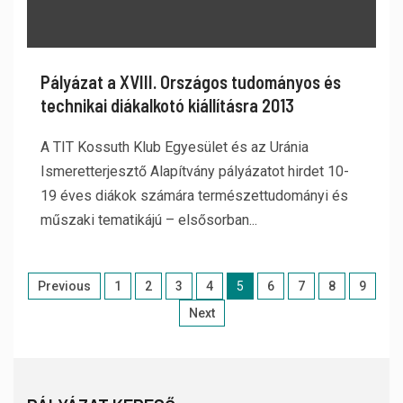
Pályázat a XVIII. Országos tudományos és
technikai diákalkotó kiállításra 2013
A TIT Kossuth Klub Egyesület és az Uránia
Ismeretterjesztő Alapítvány pályázatot hirdet 10-
19 éves diákok számára természettudományi és
műszaki tematikájú – elsősorban...
Previous
1
2
3
4
5
6
7
8
9
Next