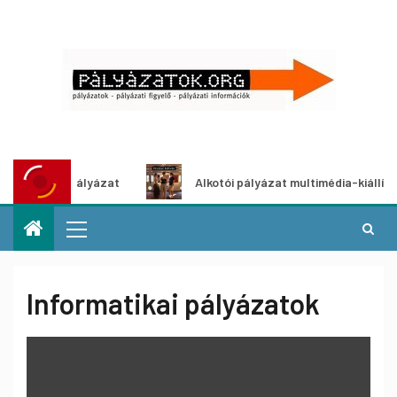
tpályázat
Alkotói pályázat multimédia-kiállításhoz
Informatikai pályázatok