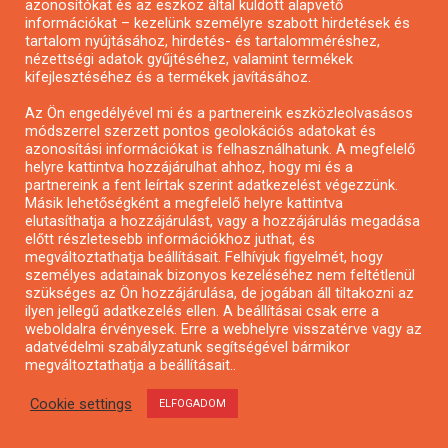
azonosítókat és az eszköz által küldött alapvető
információkat – kezelünk személyre szabott hirdetések és
tartalom nyújtásához, hirdetés- és tartalomméréshez,
nézettségi adatok gyűjtéséhez, valamint termékek
Alkotói pályázat multimédia-kiállításhoz
kifejlesztéséhez és a termékek javításához.
Az Ön engedélyével mi és a partnereink eszközleolvasásos
módszerrel szerzett pontos geolokációs adatokat és
azonosítási információkat is felhasználhatunk. A megfelelő
helyre kattintva hozzájárulhat ahhoz, hogy mi és a
partnereink a fent leírtak szerint adatkezelést végezzünk.
Másik lehetőségként a megfelelő helyre kattintva
elutasíthatja a hozzájárulást, vagy a hozzájárulás megadása
előtt részletesebb információkhoz juthat, és
megváltoztathatja beállításait. Felhívjuk figyelmét, hogy
személyes adatainak bizonyos kezeléséhez nem feltétlenül
szükséges az Ön hozzájárulása, de jogában áll tiltakozni az
ilyen jellegű adatkezelés ellen. A beállításai csak erre a
weboldalra érvényesek. Erre a webhelyre visszatérve vagy az
adatvédelmi szabályzatunk segítségével bármikor
megváltoztathatja a beállításait..
Pályázat a nemek közötti egyenlőség
európai mozgalmainak erősítésére
Cookie settings
ELFOGADOM