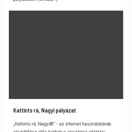
Kattints rá, Nagyi pályázat
„Kattints rá, Nagyi®” - az internet használatának
elsajátítása idős korban c. országos oktatási