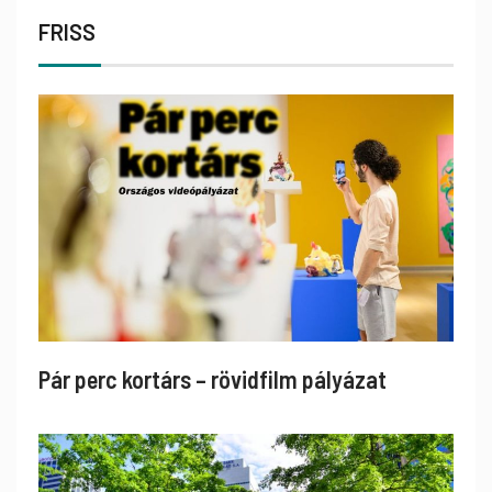
FRISS
Pár perc kortárs – rövidfilm pályázat