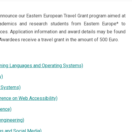
announce our Eastern European Travel Grant program aimed at
ademics and research students from Eastern Europe* to
nces. Application information and award details may be found
Awardees receive a travel grant in the amount of 500 Euro.
mming Languages and Operating Systems)
y)
r Systems)
erence on Web Accessibility)
ence)
engineering)
s and Social Media)