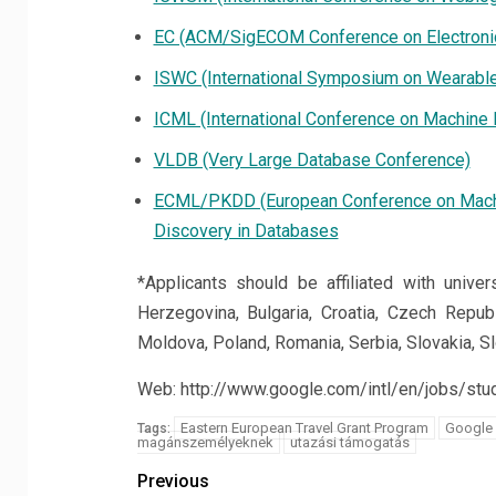
EC (ACM/SigECOM Conference on Electron
ISWC (International Symposium on Wearabl
ICML (International Conference on Machine 
VLDB (Very Large Database Conference)
ECML/PKDD (European Conference on Machin
Discovery in Databases
*Applicants should be affiliated with univer
Herzegovina, Bulgaria, Croatia, Czech Republ
Moldova, Poland, Romania, Serbia, Slovakia, S
Web: http://www.google.com/intl/en/jobs/st
Eastern European Travel Grant Program
Google 
Tags:
magánszemélyeknek
utazási támogatás
Previous