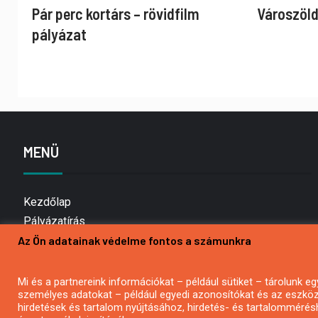
Pár perc kortárs – rövidfilm
Városzöld
pályázat
MENÜ
Kezdőlap
Pályázatírás
Az Ön adatainak védelme fontos a számunkra
Bemutatkozás
Médiaajánlat
Hírlevél feliratkozás
Mi és a partnereink információkat – például sütiket – tárolunk
személyes adatokat – például egyedi azonosítókat és az eszköz 
Impresszum
hirdetések és tartalom nyújtásához, hirdetés- és tartalommérés
Kapcsolat