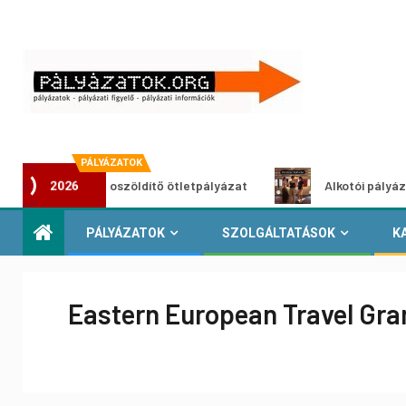
PÁLYÁZATOK
Városzöldítő ötletpályázat
Alkotói pályázat multimé
2026
PÁLYÁZATOK
SZOLGÁLTATÁSOK
K
Eastern European Travel Gr