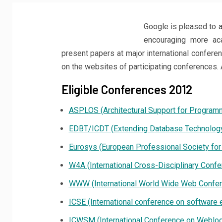
Google is pleased to 
encouraging more ac
present papers at major international confere
on the websites of participating conferences. 
Eligible Conferences 2012
ASPLOS (Architectural Support for Progra
EDBT/ICDT (Extending Database Technolog
Eurosys (European Professional Society fo
W4A (International Cross-Disciplinary Conf
WWW (International World Wide Web Confer
ICSE (International conference on software 
ICWSM (International Conference on Weblog