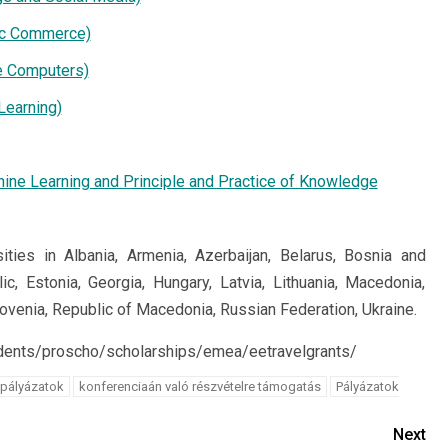
ic Commerce)
e Computers)
Learning)
e Learning and Principle and Practice of Knowledge
sities in Albania, Armenia, Azerbaijan, Belarus, Bosnia and
ic, Estonia, Georgia, Hungary, Latvia, Lithuania, Macedonia,
lovenia, Republic of Macedonia, Russian Federation, Ukraine.
udents/proscho/scholarships/emea/eetravelgrants/
pályázatok
konferenciaán való részvételre támogatás
Pályázatok
Next