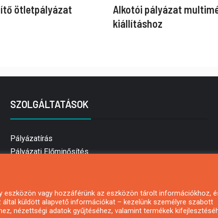
ítő ötletpályázat
Alkotói pályázat multim
kiállításhoz
SZOLGÁLTATÁSOK
Pályázatírás
Pályázati Előminősítés
Pályázati tanácsadás
Pályázatírás vállalkozásoknak
Mezőgazdasági pályázatírás
 egy eszközön vagy hozzáférünk az eszközön tárolt információkhoz, é
által küldött alapvető információkat – kezelünk személyre szabott
Pályázatírás magánszemélyeknek
hez, nézettségi adatok gyűjtéséhez, valamint termékek kifejlesztésé
Pályázatírás civil szervezeteknek