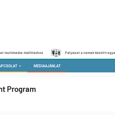
dia-kiállításhoz
Pályázat a nemek közötti egyenlőség eur
APCSOLAT
MÉDIAAJÁNLAT
ant Program