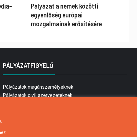
édia-
Pályázat a nemek közötti
egyenlőség európai
mozgalmainak erősítésére
PÁLYÁZATFIGYELŐ
Pályázatok magánszemélyeknek
Pályázatok civil szervezeteknek
Pályázatok vállalkozásoknak
Önkormányzati pályázatok
Mezőgazdasági pályázatok
s
Falusi turizmus pályázatok
hez
Napelem pályázatok