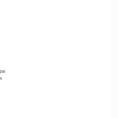
pai
en