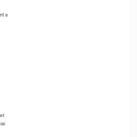
nt a
et
iai