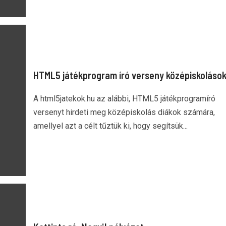
HTML5 játékprogram író verseny középiskoláso
A html5jatekok.hu az alábbi, HTML5 játékprogramíró
versenyt hirdeti meg középiskolás diákok számára,
amellyel azt a célt tűztük ki, hogy segítsük...