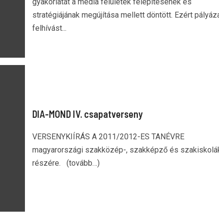
gyakorlatát a média felületek felépítésének és
stratégiájának megújítása mellett döntött. Ezért pályáza
felhívást...
DIA-MOND IV. csapatverseny
VERSENYKIÍRÁS A 2011/2012-ES TANÉVRE
magyarországi szakközép-, szakképző és szakiskolá
részére. (tovább…)