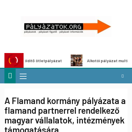
ároszöldítő ötletpályázat
Alkotói pályázat multimédia-ki
A Flamand kormány pályázata a
flamand partnerrel rendelkező
magyar vállalatok, intézmények
támogatására