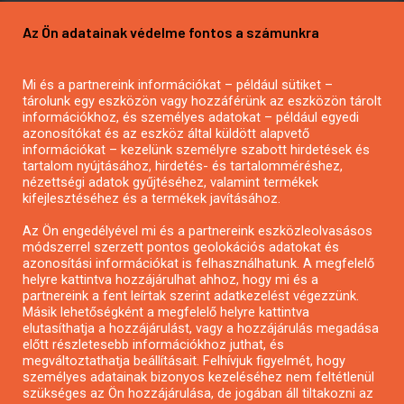
Pályázatírás vállalkozásoknak
Az Ön adatainak védelme fontos a számunkra
Mezőgazdasági pályázatírás
Pályázatírás magánszemélyeknek
Mi és a partnereink információkat – például sütiket –
Pályázatírás civil szervezeteknek
tárolunk egy eszközön vagy hozzáférünk az eszközön tárolt
Pályázatírás önkormányzatoknak
információkhoz, és személyes adatokat – például egyedi
azonosítókat és az eszköz által küldött alapvető
Pályázatfigyelés
információkat – kezelünk személyre szabott hirdetések és
Specifikus pályázatfigyelés vagy hírlevél
tartalom nyújtásához, hirdetés- és tartalomméréshez,
nézettségi adatok gyűjtéséhez, valamint termékek
kifejlesztéséhez és a termékek javításához.
PÁLYÁZATFIGYELŐ
Az Ön engedélyével mi és a partnereink eszközleolvasásos
módszerrel szerzett pontos geolokációs adatokat és
azonosítási információkat is felhasználhatunk. A megfelelő
helyre kattintva hozzájárulhat ahhoz, hogy mi és a
Pályázatok magánszemélyeknek
partnereink a fent leírtak szerint adatkezelést végezzünk.
Pályázatok civil szervezeteknek
Másik lehetőségként a megfelelő helyre kattintva
elutasíthatja a hozzájárulást, vagy a hozzájárulás megadása
Pályázatok vállalkozásoknak
előtt részletesebb információkhoz juthat, és
Önkormányzati pályázatok
megváltoztathatja beállításait. Felhívjuk figyelmét, hogy
személyes adatainak bizonyos kezeléséhez nem feltétlenül
Mezőgazdasági pályázatok
szükséges az Ön hozzájárulása, de jogában áll tiltakozni az
Falusi turizmus pályázatok