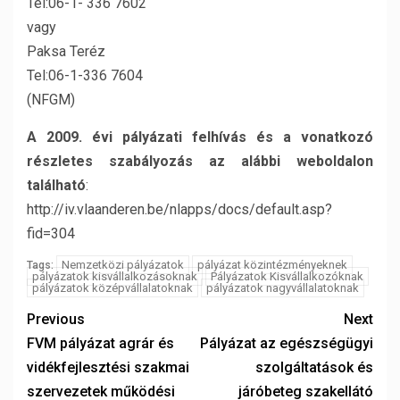
Tel:06-1- 336 7602
vagy
Paksa Teréz
Tel:06-1-336 7604
(NFGM)
A 2009. évi pályázati felhívás és a vonatkozó
részletes szabályozás az alábbi weboldalon
található
:
http://iv.vlaanderen.be/nlapps/docs/default.asp?
fid=304
Nemzetközi pályázatok
pályázat közintézményeknek
Tags:
pályázatok kisvállalkozásoknak
Pályázatok Kisvállalkozóknak
pályázatok középvállalatoknak
pályázatok nagyvállalatoknak
Previous
Next
FVM pályázat agrár és
Pályázat az egészségügyi
vidékfejlesztési szakmai
szolgáltatások és
szervezetek működési
járóbeteg szakellátó