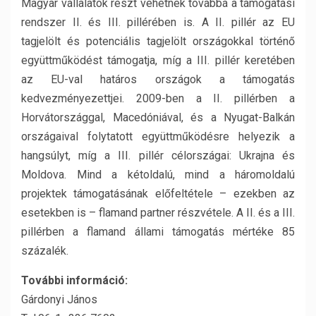
Magyar vállalatok részt vehetnek továbbá a támogatási
rendszer II. és III. pillérében is. A II. pillér az EU
tagjelölt és potenciális tagjelölt országokkal történő
együttműködést támogatja, míg a III. pillér keretében
az EU-val határos országok a támogatás
kedvezményezettjei. 2009-ben a II. pillérben a
Horvátországgal, Macedóniával, és a Nyugat-Balkán
országaival folytatott együttműködésre helyezik a
hangsúlyt, míg a III. pillér célországai: Ukrajna és
Moldova. Mind a kétoldalú, mind a háromoldalú
projektek támogatásának előfeltétele – ezekben az
esetekben is – flamand partner részvétele. A II. és a III.
pillérben a flamand állami támogatás mértéke 85
százalék.
További információ:
Gárdonyi János