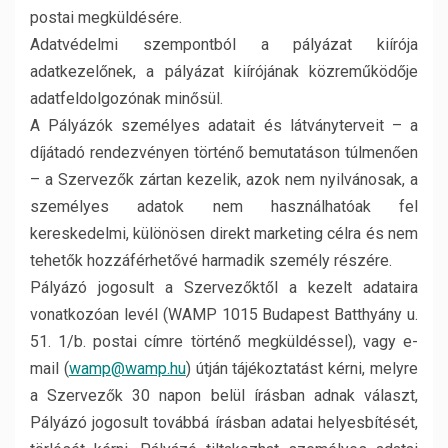
postai megküldésére.
Adatvédelmi szempontból a pályázat kiírója
adatkezelőnek, a pályázat kiírójának közreműködője
adatfeldolgozónak minősül.
A Pályázók személyes adatait és látványterveit – a
díjátadó rendezvényen történő bemutatáson túlmenően
– a Szervezők zártan kezelik, azok nem nyilvánosak, a
személyes adatok nem használhatóak fel
kereskedelmi, különösen direkt marketing célra és nem
tehetők hozzáférhetővé harmadik személy részére.
Pályázó jogosult a Szervezőktől a kezelt adataira
vonatkozóan levél (WAMP 1015 Budapest Batthyány u.
51. 1/b. postai címre történő megküldéssel), vagy e-
mail (
wamp@wamp.hu
) útján tájékoztatást kérni, melyre
a Szervezők 30 napon belül írásban adnak választ,
Pályázó jogosult továbbá írásban adatai helyesbítését,