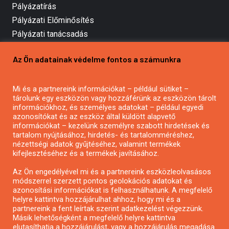
Pályázatírás
Pályázati Előminősítés
Pályázati tanácsadás
Pályázatírás vállalkozásoknak
Az Ön adatainak védelme fontos a számunkra
Mezőgazdasági pályázatírás
Pályázatírás magánszemélyeknek
Mi és a partnereink információkat – például sütiket –
Pályázatírás civil szervezeteknek
tárolunk egy eszközön vagy hozzáférünk az eszközön tárolt
Pályázatírás önkormányzatoknak
információkhoz, és személyes adatokat – például egyedi
azonosítókat és az eszköz által küldött alapvető
Pályázatfigyelés
információkat – kezelünk személyre szabott hirdetések és
Specifikus pályázatfigyelés vagy hírlevél
tartalom nyújtásához, hirdetés- és tartalomméréshez,
nézettségi adatok gyűjtéséhez, valamint termékek
kifejlesztéséhez és a termékek javításához.
PÁLYÁZATFIGYELŐ
Az Ön engedélyével mi és a partnereink eszközleolvasásos
módszerrel szerzett pontos geolokációs adatokat és
azonosítási információkat is felhasználhatunk. A megfelelő
helyre kattintva hozzájárulhat ahhoz, hogy mi és a
Pályázatok magánszemélyeknek
partnereink a fent leírtak szerint adatkezelést végezzünk.
Pályázatok civil szervezeteknek
Másik lehetőségként a megfelelő helyre kattintva
elutasíthatja a hozzájárulást, vagy a hozzájárulás megadása
Pályázatok vállalkozásoknak