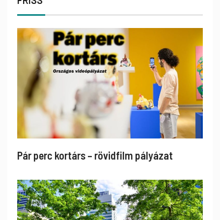
FRISS
Pár perc kortárs – rövidfilm pályázat