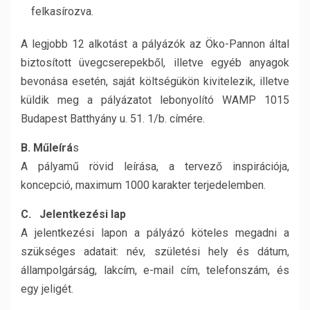
felkasírozva.
A legjobb 12 alkotást a pályázók az Öko-Pannon által
biztosított üvegcserepekből, illetve egyéb anyagok
bevonása esetén, saját költségükön kivitelezik, illetve
küldik meg a pályázatot lebonyolító WAMP 1015
Budapest Batthyány u. 51. 1/b. címére.
B. Műleírá
s
A pályamű rövid leírása, a tervező inspirációja,
koncepció, maximum 1000 karakter terjedelemben.
C. Jelentkezési lap
A jelentkezési lapon a pályázó köteles megadni a
szükséges adatait: név, születési hely és dátum,
állampolgárság, lakcím, e-mail cím, telefonszám, és
egy jeligét.