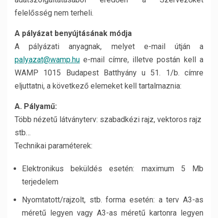
felelősség nem terheli.
A pályázat benyújtásának módja
A pályázati anyagnak, melyet e-mail útján a
palyazat@wamp.hu
e-mail címre, illetve postán kell a
WAMP 1015 Budapest Batthyány u 51. 1/b. címre
eljuttatni, a következő elemeket kell tartalmaznia:
A. Pályamű:
Több nézetű látványterv: szabadkézi rajz, vektoros rajz
stb…
Technikai paraméterek:
Elektronikus beküldés esetén: maximum 5 Mb
terjedelem
Nyomtatott/rajzolt, stb. forma esetén: a terv A3-as
méretű legyen vagy A3-as méretű kartonra legyen