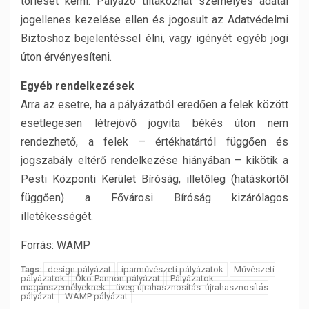
törlését kérni. Pályázó tiltakozhat személyes adatai
jogellenes kezelése ellen és jogosult az Adatvédelmi
Biztoshoz bejelentéssel élni, vagy igényét egyéb jogi
úton érvényesíteni.
Egyéb rendelkezések
Arra az esetre, ha a pályázatból eredően a felek között
esetlegesen létrejövő jogvita békés úton nem
rendezhető, a felek – értékhatártól függően és
jogszabály eltérő rendelkezése hiányában – kikötik a
Pesti Központi Kerület Bíróság, illetőleg (hatáskörtől
függően) a Fővárosi Bíróság kizárólagos
illetékességét.
Forrás: WAMP
design pályázat
iparművészeti pályázatok
Művészeti
Tags:
pályázatok
Öko-Pannon pályázat
Pályázatok
magánszemélyeknek
üveg újrahasznosítás. újrahasznosítás
pályázat
WAMP pályázat