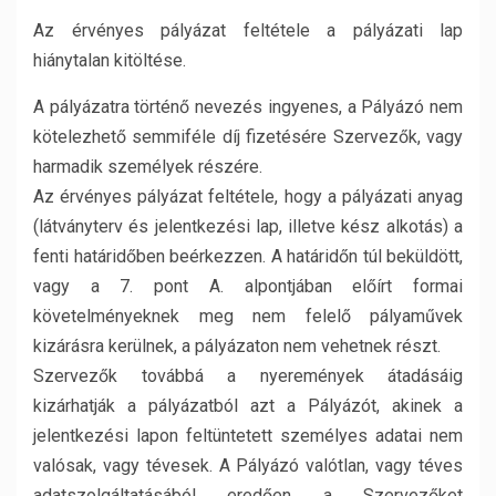
Az érvényes pályázat feltétele a pályázati lap
hiánytalan kitöltése.
A pályázatra történő nevezés ingyenes, a Pályázó nem
kötelezhető semmiféle díj fizetésére Szervezők, vagy
harmadik személyek részére.
Az érvényes pályázat feltétele, hogy a pályázati anyag
(látványterv és jelentkezési lap, illetve kész alkotás) a
fenti határidőben beérkezzen. A határidőn túl beküldött,
vagy a 7. pont A. alpontjában előírt formai
követelményeknek meg nem felelő pályaművek
kizárásra kerülnek, a pályázaton nem vehetnek részt.
Szervezők továbbá a nyeremények átadásáig
kizárhatják a pályázatból azt a Pályázót, akinek a
jelentkezési lapon feltüntetett személyes adatai nem
valósak, vagy tévesek. A Pályázó valótlan, vagy téves
adatszolgáltatásából eredően a Szervezőket