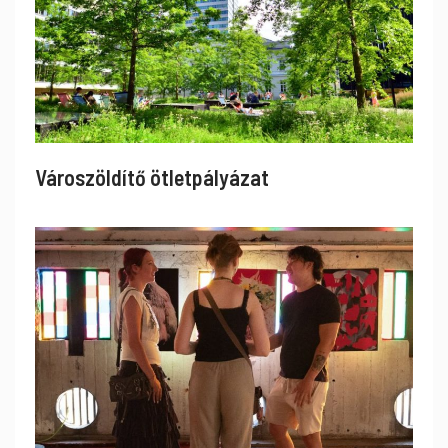
Városzöldítő ötletpályázat