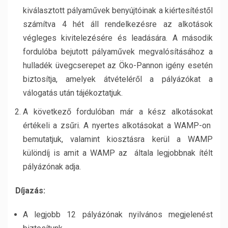
kiválasztott pályaművek benyújtóinak a kiértesítéstől
számítva 4 hét áll rendelkezésre az alkotások
végleges kivitelezésére és leadására. A második
fordulóba bejutott pályaművek megvalósításához a
hulladék üvegcserepet az Öko-Pannon igény esetén
biztosítja, amelyek átvételéről a pályázókat a
válogatás után tájékoztatjuk.
A következő fordulóban már a kész alkotásokat
értékeli a zsűri. A nyertes alkotásokat a WAMP-on
bemutatjuk, valamint kiosztásra kerül a WAMP
különdíj is amit a WAMP az általa legjobbnak ítélt
pályázónak adja.
Díjazás:
A legjobb 12 pályázónak nyilvános megjelenést