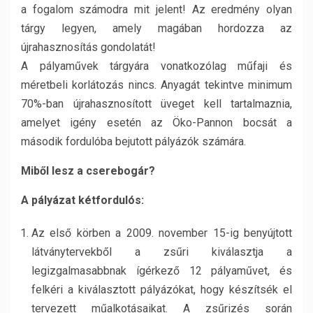
a fogalom számodra mit jelent! Az eredmény olyan
tárgy legyen, amely magában hordozza az
újrahasznosítás gondolatát!
A pályaművek tárgyára vonatkozólag műfaji és
méretbeli korlátozás nincs. Anyagát tekintve minimum
70%-ban újrahasznosított üveget kell tartalmaznia,
amelyet igény esetén az Öko-Pannon bocsát a
második fordulóba bejutott pályázók számára.
Miből lesz a cserebogár?
A pályázat kétfordulós:
Az első körben a 2009. november 15-ig benyújtott
látványtervekből a zsűri kiválasztja a
legizgalmasabbnak ígérkező 12 pályaművet, és
felkéri a kiválasztott pályázókat, hogy készítsék el
tervezett műalkotásaikat. A zsűrizés során