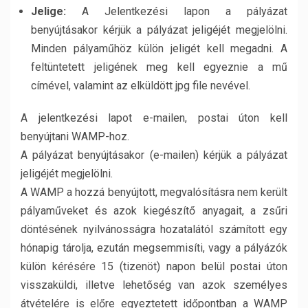
Jelige:
A Jelentkezési lapon a pályázat
benyújtásakor kérjük a pályázat jeligéjét megjelölni.
Minden pályaműhöz külön jeligét kell megadni. A
feltüntetett jeligének meg kell egyeznie a mű
címével, valamint az elküldött jpg file nevével.
A jelentkezési lapot e-mailen, postai úton kell
benyújtani WAMP-hoz.
A pályázat benyújtásakor (e-mailen) kérjük a pályázat
jeligéjét megjelölni.
A WAMP a hozzá benyújtott, megvalósításra nem került
pályaműveket és azok kiegészítő anyagait, a zsűri
döntésének nyilvánosságra hozatalától számított egy
hónapig tárolja, ezután megsemmisíti, vagy a pályázók
külön kérésére 15 (tizenöt) napon belül postai úton
visszaküldi, illetve lehetőség van azok személyes
átvételére is előre egyeztetett időpontban a WAMP