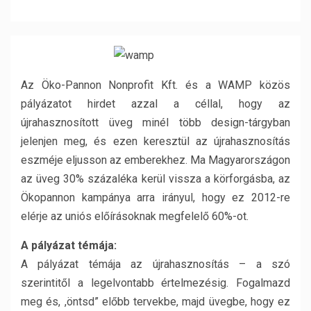
Az Öko-Pannon Nonprofit Kft. és a WAMP közös
pályázatot hirdet azzal a céllal, hogy az
újrahasznosított üveg minél több design-tárgyban
jelenjen meg, és ezen keresztül az újrahasznosítás
eszméje eljusson az emberekhez. Ma Magyarországon
az üveg 30% százaléka kerül vissza a körforgásba, az
Ökopannon kampánya arra irányul, hogy ez 2012-re
elérje az uniós előírásoknak megfelelő 60%-ot.
A pályázat témája:
A pályázat témája az újrahasznosítás – a szó
szerintitől a legelvontabb értelmezésig. Fogalmazd
meg és, ,öntsd” előbb tervekbe, majd üvegbe, hogy ez