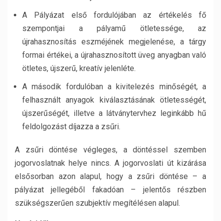
A Pályázat első fordulójában az értékelés fő
szempontjai a pályamű ötletessége, az
újrahasznosítás eszméjének megjelenése, a tárgy
formai értékei, a újrahasznosított üveg anyagban való
ötletes, újszerű, kreatív jelenléte.
A második fordulóban a kivitelezés minőségét, a
felhasznált anyagok kiválasztásának ötletességét,
újszerűségét, illetve a látványtervhez leginkább hű
feldolgozást díjazza a zsűri.
A zsűri döntése végleges, a döntéssel szemben
jogorvoslatnak helye nincs. A jogorvoslati út kizárása
elsősorban azon alapul, hogy a zsűri döntése – a
pályázat jellegéből fakadóan – jelentős részben
szükségszerűen szubjektív megítélésen alapul.