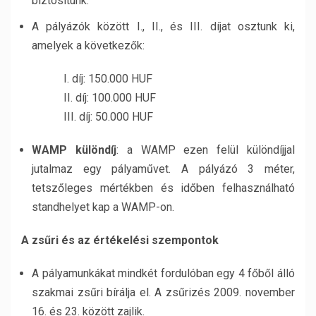
biztosítunk.
A pályázók között I., II., és III. díjat osztunk ki,
amelyek a következők:
I. díj: 150.000 HUF
II. díj: 100.000 HUF
III. díj: 50.000 HUF
WAMP különdíj
: a WAMP ezen felül különdíjjal
jutalmaz egy pályaművet. A pályázó 3 méter,
tetszőleges mértékben és időben felhasználható
standhelyet kap a WAMP-on.
A zsűri és az értékelési szempontok
A pályamunkákat mindkét fordulóban egy 4 főből álló
szakmai zsűri bírálja el. A zsűrizés 2009. november
16. és 23. között zajlik.