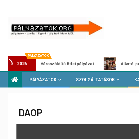
PÁLYÁZATOK
Városzöldítő ötletpályázat
Alkotói pályázat mu
2026
PÁLYÁZATOK
SZOLGÁLTATÁSOK
K
DAOP