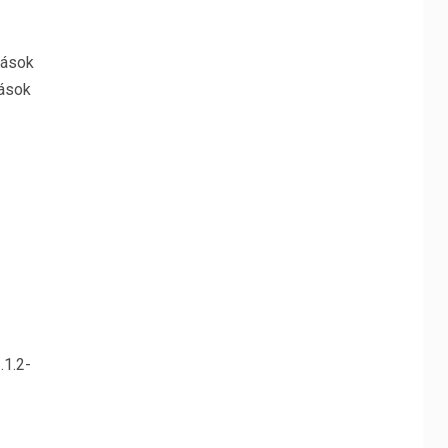
tások
tások
.1.2-