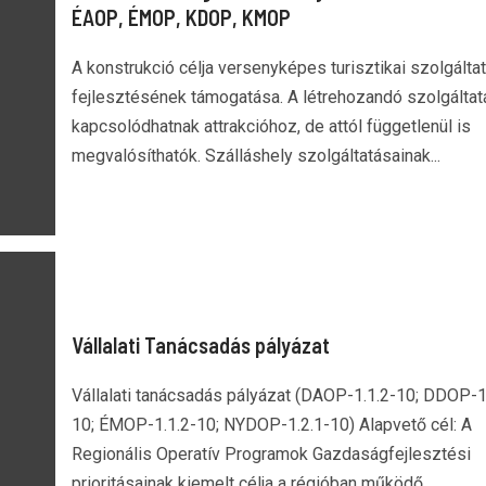
ÉAOP, ÉMOP, KDOP, KMOP
A konstrukció célja versenyképes turisztikai szolgálta
fejlesztésének támogatása. A létrehozandó szolgálta
kapcsolódhatnak attrakcióhoz, de attól függetlenül is
megvalósíthatók. Szálláshely szolgáltatásainak...
Vállalati Tanácsadás pályázat
Vállalati tanácsadás pályázat (DAOP-1.1.2-10; DDOP-1
10; ÉMOP-1.1.2-10; NYDOP-1.2.1-10) Alapvető cél: A
Regionális Operatív Programok Gazdaságfejlesztési
prioritásainak kiemelt célja a régióban működő...