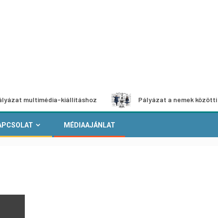
ltimédia-kiállításhoz
Pályázat a nemek közötti egyenlősé
APCSOLAT
MÉDIAAJÁNLAT