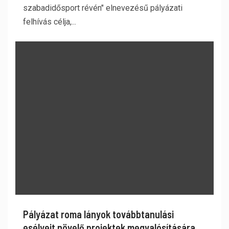
szabadidősport révén" elnevezésű pályázati
felhívás célja,...
Pályázat roma lányok továbbtanulási
esélyeit növelő projektek megvalósítására