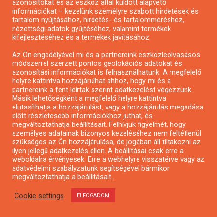
azonosítókat és az eszköz által küldött alapvető
információkat – kezelünk személyre szabott hirdetések és
tartalom nyújtásához, hirdetés- és tartalomméréshez,
Városzöldítő ötletpályázat
nézettségi adatok gyűjtéséhez, valamint termékek
kifejlesztéséhez és a termékek javításához.
Az Ön engedélyével mi és a partnereink eszközleolvasásos
módszerrel szerzett pontos geolokációs adatokat és
azonosítási információkat is felhasználhatunk. A megfelelő
helyre kattintva hozzájárulhat ahhoz, hogy mi és a
partnereink a fent leírtak szerint adatkezelést végezzünk.
Másik lehetőségként a megfelelő helyre kattintva
elutasíthatja a hozzájárulást, vagy a hozzájárulás megadása
előtt részletesebb információkhoz juthat, és
megváltoztathatja beállításait. Felhívjuk figyelmét, hogy
személyes adatainak bizonyos kezeléséhez nem feltétlenül
szükséges az Ön hozzájárulása, de jogában áll tiltakozni az
ilyen jellegű adatkezelés ellen. A beállításai csak erre a
weboldalra érvényesek. Erre a webhelyre visszatérve vagy az
adatvédelmi szabályzatunk segítségével bármikor
Alkotói pályázat multimédia-kiállításhoz
megváltoztathatja a beállításait..
Cookie settings
ELFOGADOM