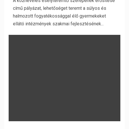
A köznevelés esélyteremtő szerepének erősítése
című pályázat, lehetőséget teremt a súlyos és
halmozott fogyatékossággal élő gyermekeket
ellátó intézmények szakmai fejlesztésének...