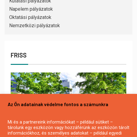
Kutatási pályázatok
Napelem pályázatok
Oktatási pályázatok
Nemzetközi pályázatok
FRISS
Az Ön adatainak védelme fontos a számunkra
Mi és a partnereink információkat – például sütiket –
tárolunk egy eszközön vagy hozzáférünk az eszközön tárolt
információkhoz, és személyes adatokat – például egyedi