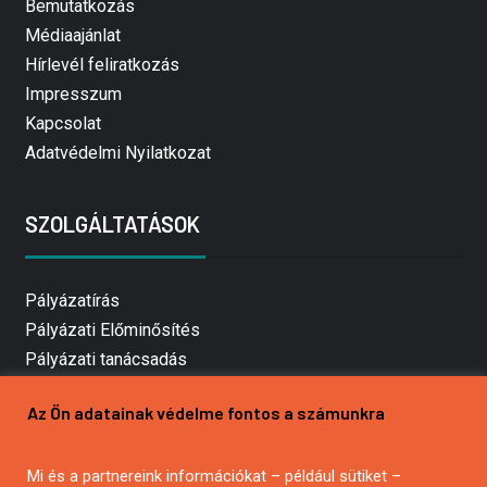
Bemutatkozás
Médiaajánlat
Hírlevél feliratkozás
Impresszum
Kapcsolat
Adatvédelmi Nyilatkozat
SZOLGÁLTATÁSOK
Pályázatírás
Pályázati Előminősítés
Pályázati tanácsadás
Pályázatírás vállalkozásoknak
Az Ön adatainak védelme fontos a számunkra
Mezőgazdasági pályázatírás
Pályázatírás magánszemélyeknek
Mi és a partnereink információkat – például sütiket –
Pályázatírás civil szervezeteknek