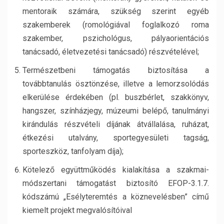
mentoraik számára, szükség szerint egyéb
szakemberek (romológiával foglalkozó roma
szakember, pszichológus, pályaorientációs
tanácsadó, életvezetési tanácsadó) részvételével;
Természetbeni támogatás biztosítása a
továbbtanulás ösztönzése, illetve a lemorzsolódás
elkerülése érdekében (pl. buszbérlet, szakkönyv,
hangszer, színházjegy, múzeumi belépő, tanulmányi
kirándulás részvételi díjának átvállalása, ruházat,
étkezési utalvány, sportegyesületi tagság,
sporteszköz, tanfolyam díja);
Kötelező együttműködés kialakítása a szakmai-
módszertani támogatást biztosító EFOP-3.1.7.
kódszámú „Esélyteremtés a köznevelésben” című
kiemelt projekt megvalósítóival