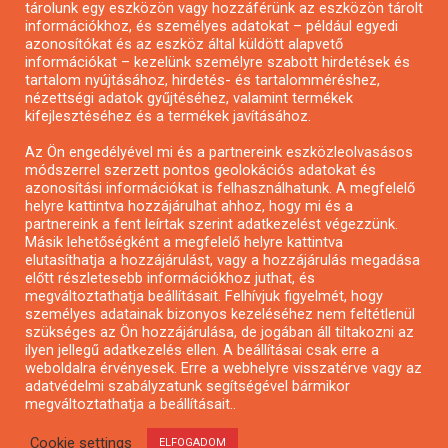
tárolunk egy eszközön vagy hozzáférünk az eszközön tárolt
Pályázatírás önkormányzatoknak
információkhoz, és személyes adatokat – például egyedi
azonosítókat és az eszköz által küldött alapvető
Pályázatfigyelés
információkat – kezelünk személyre szabott hirdetések és
Specifikus pályázatfigyelés vagy hírlevél
tartalom nyújtásához, hirdetés- és tartalomméréshez,
nézettségi adatok gyűjtéséhez, valamint termékek
kifejlesztéséhez és a termékek javításához.
PÁLYÁZATFIGYELŐ
Az Ön engedélyével mi és a partnereink eszközleolvasásos
módszerrel szerzett pontos geolokációs adatokat és
azonosítási információkat is felhasználhatunk. A megfelelő
helyre kattintva hozzájárulhat ahhoz, hogy mi és a
Pályázatok magánszemélyeknek
partnereink a fent leírtak szerint adatkezelést végezzünk.
Pályázatok civil szervezeteknek
Másik lehetőségként a megfelelő helyre kattintva
elutasíthatja a hozzájárulást, vagy a hozzájárulás megadása
Pályázatok vállalkozásoknak
előtt részletesebb információkhoz juthat, és
Önkormányzati pályázatok
megváltoztathatja beállításait. Felhívjuk figyelmét, hogy
személyes adatainak bizonyos kezeléséhez nem feltétlenül
Mezőgazdasági pályázatok
szükséges az Ön hozzájárulása, de jogában áll tiltakozni az
Falusi turizmus pályázatok
ilyen jellegű adatkezelés ellen. A beállításai csak erre a
weboldalra érvényesek. Erre a webhelyre visszatérve vagy az
Napelem pályázatok
adatvédelmi szabályzatunk segítségével bármikor
GINOP pályázatok
megváltoztathatja a beállításait..
Cookie settings
ELFOGADOM