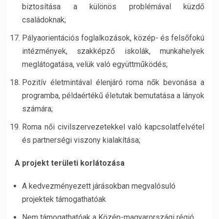
biztosítása a különös problémával küzdő
családoknak;
Pályaorientációs foglalkozások, közép- és felsőfokú
intézmények, szakképző iskolák, munkahelyek
meglátogatása, velük való együttműködés;
Pozitív életmintával élenjáró roma nők bevonása a
programba, példaértékű életutak bemutatása a lányok
számára;
Roma női civilszervezetekkel való kapcsolatfelvétel
és partnerségi viszony kialakítása;
A projekt területi korlátozása
A kedvezményezett járásokban megvalósuló
projektek támogathatóak
Nem támogathatóak a Közép-magyarországi régió