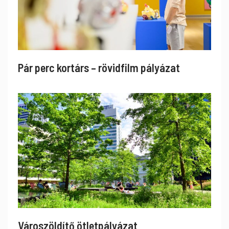
Pár perc kortárs – rövidfilm pályázat
Városzöldítő ötletpályázat