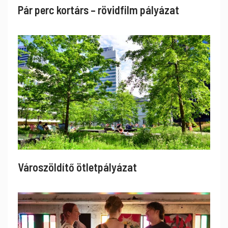
Pár perc kortárs – rövidfilm pályázat
Városzöldítő ötletpályázat