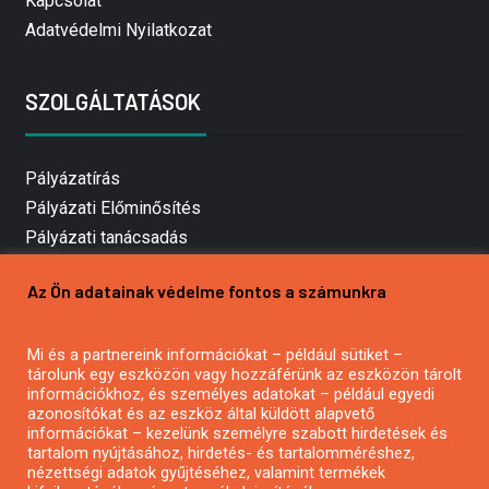
Kapcsolat
Adatvédelmi Nyilatkozat
SZOLGÁLTATÁSOK
Pályázatírás
Pályázati Előminősítés
Pályázati tanácsadás
Pályázatírás vállalkozásoknak
Az Ön adatainak védelme fontos a számunkra
Mezőgazdasági pályázatírás
Pályázatírás magánszemélyeknek
Mi és a partnereink információkat – például sütiket –
Pályázatírás civil szervezeteknek
tárolunk egy eszközön vagy hozzáférünk az eszközön tárolt
Pályázatírás önkormányzatoknak
információkhoz, és személyes adatokat – például egyedi
azonosítókat és az eszköz által küldött alapvető
Pályázatfigyelés
információkat – kezelünk személyre szabott hirdetések és
Specifikus pályázatfigyelés vagy hírlevél
tartalom nyújtásához, hirdetés- és tartalomméréshez,
nézettségi adatok gyűjtéséhez, valamint termékek