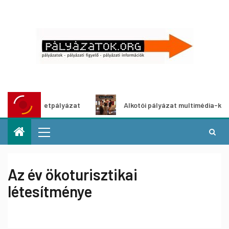
tletpályázat
Alkotói pályázat multimédia-kiállításhoz
Az év ökoturisztikai
létesítménye