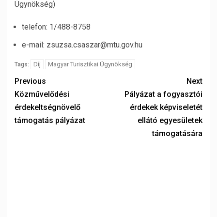
Ügynökség)
telefon: 1/488-8758
e-mail: zsuzsa.csaszar@mtu.gov.hu
Díj
Magyar Turisztikai Ügynökség
Tags:
Previous
Next
Közművelődési
Pályázat a fogyasztói
érdekeltségnövelő
érdekek képviseletét
támogatás pályázat
ellátó egyesületek
támogatására