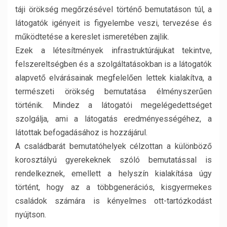
táji örökség megőrzésével történő bemutatáson túl, a
látogatók igényeit is figyelembe veszi, tervezése és
működtetése a kereslet ismeretében zajlik.
Ezek a létesítmények infrastruktúrájukat tekintve,
felszereltségben és a szolgáltatásokban is a látogatók
alapvető elvárásainak megfelelően lettek kialakítva, a
természeti örökség bemutatása élményszerűen
történik. Mindez a látogatói megelégedettséget
szolgálja, ami a látogatás eredményességéhez, a
látottak befogadásához is hozzájárul.
A családbarát bemutatóhelyek célzottan a különböző
korosztályú gyerekeknek szóló bemutatással is
rendelkeznek, emellett a helyszín kialakítása úgy
történt, hogy az a többgenerációs, kisgyermekes
családok számára is kényelmes ott-tartózkodást
nyújtson.