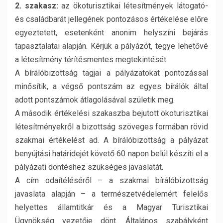
2. szakasz:
az ökoturisztikai létesítmények látogató-
és családbarát jellegének pontozásos értékelése előre
egyeztetett, esetenként anonim helyszíni bejárás
tapasztalatai alapján. Kérjük a pályázót, tegye lehetővé
a létesítmény térítésmentes megtekintését.
A bírálóbizottság tagjai a pályázatokat pontozással
minősítik, a végső pontszám az egyes bírálók által
adott pontszámok átlagolásával születik meg.
A második értékelési szakaszba bejutott ökoturisztikai
létesítményekről a bizottság szöveges formában rövid
szakmai értékelést ad. A bírálóbizottság a pályázat
benyújtási határidejét követő 60 napon belül készíti el a
pályázati döntéshez szükséges javaslatát.
A cím odaítéléséről – a szakmai bírálóbizottság
javaslata alapján – a természetvédelemért felelős
helyettes államtitkár és a Magyar Turisztikai
Ügynökség vezetője dönt. Általános szabályként