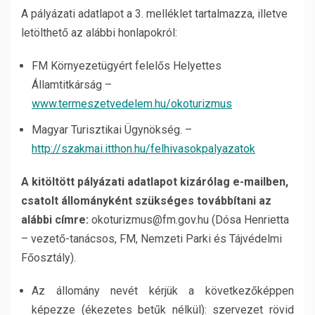
A pályázati adatlapot a 3. melléklet tartalmazza, illetve
letölthető az alábbi honlapokról:
FM Környezetügyért felelős Helyettes
Államtitkárság –
www.termeszetvedelem.hu/okoturizmus
Magyar Turisztikai Ügynökség. –
http://szakmai.itthon.hu/felhivasokpalyazatok
A kitöltött pályázati adatlapot kizárólag e-mailben,
csatolt állományként szükséges továbbítani az
alábbi címre:
okoturizmus@fm.gov.hu (Dósa Henrietta
– vezető-tanácsos, FM, Nemzeti Parki és Tájvédelmi
Főosztály).
Az állomány nevét kérjük a következőképpen
képezze (ékezetes betűk nélkül): szervezet rövid