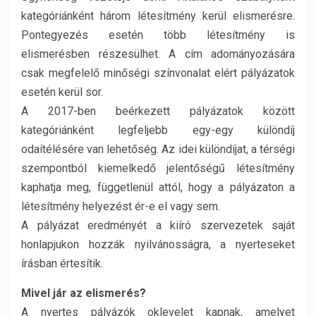
kategóriánként három létesítmény kerül elismerésre.
Pontegyezés esetén több létesítmény is
elismerésben részesülhet. A cím adományozására
csak megfelelő minőségi színvonalat elért pályázatok
esetén kerül sor.
A 2017-ben beérkezett pályázatok között
kategóriánként legfeljebb egy-egy különdíj
odaítélésére van lehetőség. Az idei különdíjat, a térségi
szempontból kiemelkedő jelentőségű létesítmény
kaphatja meg, függetlenül attól, hogy a pályázaton a
létesítmény helyezést ér-e el vagy sem.
A pályázat eredményét a kiíró szervezetek saját
honlapjukon hozzák nyilvánosságra, a nyerteseket
írásban értesítik.
Mivel jár az elismerés?
A nyertes pályázók oklevelet kapnak, amelyet