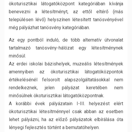
ökoturisztikai látogatóközpont kategóriában kívánja
benevezni a létesítményt, az ettől eltérő (más
településen lévő) helyszínen létesített tanösvényével
még pályázhat tanösvény kategóriában.
Az egy pontból induló, de több alternatív útvonalat
tartalmazó tanösvény-hálózat egy létesítménynek
minősül.
Az erdei iskolai bázishelyek, muzeális létesítmények
amennyiben az ökoturisztikai látogatóközpontok
értékelésénél felsorolt alapszolgáltatásokkal nem
rendelkeznek, jelen pályázat keretében nem
minősülnek ökoturisztikai látogatóközpontnak.
A korábbi évek pályázatain I-III. helyezést elért
ökoturisztikai létesítménnyel csak abban az esetben
lehet pályázni, ha az előző pályázatok elbírálása óta
lényegi fejlesztés történt a bemutatóhelyen.