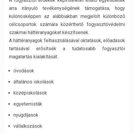
A fogyasztói érdekek képviseletét ellátó egyesületek
arra irányuló tevékenységének támogatása, hogy
különösképpen az alábbiakban megjelölt különböző
célcsoportok számára közérthető fogyasztóvédelmi
szakmai háttéranyagokat készítsenek.
A háttéranyagok felhasználásával oktatások, előadások
tartásával erősítsék a tudatosabb fogyasztói
magatartás kialakítását.
óvodások
általános iskolások
középiskolások
egyetemisták
nyugdíjasok
vállalkozások