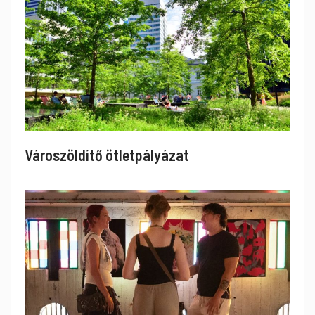
Városzöldítő ötletpályázat