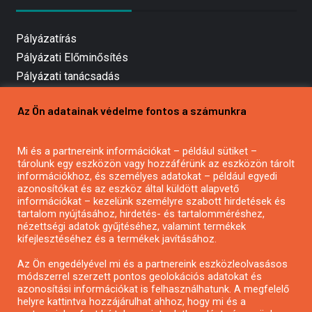
Pályázatírás
Pályázati Előminősítés
Pályázati tanácsadás
Pályázatírás vállalkozásoknak
Az Ön adatainak védelme fontos a számunkra
Mezőgazdasági pályázatírás
Pályázatírás magánszemélyeknek
Mi és a partnereink információkat – például sütiket –
Pályázatírás civil szervezeteknek
tárolunk egy eszközön vagy hozzáférünk az eszközön tárolt
Pályázatírás önkormányzatoknak
információkhoz, és személyes adatokat – például egyedi
azonosítókat és az eszköz által küldött alapvető
Pályázatfigyelés
információkat – kezelünk személyre szabott hirdetések és
Specifikus pályázatfigyelés vagy hírlevél
tartalom nyújtásához, hirdetés- és tartalomméréshez,
nézettségi adatok gyűjtéséhez, valamint termékek
kifejlesztéséhez és a termékek javításához.
PÁLYÁZATFIGYELŐ
Az Ön engedélyével mi és a partnereink eszközleolvasásos
módszerrel szerzett pontos geolokációs adatokat és
azonosítási információkat is felhasználhatunk. A megfelelő
helyre kattintva hozzájárulhat ahhoz, hogy mi és a
Pályázatok magánszemélyeknek