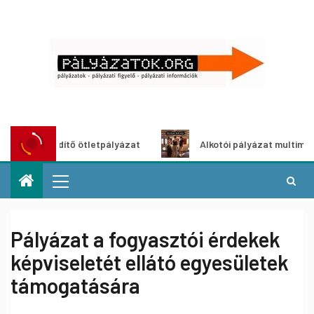
öldítő ötletpályázat
Alkotói pályázat multimédia-kiállít
Pályázat a fogyasztói érdekek
képviseletét ellátó egyesületek
támogatására