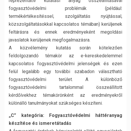
reprezentatív kutatási anyag összeállításával
fogyasztóvédelmi problémák (például:
termékértékesítéssel, szolgáltatás nyújtással,
közszolgáltatásokkal kapcsolatos témában) kerüljenek
feltárásra és ennek eredményeként megoldási
javaslatok kerüljenek megfogalmazásra.
A közvélemény kutatás során kötelezően
feldolgozandó témakör az e-kereskedelemmel
kapcsolatos fogyasztóvédelmi jelenségek és ezen
felül legalább egy további szabadon választható
fogyasztóvédelmi terület. A különböző
fogyasztóvédelmi tartalommal összeállított
kérdőívekhez témakörönként az eredményekről
különálló tanulmányokat szükséges készíteni.
„C” kategória: Fogyasztóvédelmi háttéranyag
készítése és ismeretátadás