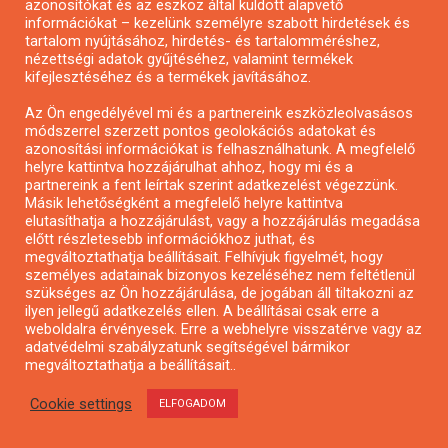
azonosítókat és az eszköz által küldött alapvető
Munkahelyteremtő pályázatok
információkat – kezelünk személyre szabott hirdetések és
Pályázatok egyéni vállalkozóknak
tartalom nyújtásához, hirdetés- és tartalomméréshez,
nézettségi adatok gyűjtéséhez, valamint termékek
Művészeti pályázatok
kifejlesztéséhez és a termékek javításához.
Kulturális pályázatok
Az Ön engedélyével mi és a partnereink eszközleolvasásos
Kisfaludy Program
módszerrel szerzett pontos geolokációs adatokat és
Magyar Falu Program pályázatok
azonosítási információkat is felhasználhatunk. A megfelelő
helyre kattintva hozzájárulhat ahhoz, hogy mi és a
Széchenyi 2020
partnereink a fent leírtak szerint adatkezelést végezzünk.
GINOP
Másik lehetőségként a megfelelő helyre kattintva
elutasíthatja a hozzájárulást, vagy a hozzájárulás megadása
GINOP Plusz
előtt részletesebb információkhoz juthat, és
Vállalkozóvá válási támogatás
megváltoztathatja beállításait. Felhívjuk figyelmét, hogy
személyes adatainak bizonyos kezeléséhez nem feltétlenül
Egészségügyi pályázatok
szükséges az Ön hozzájárulása, de jogában áll tiltakozni az
Egyházi pályázatok
ilyen jellegű adatkezelés ellen. A beállításai csak erre a
weboldalra érvényesek. Erre a webhelyre visszatérve vagy az
Energetikai pályázatok
adatvédelmi szabályzatunk segítségével bármikor
Építészeti pályázatok
megváltoztathatja a beállításait..
Fotópályázatok
Cookie settings
ELFOGADOM
Informatikai pályázatok
Irodalmi pályázatok