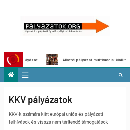
Alkotói pályázat multimédia-kiállításhoz
Pályáza
KKV pályázatok
KKV-k számára kiírt európai uniós és pályázati
felhívások és vissza nem térítendő támogatások