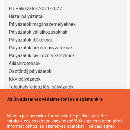
EU Pályázatok 2021-2027
Hazai pályázatok
Pályázatok magánszemélyeknek
Pályázatok vállalkozásoknak
Pályázatok diákoknak
Pályázatok önkormányzatoknak
Pályázatok civil szervezeteknek
Álláshirdetések
Ösztöndíj pályázatok
KKV pályázatok
Telephelyfejlesztési pályázatok
Vidékfejlesztési pályázatok
Az Ön adatainak védelme fontos a számunkra
Mezőgazdasági pályázatok
Eszközbeszerzési pályázatok
Mi és a partnereink információkat – például sütiket –
Turisztikai pályázatok
tárolunk egy eszközön vagy hozzáférünk az eszközön tárolt
Falusi turizmus pályázatok
információkhoz, és személyes adatokat – például egyedi