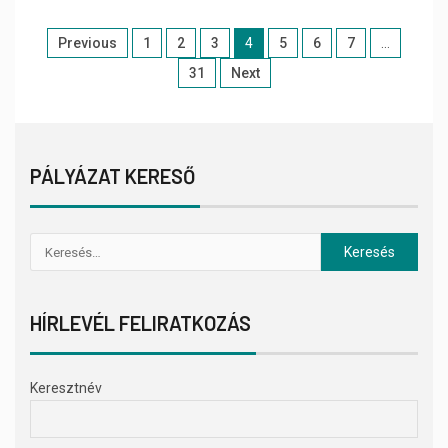
Previous
1
2
3
4
5
6
7
…
31
Next
PÁLYÁZAT KERESŐ
HÍRLEVÉL FELIRATKOZÁS
Keresztnév