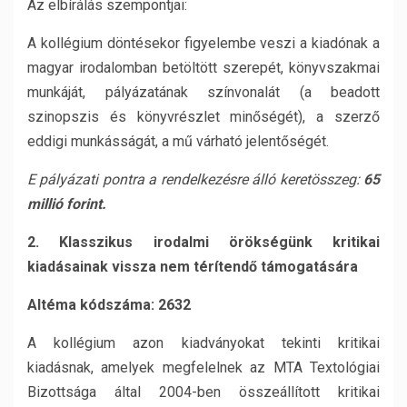
Az elbírálás szempontjai:
A kollégium döntésekor figyelembe veszi a kiadónak a
magyar irodalomban betöltött szerepét, könyvszakmai
munkáját, pályázatának színvonalát (a beadott
szinopszis és könyvrészlet minőségét), a szerző
eddigi munkásságát, a mű várható jelentőségét.
E pályázati pontra a rendelkezésre álló keretösszeg:
65
millió forint.
2. Klasszikus irodalmi örökségünk kritikai
kiadásainak vissza nem térítendő támogatására
Altéma kódszáma: 2632
A kollégium azon kiadványokat tekinti kritikai
kiadásnak, amelyek megfelelnek az MTA Textológiai
Bizottsága által 2004-ben összeállított kritikai