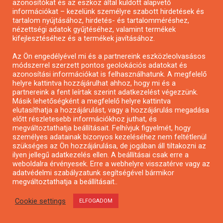
azonosítókat és az eszköz által küldött alapvető
információkat – kezelünk személyre szabott hirdetések és
tartalom nyújtásához, hirdetés- és tartalomméréshez,
nézettségi adatok gyűjtéséhez, valamint termékek
kifejlesztéséhez és a termékek javításához.
Pályázat a nemek közötti egyenlőség
Az Ön engedélyével mi és a partnereink eszközleolvasásos
európai mozgalmainak erősítésére
módszerrel szerzett pontos geolokációs adatokat és
azonosítási információkat is felhasználhatunk. A megfelelő
helyre kattintva hozzájárulhat ahhoz, hogy mi és a
partnereink a fent leírtak szerint adatkezelést végezzünk.
Másik lehetőségként a megfelelő helyre kattintva
elutasíthatja a hozzájárulást, vagy a hozzájárulás megadása
előtt részletesebb információkhoz juthat, és
megváltoztathatja beállításait. Felhívjuk figyelmét, hogy
személyes adatainak bizonyos kezeléséhez nem feltétlenül
szükséges az Ön hozzájárulása, de jogában áll tiltakozni az
ilyen jellegű adatkezelés ellen. A beállításai csak erre a
weboldalra érvényesek. Erre a webhelyre visszatérve vagy az
adatvédelmi szabályzatunk segítségével bármikor
megváltoztathatja a beállításait..
Cookie settings
ELFOGADOM
Európai Helyi Kultúra – pályázat helyi