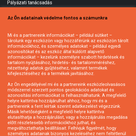
Pályázati tanácsadás
Pályázatírás vállalkozásoknak
Az Ön adatainak védelme fontos a számunkra
Mezőgazdasági pályázatírás
Pályázatírás magánszemélyeknek
Mi és a partnereink információkat – például sütiket –
Pályázatírás civil szervezeteknek
tárolunk egy eszközön vagy hozzáférünk az eszközön tárolt
Pályázatírás önkormányzatoknak
információkhoz, és személyes adatokat – például egyedi
azonosítókat és az eszköz által küldött alapvető
Pályázatfigyelés
információkat – kezelünk személyre szabott hirdetések és
Specifikus pályázatfigyelés vagy hírlevél
tartalom nyújtásához, hirdetés- és tartalomméréshez,
nézettségi adatok gyűjtéséhez, valamint termékek
kifejlesztéséhez és a termékek javításához.
PÁLYÁZATFIGYELŐ
Az Ön engedélyével mi és a partnereink eszközleolvasásos
módszerrel szerzett pontos geolokációs adatokat és
azonosítási információkat is felhasználhatunk. A megfelelő
helyre kattintva hozzájárulhat ahhoz, hogy mi és a
Pályázatok magánszemélyeknek
partnereink a fent leírtak szerint adatkezelést végezzünk.
Pályázatok civil szervezeteknek
Másik lehetőségként a megfelelő helyre kattintva
elutasíthatja a hozzájárulást, vagy a hozzájárulás megadása
Pályázatok vállalkozásoknak
előtt részletesebb információkhoz juthat, és
Önkormányzati pályázatok
megváltoztathatja beállításait. Felhívjuk figyelmét, hogy
személyes adatainak bizonyos kezeléséhez nem feltétlenül
Mezőgazdasági pályázatok