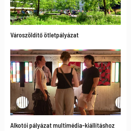
Városzöldítő ötletpályázat
Alkotói pályázat multimédia-kiállításhoz