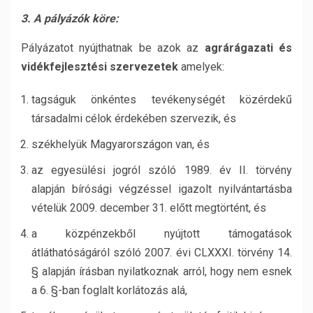
3. A pályázók köre:
Pályázatot nyújthatnak be azok az
agrárágazati és
vidékfejlesztési szervezetek
amelyek:
tagságuk önkéntes tevékenységét közérdekű
társadalmi célok érdekében szervezik, és
székhelyük Magyarországon van, és
az egyesülési jogról szóló 1989. év II. törvény
alapján bírósági végzéssel igazolt nyilvántartásba
vételük 2009. december 31. előtt megtörtént, és
a közpénzekből nyújtott támogatások
átláthatóságáról szóló 2007. évi CLXXXI. törvény 14.
§ alapján írásban nyilatkoznak arról, hogy nem esnek
a 6. §-ban foglalt korlátozás alá,