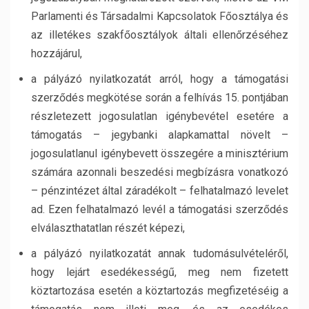
Parlamenti és Társadalmi Kapcsolatok Főosztálya és
az illetékes szakfőosztályok általi ellenőrzéséhez
hozzájárul,
a pályázó nyilatkozatát arról, hogy a támogatási
szerződés megkötése során a felhívás 15. pontjában
részletezett jogosulatlan igénybevétel esetére a
támogatás – jegybanki alapkamattal növelt –
jogosulatlanul igénybevett összegére a minisztérium
számára azonnali beszedési megbízásra vonatkozó
– pénzintézet által záradékolt – felhatalmazó levelet
ad. Ezen felhatalmazó levél a támogatási szerződés
elválaszthatatlan részét képezi,
a pályázó nyilatkozatát annak tudomásulvételéről,
hogy lejárt esedékességű, meg nem fizetett
köztartozása esetén a köztartozás megfizetéséig a