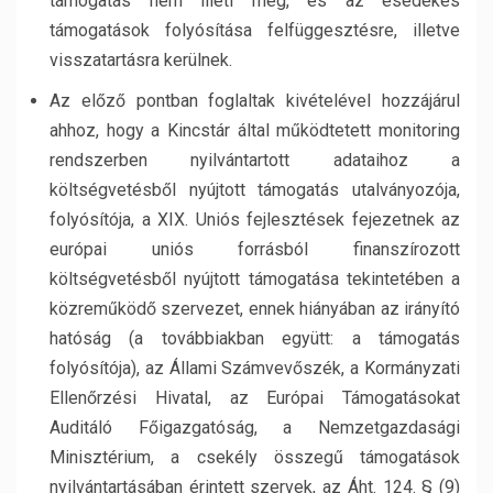
támogatás nem illeti meg, és az esedékes
támogatások folyósítása felfüggesztésre, illetve
visszatartásra kerülnek.
Az előző pontban foglaltak kivételével hozzájárul
ahhoz, hogy a Kincstár által működtetett monitoring
rendszerben nyilvántartott adataihoz a
költségvetésből nyújtott támogatás utalványozója,
folyósítója, a XIX. Uniós fejlesztések fejezetnek az
európai uniós forrásból finanszírozott
költségvetésből nyújtott támogatása tekintetében a
közreműködő szervezet, ennek hiányában az irányító
hatóság (a továbbiakban együtt: a támogatás
folyósítója), az Állami Számvevőszék, a Kormányzati
Ellenőrzési Hivatal, az Európai Támogatásokat
Auditáló Főigazgatóság, a Nemzetgazdasági
Minisztérium, a csekély összegű támogatások
nyilvántartásában érintett szervek, az Áht. 124. § (9)