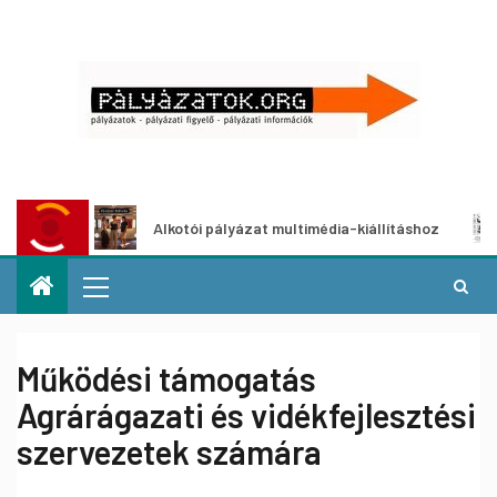
Alkotói pályázat multimédia-kiállításhoz
Pályáz
Működési támogatás
Agrárágazati és vidékfejlesztési
szervezetek számára