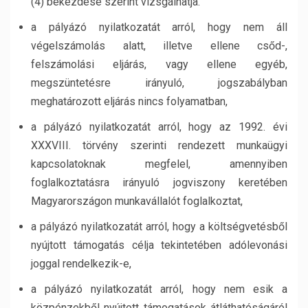
(4) bekezdése szerint vizsgálhatja.
a pályázó nyilatkozatát arról, hogy nem áll
végelszámolás alatt, illetve ellene csőd-,
felszámolási eljárás, vagy ellene egyéb,
megszüntetésre irányuló, jogszabályban
meghatározott eljárás nincs folyamatban,
a pályázó nyilatkozatát arról, hogy az 1992. évi
XXXVIII. törvény szerinti rendezett munkaügyi
kapcsolatoknak megfelel, amennyiben
foglalkoztatásra irányuló jogviszony keretében
Magyarországon munkavállalót foglalkoztat,
a pályázó nyilatkozatát arról, hogy a költségvetésből
nyújtott támogatás célja tekintetében adólevonási
joggal rendelkezik-e,
a pályázó nyilatkozatát arról, hogy nem esik a
közpénzekből nyújtott támogatások átláthatóságáról