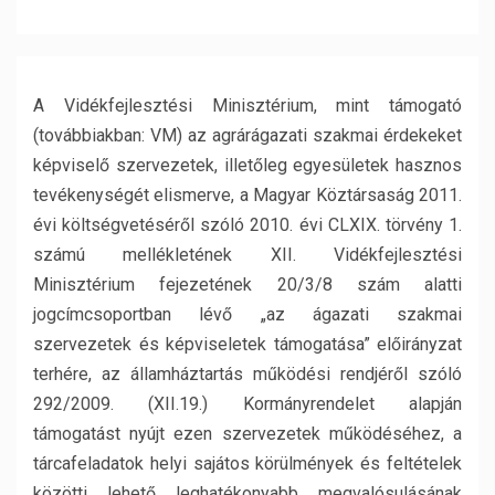
A Vidékfejlesztési Minisztérium, mint támogató
(továbbiakban: VM) az agrárágazati szakmai érdekeket
képviselő szervezetek, illetőleg egyesületek hasznos
tevékenységét elismerve, a Magyar Köztársaság 2011.
évi költségvetéséről szóló 2010. évi CLXIX. törvény 1.
számú mellékletének XII. Vidékfejlesztési
Minisztérium fejezetének 20/3/8 szám alatti
jogcímcsoportban lévő „az ágazati szakmai
szervezetek és képviseletek támogatása” előirányzat
terhére, az államháztartás működési rendjéről szóló
292/2009. (XII.19.) Kormányrendelet alapján
támogatást nyújt ezen szervezetek működéséhez, a
tárcafeladatok helyi sajátos körülmények és feltételek
közötti lehető leghatékonyabb megvalósulásának