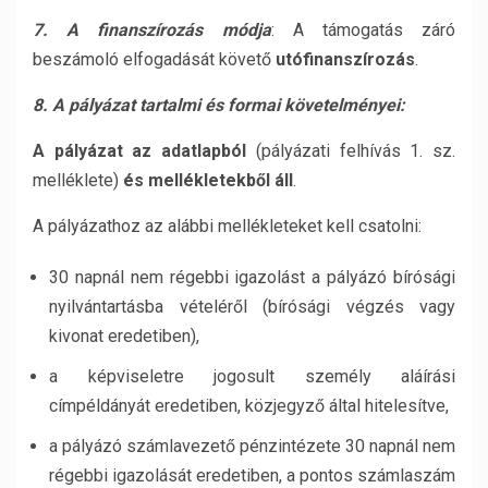
7. A finanszírozás módja
: A támogatás záró
beszámoló elfogadását követő
utófinanszírozás
.
8. A pályázat tartalmi és formai követelményei:
A pályázat az adatlapból
(pályázati felhívás 1. sz.
melléklete)
és mellékletekből áll
.
A pályázathoz az alábbi mellékleteket kell csatolni:
30 napnál nem régebbi igazolást a pályázó bírósági
nyilvántartásba vételéről (bírósági végzés vagy
kivonat eredetiben),
a képviseletre jogosult személy aláírási
címpéldányát eredetiben, közjegyző által hitelesítve,
a pályázó számlavezető pénzintézete 30 napnál nem
régebbi igazolását eredetiben, a pontos számlaszám