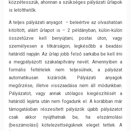
közzétesszük, ahonnan a szükséges pályázati űrlapok
is letölthetők.
A teljes pályázati anyagot – beleértve az olvashatóan
kitöltött, aláírt űrlapot is – 2 példányban, külön-külön
összetűzve kell benyújtani; postai úton, vagy
személyesen a titkárságon, legkésőbb a beadási
határidő napján. Az űrlap jobb felső sarkába be kell írni
a megpályázott szakalapítvány nevét. Amennyiben a
formális feltételek nem teljesülnek, a pályázat
automatikusan kizáródik. Pályázati anyagok
megőrzése, illetve visszaadása nem áll módunkban.
Pályázatot, vagy annak utólagos kiegészítését a
határidő lejárta után nem fogadunk el. A korábban már
támogatásban részesített pályázók újabb pályázatot
csak akkor nyújthatnak be, ha elszámolási
(beszámolási) kötelezettségüknek eleget tettek. A