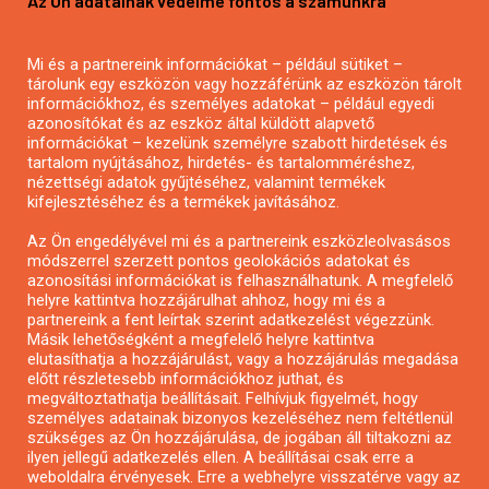
Az Ön adatainak védelme fontos a számunkra
Mezőgazdasági pályázatírás
Pályázatírás magánszemélyeknek
Mi és a partnereink információkat – például sütiket –
Pályázatírás civil szervezeteknek
tárolunk egy eszközön vagy hozzáférünk az eszközön tárolt
Pályázatírás önkormányzatoknak
információkhoz, és személyes adatokat – például egyedi
azonosítókat és az eszköz által küldött alapvető
Pályázatfigyelés
információkat – kezelünk személyre szabott hirdetések és
Specifikus pályázatfigyelés vagy hírlevél
tartalom nyújtásához, hirdetés- és tartalomméréshez,
nézettségi adatok gyűjtéséhez, valamint termékek
kifejlesztéséhez és a termékek javításához.
PÁLYÁZATFIGYELŐ
Az Ön engedélyével mi és a partnereink eszközleolvasásos
módszerrel szerzett pontos geolokációs adatokat és
azonosítási információkat is felhasználhatunk. A megfelelő
helyre kattintva hozzájárulhat ahhoz, hogy mi és a
Pályázatok magánszemélyeknek
partnereink a fent leírtak szerint adatkezelést végezzünk.
Pályázatok civil szervezeteknek
Másik lehetőségként a megfelelő helyre kattintva
elutasíthatja a hozzájárulást, vagy a hozzájárulás megadása
Pályázatok vállalkozásoknak
előtt részletesebb információkhoz juthat, és
Önkormányzati pályázatok
megváltoztathatja beállításait. Felhívjuk figyelmét, hogy
személyes adatainak bizonyos kezeléséhez nem feltétlenül
Mezőgazdasági pályázatok
szükséges az Ön hozzájárulása, de jogában áll tiltakozni az
Falusi turizmus pályázatok
ilyen jellegű adatkezelés ellen. A beállításai csak erre a
weboldalra érvényesek. Erre a webhelyre visszatérve vagy az
Napelem pályázatok