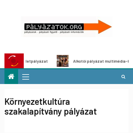
tő ötletpályázat
Alkotói pályázat multimédia-kiállításho
Környezetkultúra
szakalapítvány pályázat