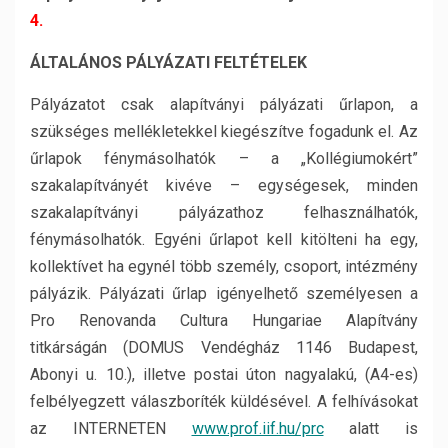
4.
ÁLTALÁNOS PÁLYÁZATI FELTÉTELEK
Pályázatot csak alapítványi pályázati űrlapon, a
szükséges mellékletekkel kiegészítve fogadunk el. Az
űrlapok fénymásolhatók – a „Kollégiumokért”
szakalapítványét kivéve – egységesek, minden
szakalapítványi pályázathoz felhasználhatók,
fénymásolhatók. Egyéni űrlapot kell kitölteni ha egy,
kollektívet ha egynél több személy, csoport, intézmény
pályázik. Pályázati űrlap igényelhető személyesen a
Pro Renovanda Cultura Hungariae Alapítvány
titkárságán (DOMUS Vendégház 1146 Budapest,
Abonyi u. 10.), illetve postai úton nagyalakú, (A4-es)
felbélyegzett válaszboríték küldésével. A felhívásokat
az INTERNETEN
www.prof.iif.hu/prc
alatt is