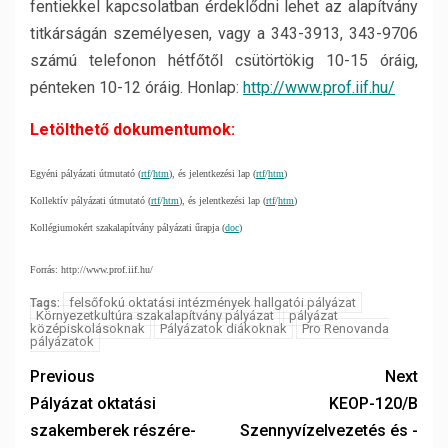
fentiekkel kapcsolatban érdeklődni lehet az alapítvány
titkárságán személyesen, vagy a 343-3913, 343-9706
számú telefonon hétfőtől csütörtökig 10-15 óráig,
pénteken 10-12 óráig. Honlap:
http://www.prof.iif.hu/
Letölthető dokumentumok:
Egyéni pályázati útmutató (
rtf
/
htm
), és jelentkezési lap (
rtf
/
htm
)
Kollektív pályázati útmutató (
rtf
/
htm
), és jelentkezési lap (
rtf
/
htm
)
Kollégiumokért szakalapítvány pályázati űrapja (
doc
)
Forrás: http://www.prof.iif.hu/
felsőfokú oktatási intézmények hallgatói pályázat
Tags:
Környezetkultúra szakalapítvány pályázat
pályázat
középiskolásoknak
Pályázatok diákoknak
Pro Renovanda
pályázatok
Previous
Next
Pályázat oktatási
KEOP-120/B
szakemberek részére-
Szennyvízelvezetés és -