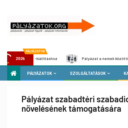
PÁLYÁZATOK
imédia-kiállításhoz
Pályázat a nemek közötti egyenlőség
2026
PÁLYÁZATOK
SZOLGÁLTATÁSOK
K
Pályázat szabadtéri szabadi
növelésének támogatására