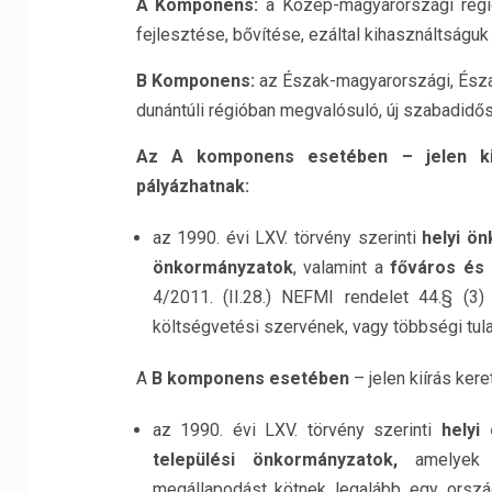
A Komponens:
a Közép-magyarországi régi
fejlesztése, bővítése, ezáltal kihasználtságu
B Komponens:
az Észak-magyarországi, Észak-
dunántúli régióban megvalósuló, új szabadidős
Az A komponens esetében – jelen kií
pályázhatnak:
az 1990. évi LXV. törvény szerinti
helyi ö
önkormányzatok
, valamint a
főváros és 
4/2011. (II.28.) NEFMI rendelet 44.§ (3
költségvetési szervének, vagy többségi tul
A
B komponens esetében
– jelen kiírás ker
az 1990. évi LXV. törvény szerinti
helyi
települési önkormányzatok,
amelyek a
megállapodást kötnek legalább egy ország