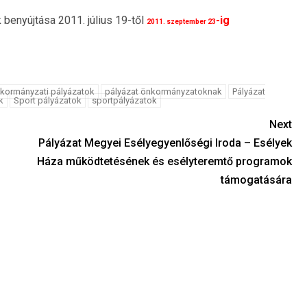
k benyújtása 2011. július 19-től
-ig
2011. szeptember 23
kormányzati pályázatok
pályázat önkormányzatoknak
Pályázat
k
Sport pályázatok
sportpályázatok
Next
Pályázat Megyei Esélyegyenlőségi Iroda – Esélyek
Háza működtetésének és esélyteremtő programok
támogatására