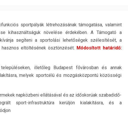
tifunkciós sportpályák létrehozásának támogatása, valamint
tése kihasználtságuk növelése érdekében. A Támogató a
kívánja segíteni a sportolási lehetőségek szélesítését, a
 hasznos eltöltésének ösztönzését.
Módosított határidő:
 településeken, illetőleg Budapest fővárosban és annak
ialakításra, melyek sportcélú és mozgásközpontú közösségi
ermekek napközbeni ellátásával és az időskorúak szabadidő-
grált sport-infrastruktúra kerüljön kialakításra, és a
lódjon