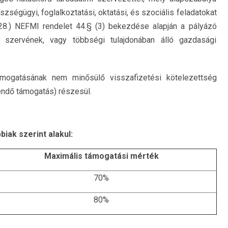
zségügyi, foglalkoztatási, oktatási, és szociális feladatokat
I.28.) NEFMI rendelet 44.§ (3) bekezdése alapján a pályázó
i szervének, vagy többségi tulajdonában álló gazdasági
ogatásának nem minősülő visszafizetési kötelezettség
tendő támogatás) részesül.
iak szerint alakul:
Maximális támogatási mérték
70%
80%