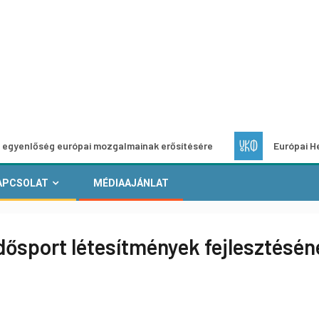
 európai mozgalmainak erősítésére
Európai Helyi Kultúra –
APCSOLAT
MÉDIAAJÁNLAT
dősport létesítmények fejlesztésén