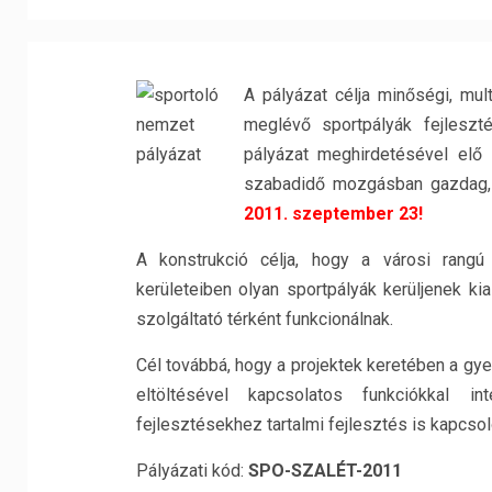
A pályázat célja minőségi, mul
meglévő sportpályák fejlesz
pályázat meghirdetésével elő 
szabadidő mozgásban gazdag,
2011. szeptember 23!
A konstrukció célja, hogy a városi rangú
kerületeiben olyan sportpályák kerüljenek k
szolgáltató térként funkcionálnak.
Cél továbbá, hogy a projektek keretében a gy
eltöltésével kapcsolatos funkciókkal inte
fejlesztésekhez tartalmi fejlesztés is kapcso
Pályázati kód:
SPO-SZALÉT-2011