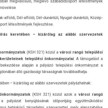
óban megvalósuló, meglévő szabadidősport létesítmények
k növelése
alföldi, Dél-alföldi, Dél-dunántúli, Nyugat-dunántúli, Közép-
port létesítmények fejlesztése.
rás keretében – kizárólag az alábbi szervezetek
nkormányzatok
(KSH 321) közül a
városi rangú települési
kerületeinek települési önkormányzatai
. A támogatást a
) bekezdése alapján a pályázó települési önkormányzat a
ajdonában álló gazdasági társaságnak továbbadhatja.
etében – kizárólag az alábbi szervezetek pályázhatnak:
 önkormányzatok
(KSH 321) közül azok a
városi rangú
 pályázat benyújtásának időpontjáig együttműködési
os hatáskörű társadalmi szervezettel, mely alapszabálya