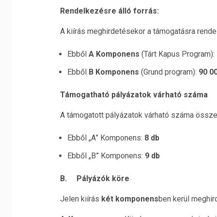
Rendelkezésre álló forrás:
A kiírás meghirdetésekor a támogatásra rende
Ebből
A Komponens
(Tárt Kapus Program):
Ebből
B Komponens
(Grund program):
90 00
Támogatható pályázatok várható száma
A támogatott pályázatok várható száma össze
Ebből „A” Komponens:
8 db
Ebből „B” Komponens:
9 db
B. Pályázók
köre
Jelen kiírás
két komponens
ben kerül meghir