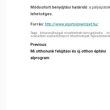
Módosított benyújtási határidő
: a pályázato
lehetséges.
Forrás:
http://www.sportolonemzet.hu/
kihasználtságuk növelésének támogatására
ön
Tags:
szabadtéri szabadidősport létesítmények fejlesztéséne
Previous
Mi otthonunk felújítási és új otthon építési
alprogram