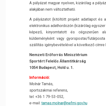
A pályázat magyar nyelven, kizárólag a pályá
alakjában nem változtatható.
A pályázatot (kitöltött projekt adatlapot és 
elektronikus adathordozón (kizárólag egyszer 
képező, kinyomtatott és cégszerűen aláí
küldeményként vagy gyorspostai/futárposta (
szállítás igénybevételével a következő címre k
Nemzeti Erőforrás Minisztérium
Sportért Felelős Államtitkárság
1054 Budapest, Hold u. 1.
Információ:
Molnár Tamás,
sportszakmai referens,
tel: +36 1 79-53-052,
e-mail:
tamas.molnar@nefmi.gov.hu