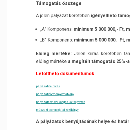
Támogatás összege
A jelen pályázat keretében
igényelhető tám
„A” Komponens:
minimum 5 000 000,- Ft, m
„B” Komponens:
minimum 5 000 000,- Ft, m
Előleg mértéke:
Jelen kiírás keretében t
előleg mértéke
a megítélt támogatás 25%-a
Letölthető dokumentumok
pályázati felhívás
pályázati formanyomtatvány
pályázathoz szükséges költségvetés
műszaki-technológiai kézikönyv
A pályázatok benyújtásának helye és határ