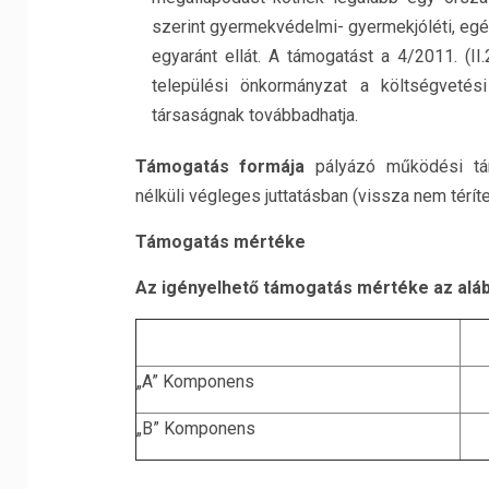
szerint gyermekvédelmi- gyermekjóléti, egés
egyaránt ellát. A támogatást a 4/2011. (I
települési önkormányzat a költségvetés
társaságnak továbbadhatja.
Támogatás formája
pályázó működési tám
nélküli végleges juttatásban (vissza nem térí
Támogatás mértéke
Az igényelhető támogatás mértéke az alább
„A” Komponens
„B” Komponens