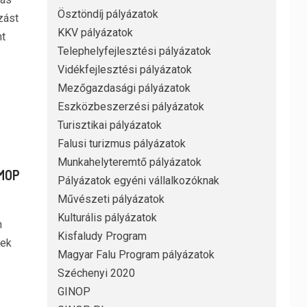
Ösztöndíj pályázatok
zást
KKV pályázatok
t
Telephelyfejlesztési pályázatok
Vidékfejlesztési pályázatok
Mezőgazdasági pályázatok
Eszközbeszerzési pályázatok
Turisztikai pályázatok
Falusi turizmus pályázatok
Munkahelyteremtő pályázatok
IMOP
Pályázatok egyéni vállalkozóknak
Művészeti pályázatok
Kulturális pályázatok
n
Kisfaludy Program
nek
Magyar Falu Program pályázatok
Széchenyi 2020
GINOP