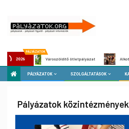
PÁLYÁZATOK
Városzöldítő ötletpályázat
Alkotói pályázat multi
2026
PÁLYÁZATOK
SZOLGÁLTATÁSOK
K
Pályázatok közintézménye