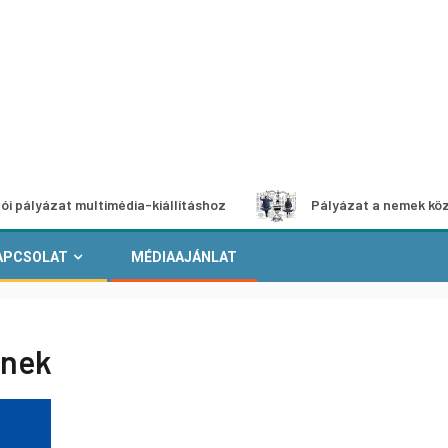
média-kiállításhoz
Pályázat a nemek közötti egyenlőség 
APCSOLAT
MÉDIAAJÁNLAT
knek