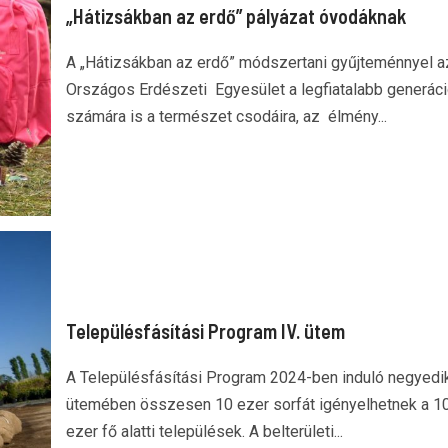
„Hátizsákban az erdő” pályázat óvodáknak
A „Hátizsákban az erdő” módszertani gyűjteménnyel a
Országos Erdészeti Egyesület a legfiatalabb generác
számára is a természet csodáira, az élmény...
Településfásítási Program IV. ütem
A Településfásítási Program 2024-ben induló negyedi
ütemében összesen 10 ezer sorfát igényelhetnek a 1
ezer fő alatti települések. A belterületi...