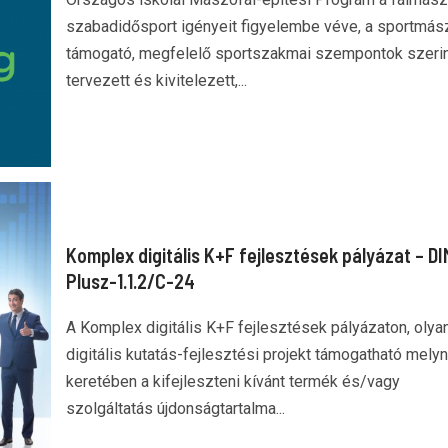
szabadidősport igényeit figyelembe véve, a sportmás
támogató, megfelelő sportszakmai szempontok szerin
tervezett és kivitelezett,...
Komplex digitális K+F fejlesztések pályázat – D
Plusz-1.1.2/C-24
A Komplex digitális K+F fejlesztések pályázaton, olya
digitális kutatás-fejlesztési projekt támogatható mely
keretében a kifejleszteni kívánt termék és/vagy
szolgáltatás újdonságtartalma...