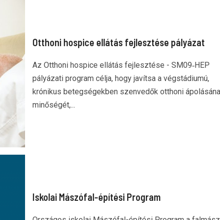
Otthoni hospice ellátás fejlesztése pályázat
Az Otthoni hospice ellátás fejlesztése - SM09‑HEP
pályázati program célja, hogy javítsa a végstádiumú,
krónikus betegségekben szenvedők otthoni ápolásán
minőségét,...
Iskolai Mászófal-építési Program
Országos iskolai Mászófal-építési Program a falmás