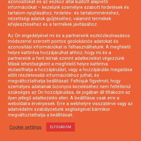
azonosítókat és az eszköz által küldött alapvető
információkat – kezelünk személyre szabott hirdetések és
tartalom nyújtásához, hirdetés- és tartalomméréshez,
nézettségi adatok gyűjtéséhez, valamint termékek
kifejlesztéséhez és a termékek javításához.
Az Ön engedélyével mi és a partnereink eszközleolvasásos
Városzöldítő ötletpályázat
módszerrel szerzett pontos geolokációs adatokat és
azonosítási információkat is felhasználhatunk. A megfelelő
helyre kattintva hozzájárulhat ahhoz, hogy mi és a
partnereink a fent leírtak szerint adatkezelést végezzünk.
Másik lehetőségként a megfelelő helyre kattintva
elutasíthatja a hozzájárulást, vagy a hozzájárulás megadása
előtt részletesebb információkhoz juthat, és
megváltoztathatja beállításait. Felhívjuk figyelmét, hogy
személyes adatainak bizonyos kezeléséhez nem feltétlenül
szükséges az Ön hozzájárulása, de jogában áll tiltakozni az
ilyen jellegű adatkezelés ellen. A beállításai csak erre a
weboldalra érvényesek. Erre a webhelyre visszatérve vagy az
adatvédelmi szabályzatunk segítségével bármikor
megváltoztathatja a beállításait..
Cookie settings
ELFOGADOM
Alkotói pályázat multimédia-kiállításhoz