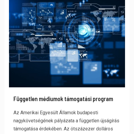
Független médiumok támogatási program
Az Amerikai Egyesült Államok budapesti
nagykövetségének pályázata a független újságírás
támogatása érdekében. Az ötszázezer dolláros