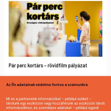
Pár perc kortárs – rövidfilm pályázat
Az Ön adatainak védelme fontos a számunkra
Mi és a partnereink információkat – például sütiket –
tárolunk egy eszközön vagy hozzáférünk az eszközön tárolt
információkhoz, és személyes adatokat – például egyedi