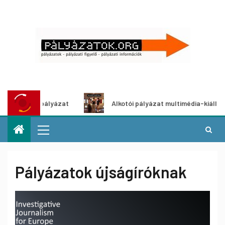
Alkotói pályázat multimédia-kiállításhoz
Pál
Pályázatok újságíróknak