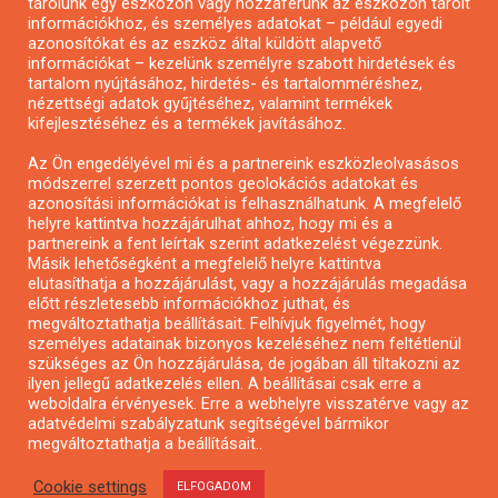
tárolunk egy eszközön vagy hozzáférünk az eszközön tárolt
Pályázatírás önkormányzatoknak
információkhoz, és személyes adatokat – például egyedi
azonosítókat és az eszköz által küldött alapvető
Pályázatfigyelés
információkat – kezelünk személyre szabott hirdetések és
Specifikus pályázatfigyelés vagy hírlevél
tartalom nyújtásához, hirdetés- és tartalomméréshez,
nézettségi adatok gyűjtéséhez, valamint termékek
kifejlesztéséhez és a termékek javításához.
PÁLYÁZATFIGYELŐ
Az Ön engedélyével mi és a partnereink eszközleolvasásos
módszerrel szerzett pontos geolokációs adatokat és
azonosítási információkat is felhasználhatunk. A megfelelő
helyre kattintva hozzájárulhat ahhoz, hogy mi és a
Pályázatok magánszemélyeknek
partnereink a fent leírtak szerint adatkezelést végezzünk.
Pályázatok civil szervezeteknek
Másik lehetőségként a megfelelő helyre kattintva
elutasíthatja a hozzájárulást, vagy a hozzájárulás megadása
Pályázatok vállalkozásoknak
előtt részletesebb információkhoz juthat, és
Önkormányzati pályázatok
megváltoztathatja beállításait. Felhívjuk figyelmét, hogy
személyes adatainak bizonyos kezeléséhez nem feltétlenül
Mezőgazdasági pályázatok
szükséges az Ön hozzájárulása, de jogában áll tiltakozni az
Falusi turizmus pályázatok
ilyen jellegű adatkezelés ellen. A beállításai csak erre a
weboldalra érvényesek. Erre a webhelyre visszatérve vagy az
Napelem pályázatok
adatvédelmi szabályzatunk segítségével bármikor
GINOP pályázatok
megváltoztathatja a beállításait..
Cookie settings
ELFOGADOM