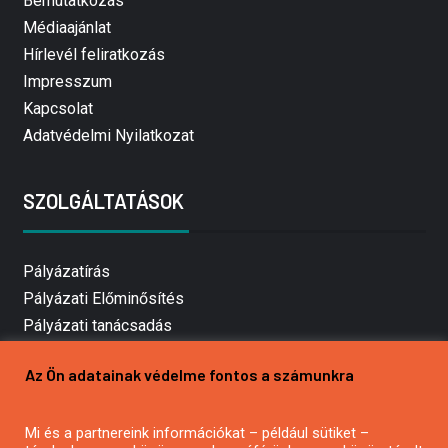
Bemutatkozás
Médiaajánlat
Hírlevél feliratkozás
Impresszum
Kapcsolat
Adatvédelmi Nyilatkozat
SZOLGÁLTATÁSOK
Pályázatírás
Pályázati Előminősítés
Pályázati tanácsadás
Pályázatírás vállalkozásoknak
Az Ön adatainak védelme fontos a számunkra
Mezőgazdasági pályázatírás
Pályázatírás magánszemélyeknek
Mi és a partnereink információkat – például sütiket –
Pályázatírás civil szervezeteknek