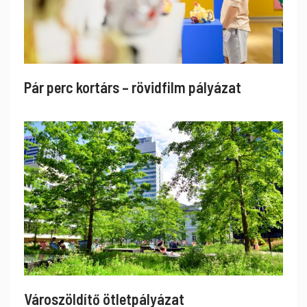
Pár perc kortárs – rövidfilm pályázat
Városzöldítő ötletpályázat