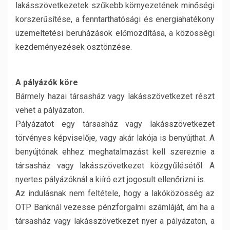
lakásszövetkezetek szűkebb környezetének minőségi
korszerűsítése, a fenntarthatósági és energiahatékony
üzemeltetési beruházások előmozdítása, a közösségi
kezdeményezések ösztönzése.
A pályázók köre
Bármely hazai társasház vagy lakásszövetkezet részt
vehet a pályázaton.
Pályázatot egy társasház vagy lakásszövetkezet
törvényes képviselője, vagy akár lakója is benyújthat. A
benyújtónak ehhez meghatalmazást kell szereznie a
társasház vagy lakásszövetkezet közgyűlésétől. A
nyertes pályázóknál a kiíró ezt jogosult ellenőrizni is.
Az indulásnak nem feltétele, hogy a lakóközösség az
OTP Banknál vezesse pénzforgalmi számláját, ám ha a
társasház vagy lakásszövetkezet nyer a pályázaton, a