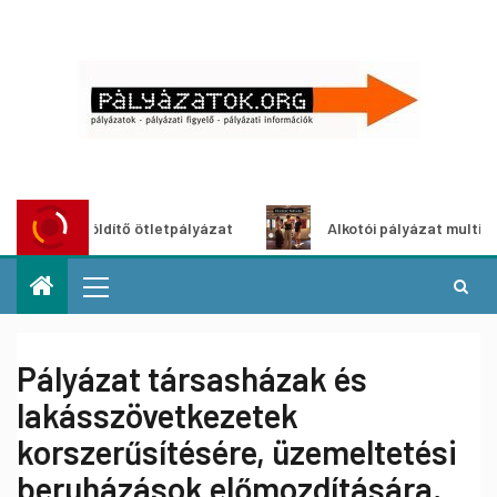
szöldítő ötletpályázat
Alkotói pályázat multimédia-kiállí
Pályázat társasházak és
lakásszövetkezetek
korszerűsítésére, üzemeltetési
beruházások előmozdítására,