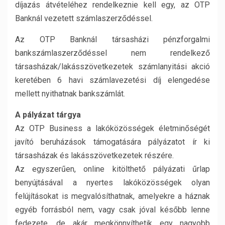
díjazás átvételéhez rendelkeznie kell egy, az OTP
Banknál vezetett számlaszerződéssel.
Az OTP Banknál társasházi pénzforgalmi
bankszámlaszerződéssel nem rendelkező
társasházak/lakásszövetkezetek számlanyitási akció
keretében 6 havi számlavezetési díj elengedése
mellett nyithatnak bankszámlát.
A pályázat tárgya
Az OTP Business a lakóközösségek életminőségét
javító beruházások támogatására pályázatot ír ki
társasházak és lakásszövetkezetek részére.
Az egyszerűen, online kitölthető pályázati űrlap
benyújtásával a nyertes lakóközösségek olyan
felújításokat is megvalósíthatnak, amelyekre a háznak
egyéb forrásból nem, vagy csak jóval később lenne
fedezete, de akár megkönnyíthetik egy nagyobb