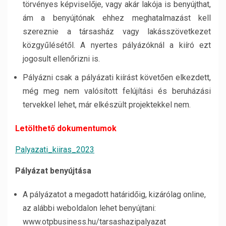
törvényes képviselője, vagy akár lakója is benyújthat,
ám a benyújtónak ehhez meghatalmazást kell
szereznie a társasház vagy lakásszövetkezet
közgyűlésétől. A nyertes pályázóknál a kiíró ezt
jogosult ellenőrizni is.
Pályázni csak a pályázati kiírást követően elkezdett,
még meg nem valósított felújítási és beruházási
tervekkel lehet, már elkészült projektekkel nem.
Letölthető dokumentumok
Palyazati_kiiras_2023
Pályázat benyújtása
A pályázatot a megadott határidőig, kizárólag online,
az alábbi weboldalon lehet benyújtani:
www.otpbusiness.hu/tarsashazipalyazat