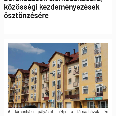
közösségi kezdeményezések
ösztönzésére
A társasházi pályázat célja, a társasházak és