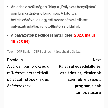
Az ehhez szükséges űrlap a „Pályázat benyújtása”
gombra kattintva jelenik meg. A kitöltés
befejezésével az egyedi azonosítóval ellátott
pályázati adatlap is letölthető az oldalról.
A pályázatok beküldési határideje:
2023. május
15. (23:59)
OTP Bank
OTP Busines
társasházi pályázat
Tags:
Previous
Next
A városi ipari örökség új
Pályázat egyedülálló és
művészeti perspektívái –
családos hajléktalanok
pályázat fotósoknak és
személyre szabott
építészeknek
programjainak
támogatására