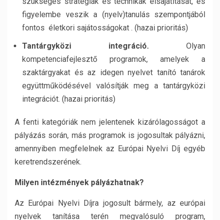
szükséges stratégiák és technikák elsajátítását, és
figyelembe veszik a (nyelv)tanulás szempontjából
fontos életkori sajátosságokat . (hazai prioritás)
Tantárgyközi integráció.
Olyan
kompetenciafejlesztő programok, amelyek a
szaktárgyakat és az idegen nyelvet tanító tanárok
együttműködésével valósítják meg a tantárgyközi
integrációt. (hazai prioritás)
A fenti kategóriák nem jelentenek kizárólagosságot a
pályázás során, más programok is jogosultak pályázni,
amennyiben megfelelnek az Európai Nyelvi Díj egyéb
keretrendszerének.
Milyen intézmények pályázhatnak?
Az Európai Nyelvi Díjra jogosult bármely, az európai
nyelvek tanítása terén megvalósuló program,