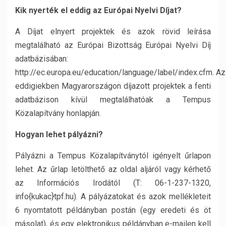
Kik nyerték el eddig az Európai Nyelvi Díjat?
A Díjat elnyert projektek és azok rövid leírása
megtalálható az Európai Bizottság Európai Nyelvi Díj
adatbázisában:
http://ec.europa.eu/education/language/label/index.cfm. Az
eddigiekben Magyarországon díjazott projektek a fenti
adatbázison kívül megtalálhatóak a Tempus
Közalapítvány honlapján.
Hogyan lehet pályázni?
Pályázni a Tempus Közalapítványtól igényelt űrlapon
lehet. Az űrlap letölthető az oldal aljáról vagy kérhető
az Információs Irodától (T: 06-1-237-1320,
info{kukac}tpf.hu). A pályázatokat és azok mellékleteit
6 nyomtatott példányban postán (egy eredeti és öt
másolat), és egy elektronikus példányban e-mailen kell