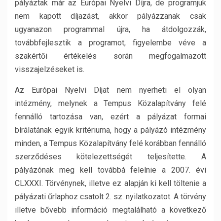
pályáztak már az Európai Nyelvi Díjra, de programjuk
nem kapott díjazást, akkor pályázzanak csak
ugyanazon programmal újra, ha átdolgozzák,
továbbfejlesztik a programot, figyelembe véve a
szakértői értékelés során megfogalmazott
visszajelzéseket is.
Az Európai Nyelvi Díjat nem nyerheti el olyan
intézmény, melynek a Tempus Közalapítvány felé
fennálló tartozása van, ezért a pályázat formai
bírálatának egyik kritériuma, hogy a pályázó intézmény
minden, a Tempus Közalapítvány felé korábban fennálló
szerződéses kötelezettségét teljesítette. A
pályázónak meg kell továbbá felelnie a 2007. évi
CLXXXI. Törvénynek, illetve ez alapján ki kell töltenie a
pályázati űrlaphoz csatolt 2. sz. nyilatkozatot. A törvény
illetve bővebb információ megtalálható a következő