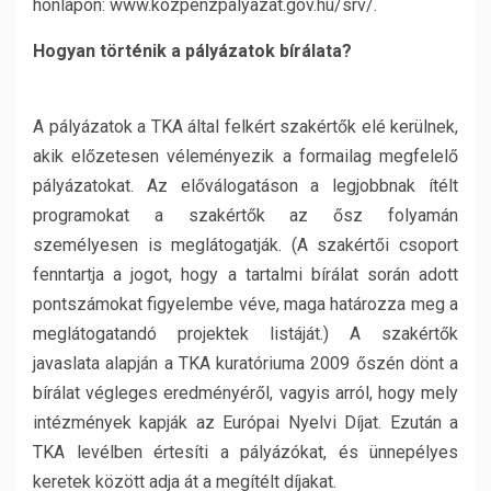
honlapon: www.kozpenzpalyazat.gov.hu/srv/.
Hogyan történik a pályázatok bírálata?
A pályázatok a TKA által felkért szakértők elé kerülnek,
akik előzetesen véleményezik a formailag megfelelő
pályázatokat. Az előválogatáson a legjobbnak ítélt
programokat a szakértők az ősz folyamán
személyesen is meglátogatják. (A szakértői csoport
fenntartja a jogot, hogy a tartalmi bírálat során adott
pontszámokat figyelembe véve, maga határozza meg a
meglátogatandó projektek listáját.) A szakértők
javaslata alapján a TKA kuratóriuma 2009 őszén dönt a
bírálat végleges eredményéről, vagyis arról, hogy mely
intézmények kapják az Európai Nyelvi Díjat. Ezután a
TKA levélben értesíti a pályázókat, és ünnepélyes
keretek között adja át a megítélt díjakat.