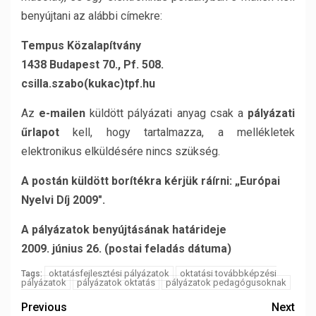
benyújtani az alábbi címekre:
Tempus Közalapítvány
1438 Budapest 70., Pf. 508.
csilla.szabo(kukac)tpf.hu
Az
e-mailen
küldött pályázati anyag csak a
pályázati
űrlapot
kell, hogy tartalmazza, a mellékletek
elektronikus elküldésére nincs szükség.
A postán küldött borítékra kérjük ráírni: „Európai
Nyelvi Díj 2009″.
A pályázatok benyújtásának határideje
2009. június 26. (postai feladás dátuma)
oktatásfejlesztési pályázatok
oktatási továbbképzési
Tags:
pályázatok
pályázatok oktatás
pályázatok pedagógusoknak
Previous
Next