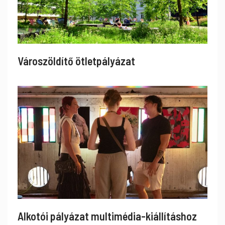
Városzöldítő ötletpályázat
Alkotói pályázat multimédia-kiállításhoz