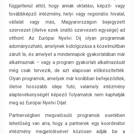
függetlenül attól, hogy annak oktatási, képző- vagy
továbbképző intézmény, helyi vagy regionális hivatal,
vállalat vagy más, Magyarországon bejegyzett
szervezet (illetve ezek önálló szervezeti egysége) ad
otthont. Az Európai Nyelvi Díj olyan programnak
adományozható, amelynek kidolgozása a közelmúltban
zárult le, és amelyet a mindennapok gyakorlatában már
alkalmaznak – vagy a program gyakorlati alkalmazását
még csak tervezik, de azt alaposan előkészítették.
Olyan programok, amelyek már korábban befejeződtek,
illetve hosszabb ideje futó, valamely intézmény
alaptevékenységét képező folyamatok nem kaphatják
meg az Európai Nyelvi Díjat.
Partnerségben megvalósuló programok esetében
lehetőség van arra, hogy a partnerek egy koordinátor
intézmény megjelölésével közösen adják be a