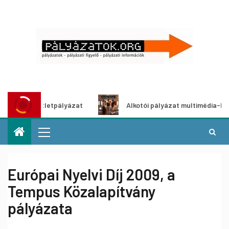
ő ötletpályázat
Alkotói pályázat multimédia-kiállításhoz
Európai Nyelvi Díj 2009, a
Tempus Közalapítvány
pályázata