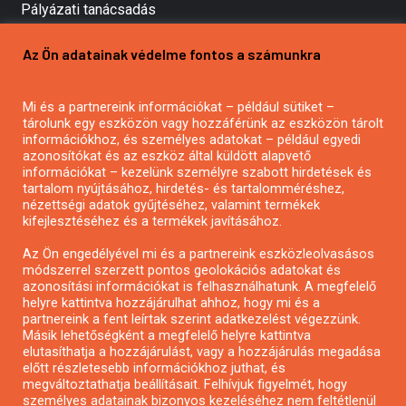
Pályázati tanácsadás
Pályázatírás vállalkozásoknak
Az Ön adatainak védelme fontos a számunkra
Mezőgazdasági pályázatírás
Pályázatírás magánszemélyeknek
Mi és a partnereink információkat – például sütiket –
Pályázatírás civil szervezeteknek
tárolunk egy eszközön vagy hozzáférünk az eszközön tárolt
Pályázatírás önkormányzatoknak
információkhoz, és személyes adatokat – például egyedi
azonosítókat és az eszköz által küldött alapvető
Pályázatfigyelés
információkat – kezelünk személyre szabott hirdetések és
Specifikus pályázatfigyelés vagy hírlevél
tartalom nyújtásához, hirdetés- és tartalomméréshez,
nézettségi adatok gyűjtéséhez, valamint termékek
kifejlesztéséhez és a termékek javításához.
PÁLYÁZATFIGYELŐ
Az Ön engedélyével mi és a partnereink eszközleolvasásos
módszerrel szerzett pontos geolokációs adatokat és
azonosítási információkat is felhasználhatunk. A megfelelő
helyre kattintva hozzájárulhat ahhoz, hogy mi és a
Pályázatok magánszemélyeknek
partnereink a fent leírtak szerint adatkezelést végezzünk.
Pályázatok civil szervezeteknek
Másik lehetőségként a megfelelő helyre kattintva
elutasíthatja a hozzájárulást, vagy a hozzájárulás megadása
Pályázatok vállalkozásoknak
előtt részletesebb információkhoz juthat, és
Önkormányzati pályázatok
megváltoztathatja beállításait. Felhívjuk figyelmét, hogy
személyes adatainak bizonyos kezeléséhez nem feltétlenül
Mezőgazdasági pályázatok