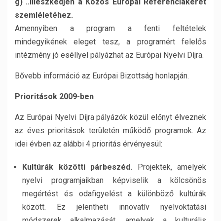
g) ..illeszkedjen a Közös Európai Referenciakeret
szemléletéhez.
Amennyiben a program a fenti feltételek
mindegyikének eleget tesz, a programért felelős
intézmény jó eséllyel pályázhat az Európai Nyelvi Díjra.
Bővebb információ az Európai Bizottság honlapján.
Prioritások 2009-ben
Az Európai Nyelvi Díjra pályázók közül előnyt élveznek
az éves prioritások területén működő programok. Az
idei évben az alábbi 4 prioritás érvényesül:
Kultúrák közötti párbeszéd.
Projektek, amelyek
nyelvi programjaikban képviselik a kölcsönös
megértést és odafigyelést a különböző kultúrák
között. Ez jelentheti innovatív nyelvoktatási
módszerek alkalmazását, amelyek a kulturális