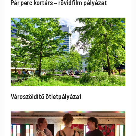
Pár perc kortárs – rövidfilm pályázat
Városzöldítő ötletpályázat