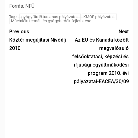
Forrás: NFÜ
gyógyfürdő turizmus pályázatok
KMOP pályázatok
Tags:
Műemléki termál- és gyógyfürdők fejlesztése
Previous
Next
Köztér megújítási Nívódíj
Az EU és Kanada között
2010.
megvalósuló
felsőoktatási, képzési és
ifjúsági együttműködési
program 2010. évi
pályázatai-EACEA/30/09