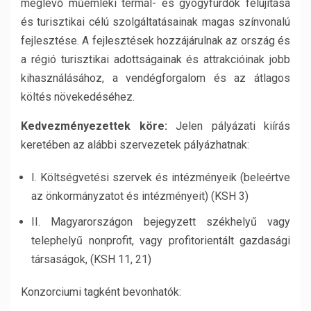
meglévő műemléki termál- és gyógyfürdők felújítása
és turisztikai célú szolgáltatásainak magas színvonalú
fejlesztése. A fejlesztések hozzájárulnak az ország és
a régió turisztikai adottságainak és attrakcióinak jobb
kihasználásához, a vendégforgalom és az átlagos
költés növekedéséhez.
Kedvezményezettek köre:
Jelen pályázati kiírás
keretében az alábbi szervezetek pályázhatnak:
I. Költségvetési szervek és intézményeik (beleértve
az önkormányzatot és intézményeit) (KSH 3)
II. Magyarországon bejegyzett székhelyű vagy
telephelyű nonprofit, vagy profitorientált gazdasági
társaságok, (KSH 11, 21)
Konzorciumi tagként bevonhatók: