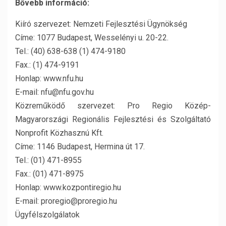
Bővebb információ:
Kiíró szervezet: Nemzeti Fejlesztési Ügynökség
Címe: 1077 Budapest, Wesselényi u. 20-22.
Tel.: (40) 638-638 (1) 474-9180
Fax.: (1) 474-9191
Honlap: www.nfu.hu
E-mail: nfu@nfu.gov.hu
Közreműködő szervezet: Pro Regio Közép-
Magyarországi Regionális Fejlesztési és Szolgáltató
Nonprofit Közhasznú Kft.
Címe: 1146 Budapest, Hermina út 17.
Tel.: (01) 471-8955
Fax.: (01) 471-8975
Honlap: www.kozpontiregio.hu
E-mail: proregio@proregio.hu
Ügyfélszolgálatok