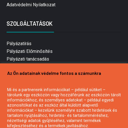
Adatvédelmi Nyilatkozat
SZOLGÁLTATÁSOK
Pályázatírás
Pályázati Előminősítés
Pályázati tanácsadás
Pályázatírás vállalkozásoknak
Az Ön adatainak védelme fontos a számunkra
Mezőgazdasági pályázatírás
Pályázatírás magánszemélyeknek
Mi és a partnereink információkat – például sütiket –
Pályázatírás civil szervezeteknek
tárolunk egy eszközön vagy hozzáférünk az eszközön tárolt
Pályázatírás önkormányzatoknak
információkhoz, és személyes adatokat – például egyedi
azonosítókat és az eszköz által küldött alapvető
Pályázatfigyelés
információkat – kezelünk személyre szabott hirdetések és
Specifikus pályázatfigyelés vagy hírlevél
tartalom nyújtásához, hirdetés- és tartalomméréshez,
nézettségi adatok gyűjtéséhez, valamint termékek
kifejlesztéséhez és a termékek javításához.