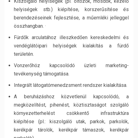
Kiszolgáló helyiségek (pl. öltözők, mosdók, kezelő
helyiségek stb.) kiépítése, korszerűsítése és
berendezéseinek fejlesztése, a műemléki jelleggel
összhangban. ·
Fürdők arculatához illeszkedően kereskedelmi és
vendéglátóipari helyiségek kialakítás a fürdő
területén.
Vonzerőhöz kapcsolódó üzleti marketing-
tevékenység támogatása.
Integrált látogatómenedzsment rendszer kialakítása.
A beruházáshoz közvetlenül kapcsolódó, a
megközelítést, pihenést, köztisztaságot szolgáló
környezetterhelést csökkentő infrastruktúra
kiépítése (pl.: kiszolgáló utak, parkok, parkolók,
kerékpár tárolók, kerékpár támaszok, kerékpár