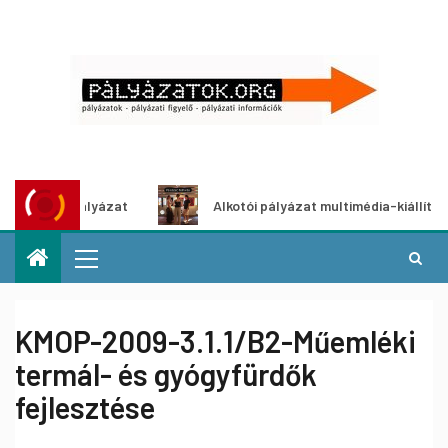
etpályázat
Alkotói pályázat multimédia-kiállításhoz
KMOP-2009-3.1.1/B2-Műemléki
termál- és gyógyfürdők
fejlesztése