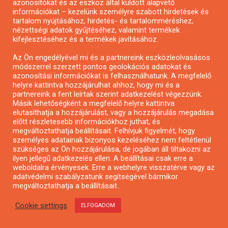
azonosítókat és az eszköz által küldött alapvető
információkat – kezelünk személyre szabott hirdetések és
tartalom nyújtásához, hirdetés- és tartalomméréshez,
nézettségi adatok gyűjtéséhez, valamint termékek
kifejlesztéséhez és a termékek javításához.
Az Ön engedélyével mi és a partnereink eszközleolvasásos
módszerrel szerzett pontos geolokációs adatokat és
azonosítási információkat is felhasználhatunk. A megfelelő
helyre kattintva hozzájárulhat ahhoz, hogy mi és a
partnereink a fent leírtak szerint adatkezelést végezzünk.
Másik lehetőségként a megfelelő helyre kattintva
elutasíthatja a hozzájárulást, vagy a hozzájárulás megadása
előtt részletesebb információkhoz juthat, és
Városzöldítő ötletpályázat
megváltoztathatja beállításait. Felhívjuk figyelmét, hogy
személyes adatainak bizonyos kezeléséhez nem feltétlenül
szükséges az Ön hozzájárulása, de jogában áll tiltakozni az
ilyen jellegű adatkezelés ellen. A beállításai csak erre a
weboldalra érvényesek. Erre a webhelyre visszatérve vagy az
adatvédelmi szabályzatunk segítségével bármikor
megváltoztathatja a beállításait..
Cookie settings
ELFOGADOM