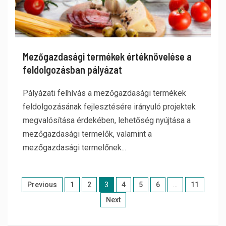
Mezőgazdasági termékek értéknövelése a
feldolgozásban pályázat
Pályázati felhívás a mezőgazdasági termékek
feldolgozásának fejlesztésére irányuló projektek
megvalósítása érdekében, lehetőség nyújtása a
mezőgazdasági termelők, valamint a
mezőgazdasági termelőnek...
Previous
1
2
3
4
5
6
…
11
Next