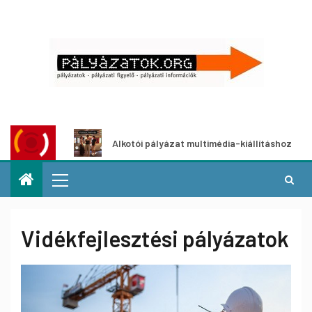
Alkotói pályázat multimédia-kiállításhoz
Pályázat a 
Vidékfejlesztési pályázatok