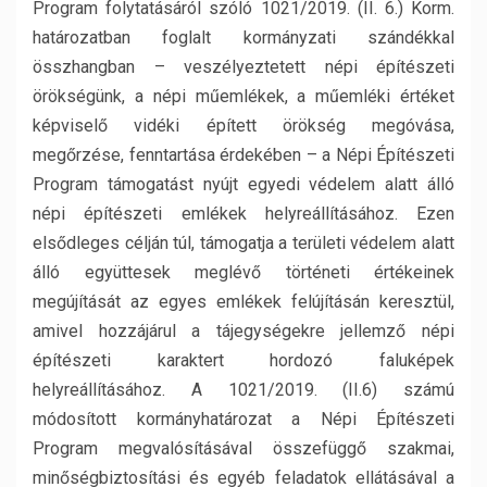
Program folytatásáról szóló 1021/2019. (II. 6.) Korm.
határozatban foglalt kormányzati szándékkal
összhangban – veszélyeztetett népi építészeti
örökségünk, a népi műemlékek, a műemléki értéket
képviselő vidéki épített örökség megóvása,
megőrzése, fenntartása érdekében – a Népi Építészeti
Program támogatást nyújt egyedi védelem alatt álló
népi építészeti emlékek helyreállításához. Ezen
elsődleges célján túl, támogatja a területi védelem alatt
álló együttesek meglévő történeti értékeinek
megújítását az egyes emlékek felújításán keresztül,
amivel hozzájárul a tájegységekre jellemző népi
építészeti karaktert hordozó faluképek
helyreállításához. A 1021/2019. (II.6) számú
módosított kormányhatározat a Népi Építészeti
Program megvalósításával összefüggő szakmai,
minőségbiztosítási és egyéb feladatok ellátásával a