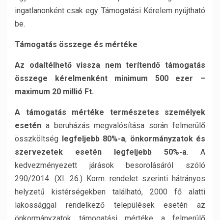
ingatlanonként csak egy Támogatási Kérelem nyújtható
be.
Támogatás összege és mértéke
Az odaítélhető vissza nem terítendő támogatás
összege kérelmenként minimum 500 ezer –
maximum 20 millió Ft.
A támogatás mértéke természetes személyek
esetén
a beruházás megvalósítása során felmerülő
összköltség
legfeljebb 80%-a
,
önkormányzatok és
szervezetek esetén legfeljebb 50%-a
. A
kedvezményezett járások besorolásáról szóló
290/2014. (XI. 26.) Korm. rendelet szerinti hátrányos
helyzetű kistérségekben található, 2000 fő alatti
lakossággal rendelkező települések esetén az
önkormányzatok támogatási mértéke a felmerülő