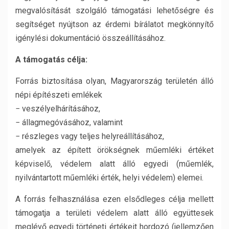
megvalósítását szolgáló támogatási lehetőségre és
segítséget nyújtson az érdemi bírálatot megkönnyítő
igénylési dokumentáció összeállításához.
A támogatás célja:
Forrás biztosítása olyan, Magyarország területén álló
népi építészeti emlékek
− veszélyelhárításához,
− állagmegóvásához, valamint
− részleges vagy teljes helyreállításához,
amelyek az épített örökségnek műemléki értéket
képviselő, védelem alatt álló egyedi (műemlék,
nyilvántartott műemléki érték, helyi védelem) elemei.
A forrás felhasználása ezen elsődleges célja mellett
támogatja a területi védelem alatt álló együttesek
meglévő egyedi történeti értékeit hordozó (jellemzően