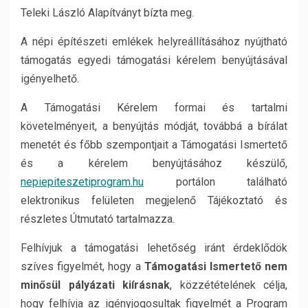
Teleki László Alapítványt bízta meg.
A népi építészeti emlékek helyreállításához nyújtható
támogatás egyedi támogatási kérelem benyújtásával
igényelhető.
A Támogatási Kérelem formai és tartalmi
követelményeit, a benyújtás módját, továbbá a bírálat
menetét és főbb szempontjait a Támogatási Ismertető
és a kérelem benyújtásához készülő,
nepiepiteszetiprogram.hu
portálon található
elektronikus felületen megjelenő Tájékoztató és
részletes Útmutató tartalmazza.
Felhívjuk a támogatási lehetőség iránt érdeklődök
szíves figyelmét, hogy a
Támogatási Ismertető nem
minősül pályázati kiírásnak
, közzétételének célja,
hogy felhívja az igényjogosultak figyelmét a Program