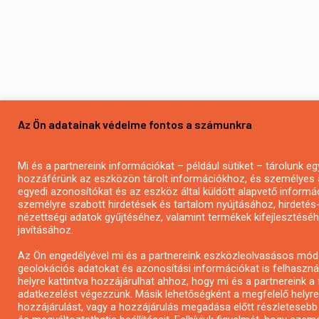
Az Ön adatainak védelme fontos a számunkra
Mi és a partnereink információkat – például sütiket – tárolunk 
hozzáférünk az eszközön tárolt információkhoz, és személyes 
egyedi azonosítókat és az eszköz által küldött alapvető informá
személyre szabott hirdetések és tartalom nyújtásához, hirdeté
nézettségi adatok gyűjtéséhez, valamint termékek kifejlesztésé
javításához.
Az Ön engedélyével mi és a partnereink eszközleolvasásos mód
geolokációs adatokat és azonosítási információkat is felhaszná
helyre kattintva hozzájárulhat ahhoz, hogy mi és a partnereink a f
adatkezelést végezzünk. Másik lehetőségként a megfelelő helyre k
hozzájárulást, vagy a hozzájárulás megadása előtt részletesebb