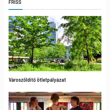
FRISS
Városzöldítő ötletpályázat