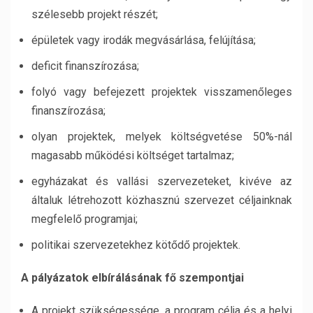
szélesebb projekt részét;
épületek vagy irodák megvásárlása, felújítása;
deficit finanszírozása;
folyó vagy befejezett projektek visszamenőleges
finanszírozása;
olyan projektek, melyek költségvetése 50%-nál
magasabb működési költséget tartalmaz;
egyházakat és vallási szervezeteket, kivéve az
általuk létrehozott közhasznú szervezet céljainknak
megfelelő programjai;
politikai szervezetekhez kötődő projektek.
A pályázatok elbírálásának f
ő
szempontjai
A projekt szükségessége, a program célja és a helyi