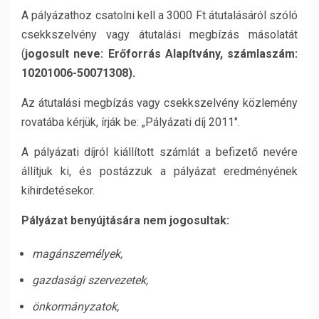
A pályázathoz csatolni kell a 3000 Ft átutalásáról szóló
csekkszelvény vagy átutalási megbízás másolatát
(
jogosult neve: Er
ő
forrás Alapítvány, számlaszám:
10201006-50071308).
Az átutalási megbízás vagy csekkszelvény közlemény
rovatába kérjük, írják be: „Pályázati díj 2011″.
A pályázati díjról kiállított számlát a befizető nevére
állítjuk ki, és postázzuk a pályázat eredményének
kihirdetésekor.
Pályázat benyújtására nem jogosultak:
magánszemélyek,
gazdasági szervezetek,
önkormányzatok,