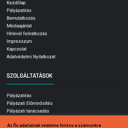
Kezdőlap
Pályázatírás
Bemutatkozás
Médiaajánlat
Hírlevél feliratkozás
Impresszum
Kapcsolat
Adatvédelmi Nyilatkozat
SZOLGÁLTATÁSOK
Pályázatírás
Pályázati Előminősítés
Pályázati tanácsadás
Pályázatírás vállalkozásoknak
Az Ön adatainak védelme fontos a számunkra
Mezőgazdasági pályázatírás