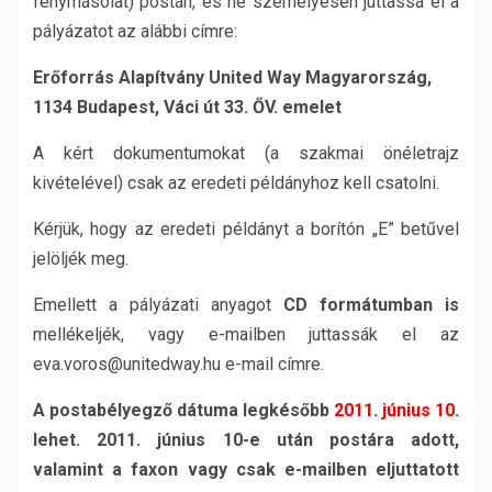
fénymásolat) postán, és ne személyesen juttassa el a
pályázatot az alábbi címre:
Er
ő
forrás Alapítvány United Way Magyarország,
1134 Budapest, Váci út 33. ŐV. emelet
A kért dokumentumokat (a szakmai önéletrajz
kivételével) csak az eredeti példányhoz kell csatolni.
Kérjük, hogy az eredeti példányt a borítón „E” betűvel
jelöljék meg.
Emellett a pályázati anyagot
CD formátumban is
mellékeljék, vagy e-mailben juttassák el az
eva.voros@unitedway.hu e-mail címre.
A postabélyegz
ő
dátuma legkés
ő
bb
2011. június 10.
lehet. 2011. június 10-e után postára adott,
valamint a faxon vagy csak e-mailben eljuttatott