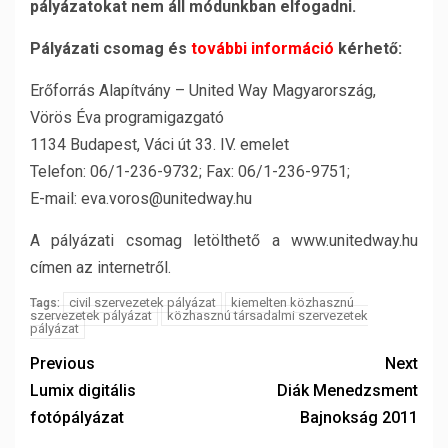
pályázatokat nem áll módunkban elfogadni.
Pályázati csomag és
további információ
kérhet
ő
:
Erőforrás Alapítvány – United Way Magyarország,
Vörös Éva programigazgató
1134 Budapest, Váci út 33. IV. emelet
Telefon: 06/1-236-9732; Fax: 06/1-236-9751;
E-mail: eva.voros@unitedway.hu
A pályázati csomag letölthető a www.unitedway.hu
címen az internetről.
civil szervezetek pályázat
kiemelten közhasznú
Tags:
szervezetek pályázat
közhasznú társadalmi szervezetek
pályázat
Previous
Next
Lumix digitális
Diák Menedzsment
fotópályázat
Bajnokság 2011