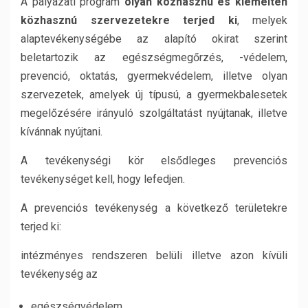
A pályázati program
olyan közhasznú és kiemelten
közhasznú szervezetekre terjed ki
, melyek
alaptevékenységébe az alapító okirat szerint
beletartozik az egészségmegőrzés, -védelem,
prevenció, oktatás, gyermekvédelem, illetve olyan
szervezetek, amelyek új típusú, a gyermekbalesetek
megelőzésére irányuló szolgáltatást nyújtanak, illetve
kívánnak nyújtani.
A tevékenységi kör elsődleges prevenciós
tevékenységet kell, hogy lefedjen.
A prevenciós tevékenység a következő területekre
terjed ki:
intézményes rendszeren belüli illetve azon kívüli
tevékenység az
egészségvédelem