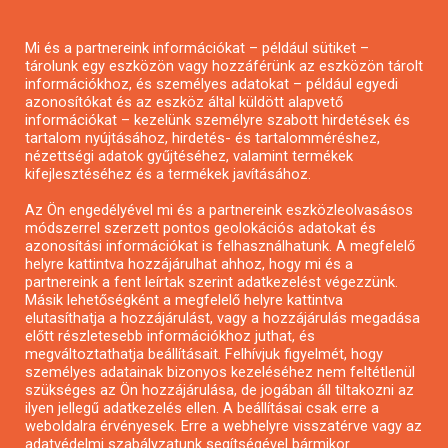
Pályázatírás magánszemélyeknek
Mi és a partnereink információkat – például sütiket –
Pályázatírás civil szervezeteknek
tárolunk egy eszközön vagy hozzáférünk az eszközön tárolt
Pályázatírás önkormányzatoknak
információkhoz, és személyes adatokat – például egyedi
azonosítókat és az eszköz által küldött alapvető
Pályázatfigyelés
információkat – kezelünk személyre szabott hirdetések és
Specifikus pályázatfigyelés vagy hírlevél
tartalom nyújtásához, hirdetés- és tartalomméréshez,
nézettségi adatok gyűjtéséhez, valamint termékek
kifejlesztéséhez és a termékek javításához.
PÁLYÁZATFIGYELŐ
Az Ön engedélyével mi és a partnereink eszközleolvasásos
módszerrel szerzett pontos geolokációs adatokat és
azonosítási információkat is felhasználhatunk. A megfelelő
helyre kattintva hozzájárulhat ahhoz, hogy mi és a
Pályázatok magánszemélyeknek
partnereink a fent leírtak szerint adatkezelést végezzünk.
Pályázatok civil szervezeteknek
Másik lehetőségként a megfelelő helyre kattintva
elutasíthatja a hozzájárulást, vagy a hozzájárulás megadása
Pályázatok vállalkozásoknak
előtt részletesebb információkhoz juthat, és
Önkormányzati pályázatok
megváltoztathatja beállításait. Felhívjuk figyelmét, hogy
személyes adatainak bizonyos kezeléséhez nem feltétlenül
Mezőgazdasági pályázatok
szükséges az Ön hozzájárulása, de jogában áll tiltakozni az
Falusi turizmus pályázatok
ilyen jellegű adatkezelés ellen. A beállításai csak erre a
weboldalra érvényesek. Erre a webhelyre visszatérve vagy az
Napelem pályázatok
adatvédelmi szabályzatunk segítségével bármikor