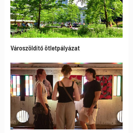
Városzöldítő ötletpályázat