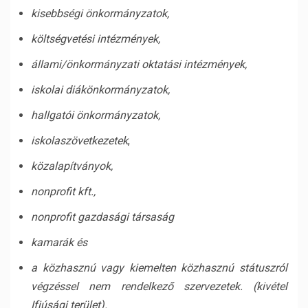
kisebbségi önkormányzatok,
költségvetési intézmények,
állami/önkormányzati oktatási intézmények,
iskolai diákönkormányzatok,
hallgatói önkormányzatok,
iskolaszövetkezetek
,
közalapítványok,
nonprofit kft.,
nonprofit gazdasági társaság
kamarák és
a közhasznú vagy kiemelten közhasznú státuszról
végzéssel nem rendelkez
ő
szervezetek.
(kivétel
Ifjúsági terület).