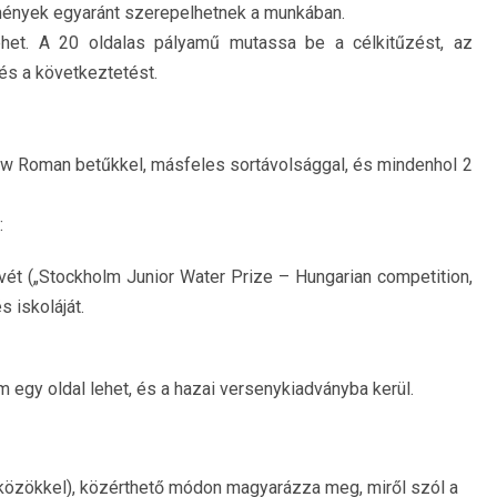
dmények egyaránt szerepelhetnek a munkában.
lehet. A 20 oldalas pályamű mutassa be a célkitűzést, az
és a következtetést.
w Roman betűkkel, másfeles sortávolsággal, és mindenhol 2
:
vét („Stockholm Junior Water Prize – Hungarian competition,
 iskoláját.
gy oldal lehet, és a hazai versenykiadványba kerül.
közökkel), közérthető módon magyarázza meg, miről szól a