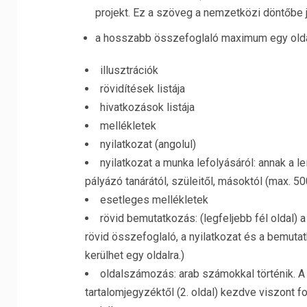
projekt. Ez a szöveg a nemzetközi döntőbe j
a hosszabb összefoglaló maximum egy oldal 
illusztrációk
rövidítések listája
hivatkozások listája
mellékletek
nyilatkozat (angolul)
nyilatkozat a munka lefolyásáról: annak a l
pályázó tanárától, szüleitől, másoktól (max. 50
esetleges mellékletek
rövid bemutatkozás: (legfeljebb fél oldal) a
rövid összefoglaló, a nyilatkozat és a bemutat
kerülhet egy oldalra.)
oldalszámozás: arab számokkal történik. A 
tartalomjegyzéktől (2. oldal) kezdve viszont 