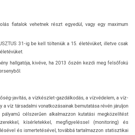
olás fiatalok vehetnek részt egyedül, vagy egy maximum
TUS 31-ig be kell tölteniük a 15. életévüket, illetve csak
életévüket.
mény hallgatója, kivéve, ha 2013 őszén kezdi meg felsőfokú
ersenyből.
nőség-javítás, a vízkészlet-gazdálkodás, a vízvédelem, a víz-
gy a víz társadalmi vonatkozásainak bemutatása révén járuljon
 pályamű célszerűen alkalmazzon kutatási megközelítést
erekkel, kísérletekkel, megfigyeléssel (monitoring) és
lésével és ismertetésével, továbbá tartalmazzon statisztikai