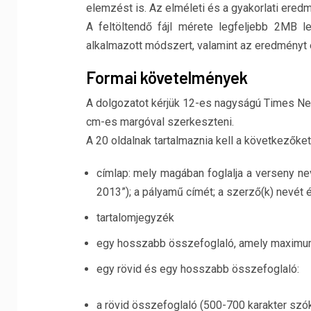
elemzést is. Az elméleti és a gyakorlati ere
A feltöltendő fájl mérete legfeljebb 2MB 
alkalmazott módszert, valamint az eredményt 
Formai követelmények
A dolgozatot kérjük 12-es nagyságú Times Ne
cm-es margóval szerkeszteni.
A 20 oldalnak tartalmaznia kell a következőket
címlap: mely magában foglalja a verseny ne
2013”); a pályamű címét; a szerző(k) nevét és
tartalomjegyzék
egy hosszabb összefoglaló, amely maximum e
egy rövid és egy hosszabb összefoglaló:
a rövid összefoglaló (500-700 karakter szó