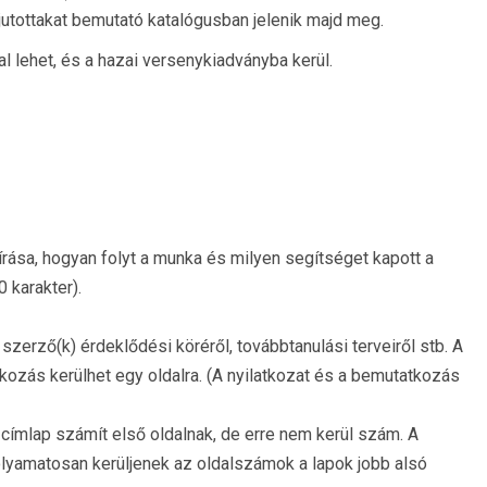
utottakat bemutató katalógusban jelenik majd meg.
lehet, és a hazai versenykiadványba kerül.
eírása, hogyan folyt a munka és milyen segítséget kapott a
0 karakter).
 szerző(k) érdeklődési köréről, továbbtanulási terveiről stb. A
kozás kerülhet egy oldalra. (A nyilatkozat és a bemutatkozás
címlap számít első oldalnak, de erre nem kerül szám. A
folyamatosan kerüljenek az oldalszámok a lapok jobb alsó