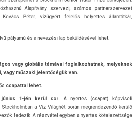
zhasznú Alapítvány szervezi, számos partnerszervezet
ovács Péter, vízügyért felelős helyettes államtitkár,
elvű pályamű és a nevezési lap beküldésével lehet.
zágos vagy globális témával foglalkozhatnak, melyeknek
, vagy műszaki jelentőségük van.
 csapattal lehet.
únius 1-jén kerül sor.
A nyertes (csapat) képviseli
 Stockholmban a Víz Világhét során megrendezendő kerülő
vezők fedezik. A részvétel egyben a nyertes kötelezettsége