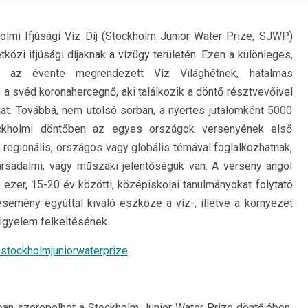
olmi Ifjúsági Víz Díj (Stockholm Junior Water Prize, SJWP)
özi ifjúsági díjaknak a vízügy területén. Ezen a különleges,
 az évente megrendezett Víz Világhétnek, hatalmas
, a svéd koronahercegnő, aki találkozik a döntő résztvevőivel
at. Továbbá, nem utolsó sorban, a nyertes jutalomként 5000
tockholmi döntőben az egyes országok versenyének első
, regionális, országos vagy globális témával foglalkozhatnak,
rsadalmi, vagy műszaki jelentőségük van. A verseny angol
 ezer, 15-20 év közötti, középiskolai tanulmányokat folytató
semény egyúttal kiváló eszköze a víz-, illetve a környezet
igyelem felkeltésének.
stockholmjuniorwaterprize
an szerepelhet a Stockholm Junior Water Prize döntőjében.