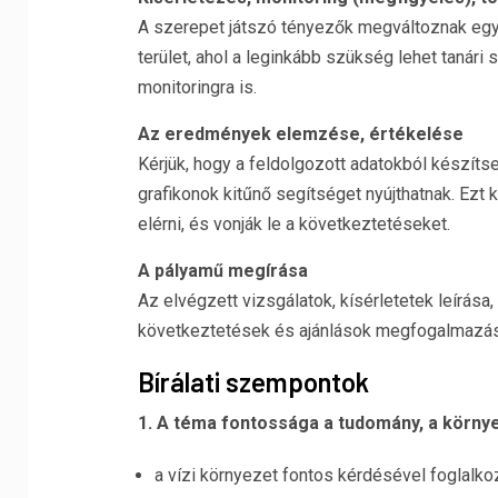
A szerepet játszó tényezők megváltoznak egy k
terület, ahol a leginkább szükség lehet tanári
monitoringra is.
Az eredmények elemzése, értékelése
Kérjük, hogy a feldolgozott adatokból készíts
grafikonok kitűnő segítséget nyújthatnak. Ezt 
elérni, és vonják le a következtetéseket.
A pályamű megírása
Az elvégzett vizsgálatok, kísérletetek leírás
következtetések és ajánlások megfogalmazása.
Bírálati szempontok
1. A
téma fontossága a tudomány, a környez
a vízi környezet fontos kérdésével foglalko