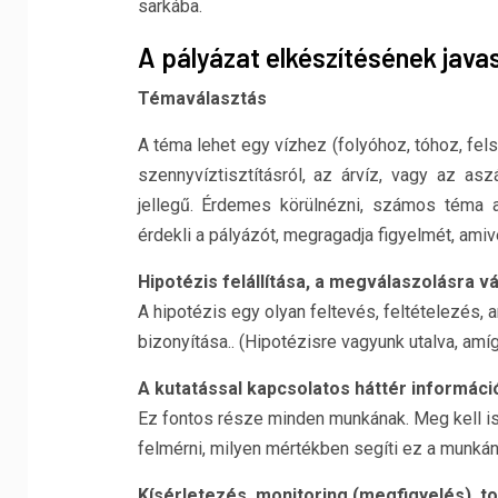
sarkába.
A pályázat elkészítésének javas
Témaválasztás
A téma lehet egy vízhez (folyóhoz, tóhoz, felsz
szennyvíztisztításról, az árvíz, vagy az as
jellegű. Érdemes körülnézni, számos téma 
érdekli a pályázót, megragadja figyelmét, amiv
Hipotézis felállítása, a megválaszolásra v
A hipotézis egy olyan feltevés, feltételezés, 
bizonyítása.. (Hipotézisre vagyunk utalva, amí
A kutatással kapcsolatos háttér informáci
Ez fontos része minden munkának. Meg kell i
felmérni, milyen mértékben segíti ez a munkán
Kísérletezés, monitoring (megfigyelés), t