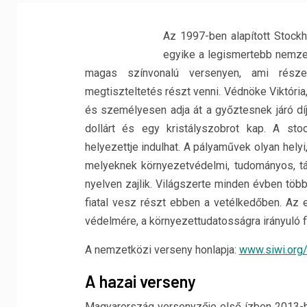
Az 1997-ben alapított Stockh
egyike a legismertebb nemzetk
magas színvonalú versenyen, ami része
megtiszteltetés részt venni. Védnöke Viktória
és személyesen adja át a győztesnek járó díj
dollárt és egy kristályszobrot kap. A s
helyezettje indulhat. A pályaművek olyan helyi
melyeknek környezetvédelmi, tudományos, tá
nyelven zajlik. Világszerte minden évben több
fiatal vesz részt ebben a vetélkedőben. Az e
védelmére, a környezettudatosságra irányuló f
A nemzetközi verseny honlapja:
www.siwi.org/
A hazai verseny
Magyarország versenyzője első ízben 2013-b