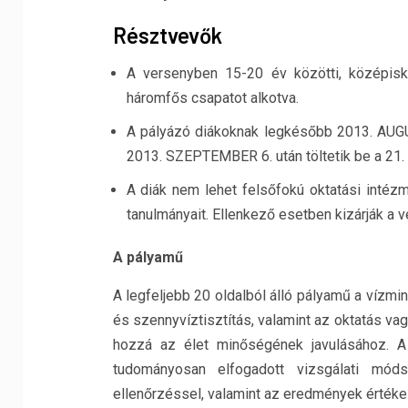
Résztvevők
A versenyben 15-20 év közötti, középisk
háromfős csapatot alkotva.
A pályázó diákoknak legkésőbb 2013. AUGUSZ
2013. SZEPTEMBER 6. után töltetik be a 21. 
A diák nem lehet felsőfokú oktatási intéz
tanulmányait. Ellenkező esetben kizárják a v
A pályamű
A legfeljebb 20 oldalból álló pályamű a vízmi
és szennyvíztisztítás, valamint az oktatás va
hozzá az élet minőségének javulásához. A
tudományosan elfogadott vizsgálati módsz
ellenőrzéssel, valamint az eredmények értéke