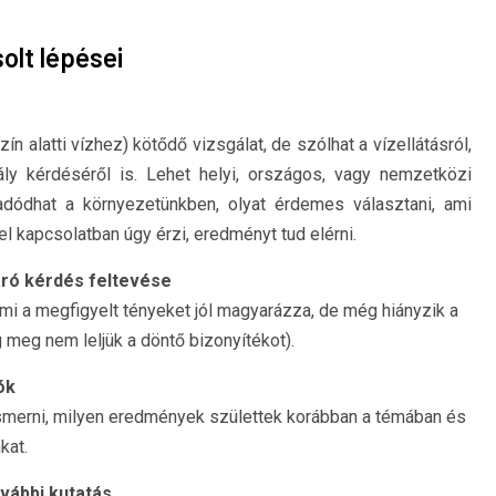
olt lépései
ín alatti vízhez) kötődő vizsgálat, de szólhat a vízellátásról,
zály kérdéséről is. Lehet helyi, országos, vagy nemzetközi
adódhat a környezetünkben, olyat érdemes választani, ami
el kapcsolatban úgy érzi, eredményt tud elérni.
áró kérdés feltevése
ami a megfigyelt tényeket jól magyarázza, de még hiányzik a
g meg nem leljük a döntő bizonyítékot).
ók
smerni, milyen eredmények születtek korábban a témában és
kat.
ovábbi kutatás