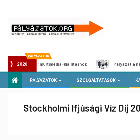
PÁLYÁZATOK
 pályázat multimédia-kiállításhoz
Pályázat a nemek közöt
2026
PÁLYÁZATOK
SZOLGÁLTATÁSOK
K
Stockholmi Ifjúsági Víz Díj 2