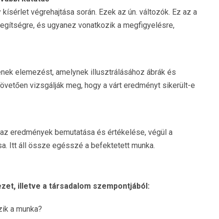
ísérlet végrehajtása során. Ezek az ún. változók. Ez az a
 segítségre, és ugyanez vonatkozik a megfigyelésre,
enek elemezést, amelynek illusztrálásához ábrák és
követően vizsgálják meg, hogy a várt eredményt sikerült-e
a, az eredmények bemutatása és értékelése, végül a
 Itt áll össze egésszé a befektetett munka.
et, illetve a társadalom szempontjából:
zik a munka?