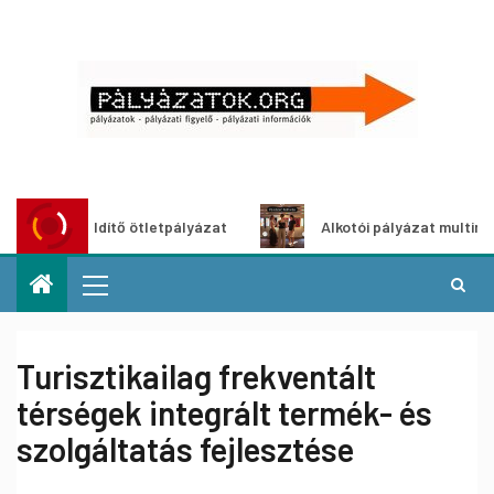
oszöldítő ötletpályázat
Alkotói pályázat multimédia-kiáll
Turisztikailag frekventált
térségek integrált termék- és
szolgáltatás fejlesztése