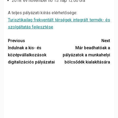
2018. év november hó 15. nap 12:00 óra
A teljes pályázati kiírás elérhetősége:
Turisztikailag frekventált térségek integrált termék- és
szolgáltatás fejlesztése
Previous
Next
Indulnak a kis- és
Már beadhatóak a
középvállalkozások
pályázatok a munkahelyi
digitalizációs pályázatai
bölcsődék kialakítására