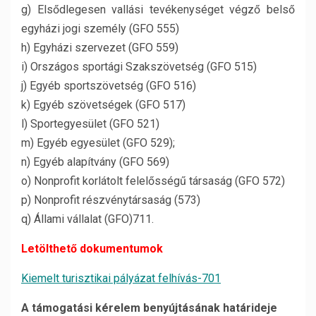
g) Elsődlegesen vallási tevékenységet végző belső
egyházi jogi személy (GFO 555)
h) Egyházi szervezet (GFO 559)
i) Országos sportági Szakszövetség (GFO 515)
j) Egyéb sportszövetség (GFO 516)
k) Egyéb szövetségek (GFO 517)
l) Sportegyesület (GFO 521)
m) Egyéb egyesület (GFO 529);
n) Egyéb alapítvány (GFO 569)
o) Nonprofit korlátolt felelősségű társaság (GFO 572)
p) Nonprofit részvénytársaság (573)
q) Állami vállalat (GFO)711.
Letölthető dokumentumok
Kiemelt turisztikai pályázat felhívás-701
A támogatási kérelem benyújtásának határideje