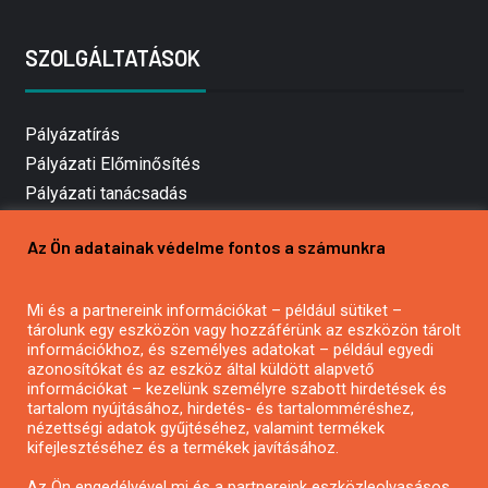
SZOLGÁLTATÁSOK
Pályázatírás
Pályázati Előminősítés
Pályázati tanácsadás
Pályázatírás vállalkozásoknak
Az Ön adatainak védelme fontos a számunkra
Mezőgazdasági pályázatírás
Pályázatírás magánszemélyeknek
Mi és a partnereink információkat – például sütiket –
Pályázatírás civil szervezeteknek
tárolunk egy eszközön vagy hozzáférünk az eszközön tárolt
Pályázatírás önkormányzatoknak
információkhoz, és személyes adatokat – például egyedi
azonosítókat és az eszköz által küldött alapvető
Pályázatfigyelés
információkat – kezelünk személyre szabott hirdetések és
Specifikus pályázatfigyelés vagy hírlevél
tartalom nyújtásához, hirdetés- és tartalomméréshez,
nézettségi adatok gyűjtéséhez, valamint termékek
kifejlesztéséhez és a termékek javításához.
PÁLYÁZATFIGYELŐ
Az Ön engedélyével mi és a partnereink eszközleolvasásos