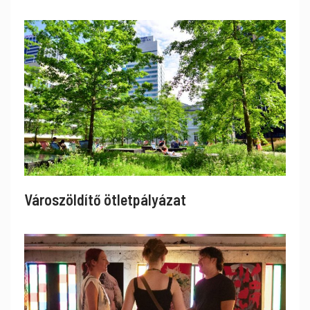
Városzöldítő ötletpályázat