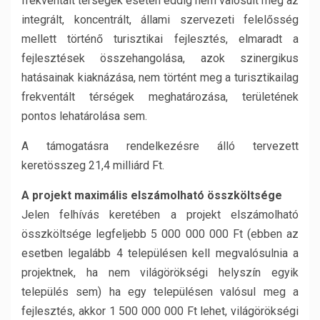
frekventált térségek esetén eddig nem valósult meg az
integrált, koncentrált, állami szervezeti felelősség
mellett történő turisztikai fejlesztés, elmaradt a
fejlesztések összehangolása, azok szinergikus
hatásainak kiaknázása, nem történt meg a turisztikailag
frekventált térségek meghatározása, területének
pontos lehatárolása sem.
A támogatásra rendelkezésre álló tervezett
keretösszeg 21,4 milliárd Ft.
A projekt maximális elszámolható összköltsége
Jelen felhívás keretében a projekt elszámolható
összköltsége legfeljebb 5 000 000 000 Ft (ebben az
esetben legalább 4 településen kell megvalósulnia a
projektnek, ha nem világörökségi helyszín egyik
település sem) ha egy településen valósul meg a
fejlesztés, akkor 1 500 000 000 Ft lehet, világörökségi