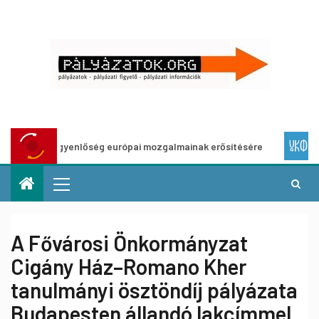
i egyenlőség európai mozgalmainak erősítésére
Európai H
A Fővárosi Önkormányzat
Cigány Ház–Romano Kher
tanulmányi ösztöndíj pályázata
Budapesten állandó lakcímmel