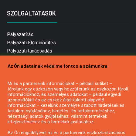
SZOLGÁLTATÁSOK
Pályázatírás
Pályázati Előminősítés
Pályázati tanácsadás
Pályázatírás vállalkozásoknak
Az Ön adatainak védelme fontos a számunkra
Mezőgazdasági pályázatírás
Pályázatírás magánszemélyeknek
Mi és a partnereink információkat – például sütiket –
Pályázatírás civil szervezeteknek
tárolunk egy eszközön vagy hozzáférünk az eszközön tárolt
Pályázatírás önkormányzatoknak
információkhoz, és személyes adatokat – például egyedi
azonosítókat és az eszköz által küldött alapvető
Pályázatfigyelés
információkat – kezelünk személyre szabott hirdetések és
Specifikus pályázatfigyelés vagy hírlevél
tartalom nyújtásához, hirdetés- és tartalomméréshez,
nézettségi adatok gyűjtéséhez, valamint termékek
kifejlesztéséhez és a termékek javításához.
PÁLYÁZATFIGYELŐ
Az Ön engedélyével mi és a partnereink eszközleolvasásos