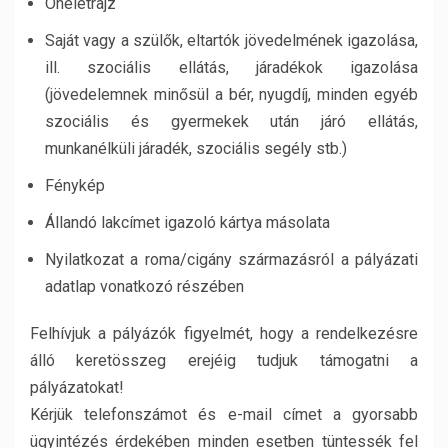
Önéletrajz
Saját vagy a szülők, eltartók jövedelmének igazolása,
ill. szociális ellátás, járadékok igazolása
(jövedelemnek minősül a bér, nyugdíj, minden egyéb
szociális és gyermekek után járó ellátás,
munkanélküli járadék, szociális segély stb.)
Fénykép
Állandó lakcímet igazoló kártya másolata
Nyilatkozat a roma/cigány származásról a pályázati
adatlap vonatkozó részében
Felhívjuk a pályázók figyelmét, hogy a rendelkezésre
álló keretösszeg erejéig tudjuk támogatni a
pályázatokat!
Kérjük telefonszámot és e-mail címet a gyorsabb
ügyintézés érdekében minden esetben tüntessék fel