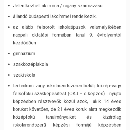
Jelentkezhet, aki roma / cigány származású
állandó budapesti lakcímmel rendelkezik,
az alább felsorolt iskolatípusok valamelyikében
nappali oktatási formában tanul 9. évfolyamtól
kezdődően
gimnázium
szakközépiskola
szakiskola
technikum vagy iskolarendszeren belüli, közép-vagy
felsőfokú szakképesítést (OKJ – s képzés) nyújtó
képzésben résztvevők közül azok, akik 14 éves
korukat követően, de 21 éves koruk alatt megkezdik
középfokú tanulmányaikat és kizárólag
iskolarendszerű képzési formájú képzésben