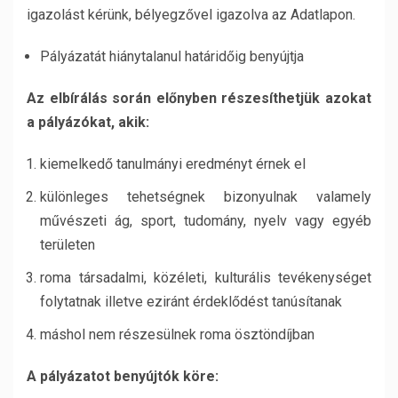
igazolást kérünk, bélyegzővel igazolva az Adatlapon.
Pályázatát hiánytalanul határidőig benyújtja
Az elbírálás során előnyben részesíthetjük azokat
a pályázókat, akik:
kiemelkedő tanulmányi eredményt érnek el
különleges tehetségnek bizonyulnak valamely
művészeti ág, sport, tudomány, nyelv vagy egyéb
területen
roma társadalmi, közéleti, kulturális tevékenységet
folytatnak illetve eziránt érdeklődést tanúsítanak
máshol nem részesülnek roma ösztöndíjban
A pályázatot benyújtók köre: