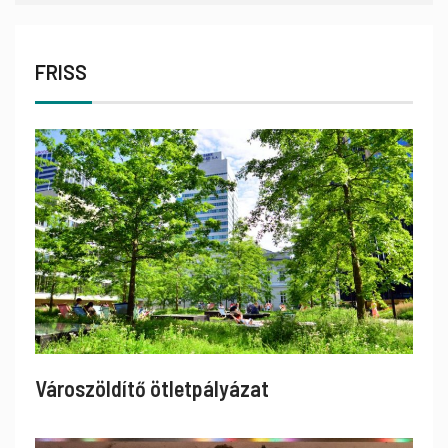
FRISS
Városzöldítő ötletpályázat