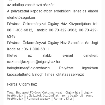
az adatlap vonatkozó részén!
A pályázattal kapcsolatban érdeklődni lehet az alábbi
elérhetőségeken:
Fővárosi Önkormányzat Cigány Ház Központjában: tel:
06-1-306-6812, mobil: 06-70-322-3583; 06-70-429-
6349
Fővárosi Önkormányzat Cigány Ház Szociális és Jogi
Iroda: tel.: 06-1-306-6811
Illetve az alábbi e-mail címeken:
osztondijkozpont@ciganyhaz.hu,
baloghtimea@ciganyhaz.hu Pályázati ügyekben
kapcsolattartó: Balogh Timea oktatásszervező
Forrás: Cigány ház
Budapest Fővárosi Önkormányzat
Cigány ház
cigány
Tags:
ösztöndíjak
pályázatok ösztöndíjak
roma ösztöndíj
roma
ösztöndíjak
Roma pályázatok
Romano Kher