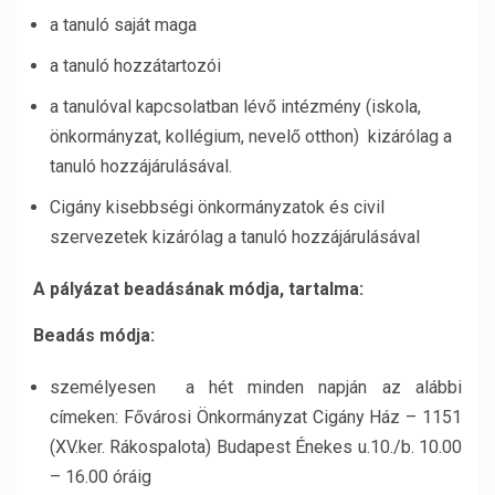
a tanuló saját maga
a tanuló hozzátartozói
a tanulóval kapcsolatban lévő intézmény (iskola,
önkormányzat, kollégium, nevelő otthon) kizárólag a
tanuló hozzájárulásával.
Cigány kisebbségi önkormányzatok és civil
szervezetek kizárólag a tanuló hozzájárulásával
A pályázat beadásának módja, tartalma:
Beadás módja:
személyesen a hét minden napján az alábbi
címeken: Fővárosi Önkormányzat Cigány Ház – 1151
(XV.ker. Rákospalota) Budapest Énekes u.10./b. 10.00
– 16.00 óráig