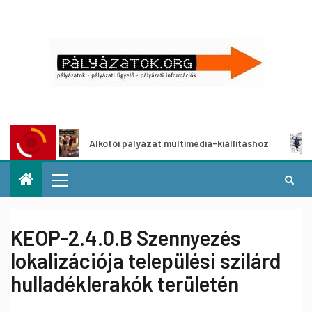
Alkotói pályázat multimédia-kiállításhoz
Pályá
KEOP-2.4.0.B Szennyezés
lokalizációja települési szilárd
hulladéklerakók területén