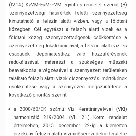
(IV.14.) KvVM-EüM-FVM együttes rendelet szerint (B)
szennyezettségi határérték feletti szennyezettség
kimutatható a felszín alatti vízben, vagy a földtani
közegben. Cél egyrészt a felszín alatti vizek és a
földtani közeg szennyezettségének csökkentése a
szennyezettség lokalizációjával, a felszín alatti víz és
csapadék depóniatesthez való hozzáférésének
redukálásával, másrészt a szükséges műszaki
beavatkozás elvégzésével a szennyezett területeken
található felszín alatti vizek elszennyezési mértékének
csökkentése vagy a szennyezés megszüntetése a
következő prioritás szerint:
a 2000/60/EK számú Víz Keretirányelvvel (VKI)
harmonizáló 219/2004. (VII. 21.) Korm. rendelet
értelmében, 2015. december 22-ig a kiemelten
érzékeny felszín alatti vízminőség-védelmi területre