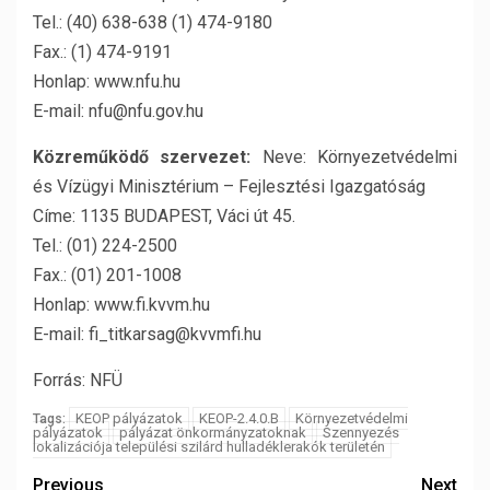
Tel.: (40) 638-638 (1) 474-9180
Fax.: (1) 474-9191
Honlap: www.nfu.hu
E-mail: nfu@nfu.gov.hu
Közreműködő szervezet:
Neve: Környezetvédelmi
és Vízügyi Minisztérium – Fejlesztési Igazgatóság
Címe: 1135 BUDAPEST, Váci út 45.
Tel.: (01) 224-2500
Fax.: (01) 201-1008
Honlap: www.fi.kvvm.hu
E-mail: fi_titkarsag@kvvmfi.hu
Forrás: NFÜ
KEOP pályázatok
KEOP-2.4.0.B
Környezetvédelmi
Tags:
pályázatok
pályázat önkormányzatoknak
Szennyezés
lokalizációja települési szilárd hulladéklerakók területén
Previous
Next