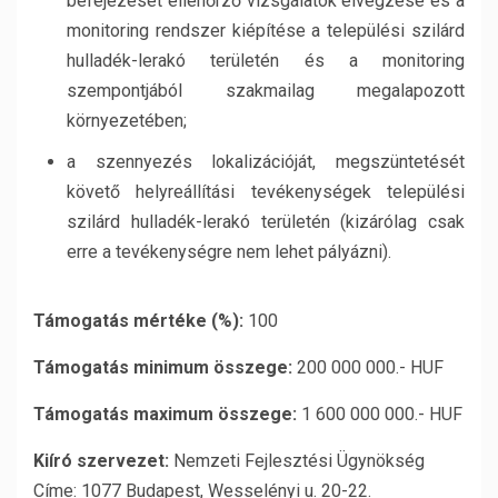
befejezését ellenőrző vizsgálatok elvégzése és a
monitoring rendszer kiépítése a települési szilárd
hulladék-lerakó területén és a monitoring
szempontjából szakmailag megalapozott
környezetében;
a szennyezés lokalizációját, megszüntetését
követő helyreállítási tevékenységek települési
szilárd hulladék-lerakó területén (kizárólag csak
erre a tevékenységre nem lehet pályázni).
Támogatás mértéke (%):
100
Támogatás minimum összege:
200 000 000.- HUF
Támogatás maximum összege:
1 600 000 000.- HUF
Kiíró szervezet:
Nemzeti Fejlesztési Ügynökség
Címe: 1077 Budapest, Wesselényi u. 20-22.