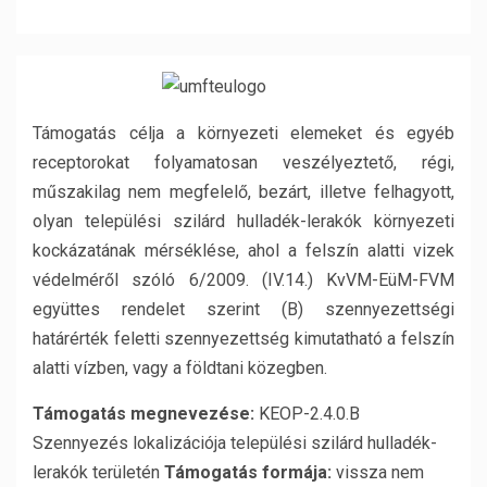
Támogatás célja a környezeti elemeket és egyéb
receptorokat folyamatosan veszélyeztető, régi,
műszakilag nem megfelelő, bezárt, illetve felhagyott,
olyan települési szilárd hulladék-lerakók környezeti
kockázatának mérséklése, ahol a felszín alatti vizek
védelméről szóló 6/2009. (IV.14.) KvVM-EüM-FVM
együttes rendelet szerint (B) szennyezettségi
határérték feletti szennyezettség kimutatható a felszín
alatti vízben, vagy a földtani közegben.
Támogatás megnevezése:
KEOP-2.4.0.B
Szennyezés lokalizációja települési szilárd hulladék-
lerakók területén
Támogatás formája:
vissza nem