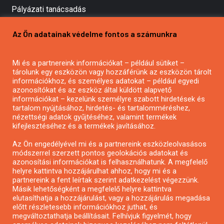
Pályázati tanácsadás
Pályázatírás vállalkozásoknak
Az Ön adatainak védelme fontos a számunkra
Mezőgazdasági pályázatírás
Pályázatírás magánszemélyeknek
Mi és a partnereink információkat – például sütiket –
Pályázatírás civil szervezeteknek
tárolunk egy eszközön vagy hozzáférünk az eszközön tárolt
Pályázatírás önkormányzatoknak
információkhoz, és személyes adatokat – például egyedi
azonosítókat és az eszköz által küldött alapvető
Pályázatfigyelés
információkat – kezelünk személyre szabott hirdetések és
Specifikus pályázatfigyelés vagy hírlevél
tartalom nyújtásához, hirdetés- és tartalomméréshez,
nézettségi adatok gyűjtéséhez, valamint termékek
kifejlesztéséhez és a termékek javításához.
PÁLYÁZATFIGYELŐ
Az Ön engedélyével mi és a partnereink eszközleolvasásos
módszerrel szerzett pontos geolokációs adatokat és
azonosítási információkat is felhasználhatunk. A megfelelő
helyre kattintva hozzájárulhat ahhoz, hogy mi és a
Pályázatok magánszemélyeknek
partnereink a fent leírtak szerint adatkezelést végezzünk.
Pályázatok civil szervezeteknek
Másik lehetőségként a megfelelő helyre kattintva
elutasíthatja a hozzájárulást, vagy a hozzájárulás megadása
Pályázatok vállalkozásoknak
előtt részletesebb információkhoz juthat, és
Önkormányzati pályázatok
megváltoztathatja beállításait. Felhívjuk figyelmét, hogy