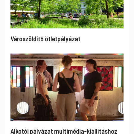
Városzöldítő ötletpályázat
Alkotói pályázat multimédia-kiállításhoz